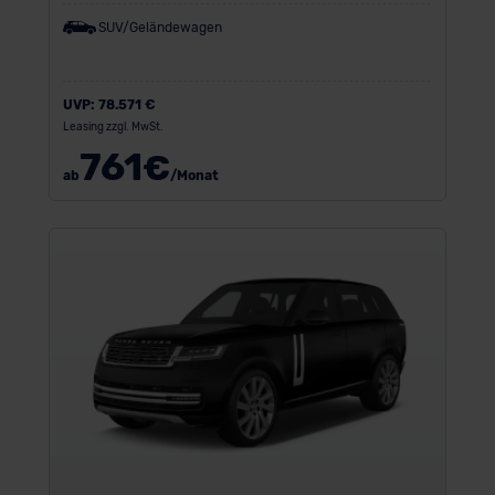
SUV/Geländewagen
UVP:
78.571 €
Leasing zzgl. MwSt.
761
€
ab
/Monat