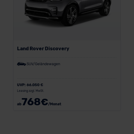
Land Rover Discovery
SUV/Geländewagen
UVP:
66.050 €
Leasing zzgl. MwSt.
768
€
ab
/Monat