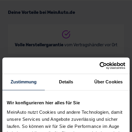
Deine Vorteile bei MeinAuto.de
Volle Herstellergarantie
vom Vertragshändler vor Ort
Nur deutsche Neuwagen,
keine EU-Reimporte
Zustimmung
Details
Über Cookies
Wir konfigurieren hier alles für Sie
Alle Zahlungsarten:
Barkauf, Finanzierung, Leasing
MeinAuto nutzt Cookies und andere Technologien, damit
unsere Services und Angebote zuverlässig und sicher
laufen. So können wir für Sie die Performance im Auge