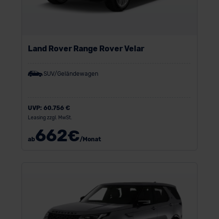
Land Rover Range Rover Velar
SUV/Geländewagen
UVP:
60.756 €
Leasing zzgl. MwSt.
662
€
ab
/Monat