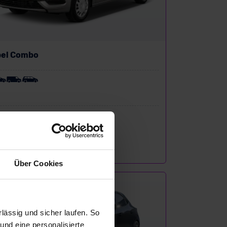
pel Combo
P:
22.848 €
sing zzgl. MwSt.
130
€
/Monat
Über Cookies
EAL verfügbar
ässig und sicher laufen. So
und eine personalisierte