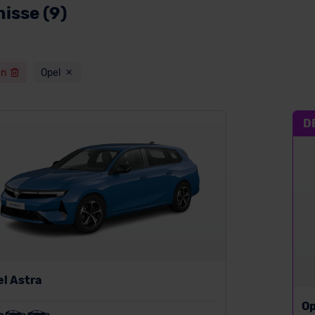
isse (9)
en
Opel
D
el Astra
Op