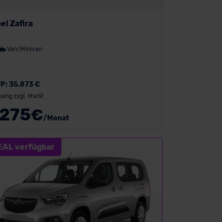
el Zafira
Van/Minivan
P:
35.873 €
sing zzgl. MwSt.
275
€
/Monat
EAL verfügbar