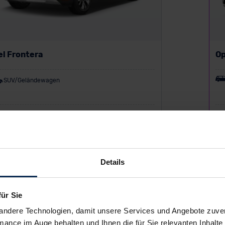
el Frontera
O
SUV/Geländewagen
P:
20.789 €
UV
ing zzgl. MwSt.
Lea
152
€
/Monat
ab
Details
D
für Sie
andere Technologien, damit unsere Services und Angebote zuverl
mance im Auge behalten und Ihnen die für Sie relevanten Inhalte 