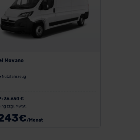
el Movano
Nutzfahrzeug
P:
36.650 €
ing zzgl. MwSt.
243
€
/Monat