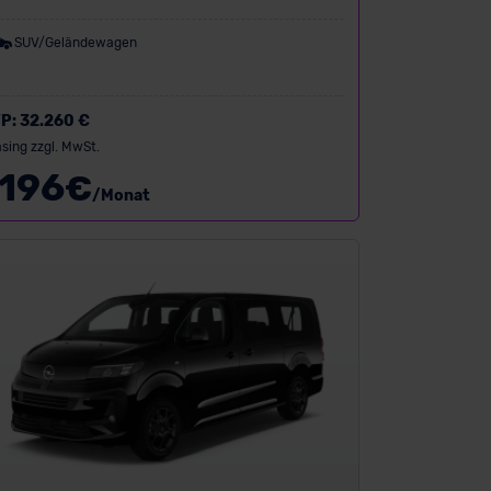
SUV/Geländewagen
P:
32.260 €
sing zzgl. MwSt.
196
€
/Monat