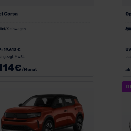
el Corsa
Op
Mini/Kleinwagen
P:
19.613 €
UV
ing zzgl. MwSt.
Lea
114
€
/Monat
ab
D