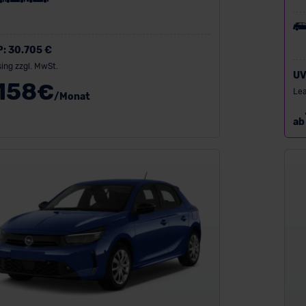
P:
30.705 €
ing zzgl. MwSt.
UV
158
€
Lea
/Monat
ab