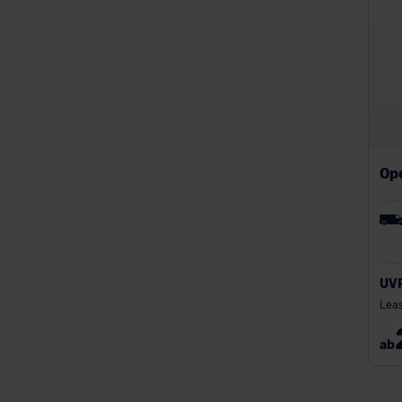
Volvo
Op
UV
Leas
ab