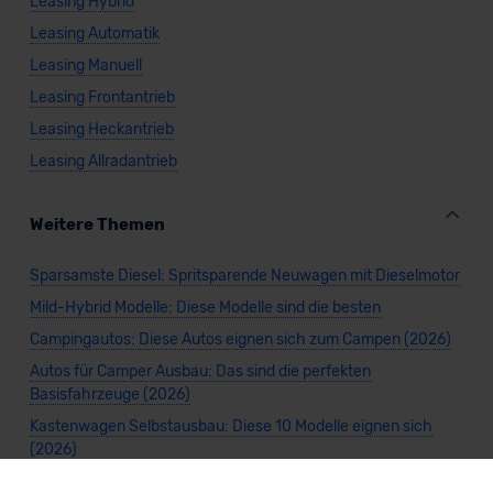
Leasing Hybrid
Leasing Automatik
Leasing Manuell
Leasing Frontantrieb
Leasing Heckantrieb
Leasing Allradantrieb
Weitere Themen
Sparsamste Diesel: Spritsparende Neuwagen mit Dieselmotor
Mild-Hybrid Modelle: Diese Modelle sind die besten
Campingautos: Diese Autos eignen sich zum Campen (2026)
Autos für Camper Ausbau: Das sind die perfekten
Basisfahrzeuge (2026)
Kastenwagen Selbstausbau: Diese 10 Modelle eignen sich
(2026)