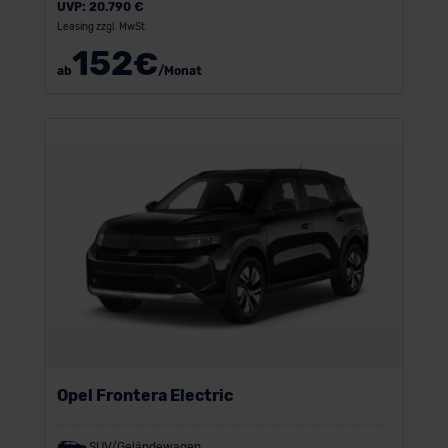
UVP:
20.790 €
Leasing zzgl. MwSt.
152
€
ab
/Monat
Opel Frontera Electric
SUV/Geländewagen