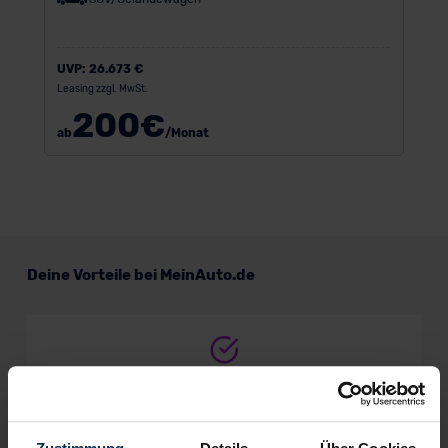
UVP:
26.673 €
Leasing zzgl. MwSt.
200
€
ab
/Monat
Deine Vorteile bei MeinAuto.de
Volle Herstellergarantie
vom Vertragshändler vor Ort