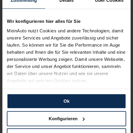
Zustimmung
Details
Über Cookies
Nur deutsche Neuwagen,
keine EU-Reimporte
Wir konfigurieren hier alles für Sie
MeinAuto nutzt Cookies und andere Technologien, damit
unsere Services und Angebote zuverlässig und sicher
laufen. So können wir für Sie die Performance im Auge
Alle Zahlungsarten:
Barkauf, Finanzierung, Leasing
behalten und Ihnen die für Sie relevanten Inhalte und eine
personalisierte Werbung zeigen. Damit unsere Webseite,
der Service und unser Angebot funktionieren, sammeln
wir Daten über unsere Nutzer und wie sie unsere
Keine Kosten:
Unser Service ist für dich 100%
Angebote auf welchen Geräten nutzen.
kostenfrei
Wenn Sie das „OK“ finden, sind Sie damit einverstanden
und erlauben uns Cookies für unseren Service zu
Ok
verwenden und diese Daten an Dritte weiterzugeben,
etwa an unsere Marketingpartner. Falls Sie dem nicht
zustimmen möchten, beschränken wir uns auf die
Wir sind stolz auf eine hohe
Konfigurieren
Kundenzufriedenheit!
wesentlichen Cookies. Leider können wir unsere Inhalte
dann nicht auf Sie zuschneiden und Sie somit nicht