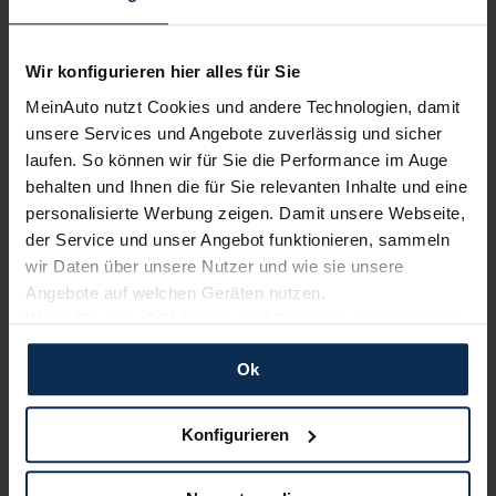
13.200+
Fahrzeugangebote und täglich werden es mehr.
Wir konfigurieren hier alles für Sie
Profitiere von unserer großen Auswahl an Neu- und
Gebrauchtwagen für Leasing, Finanzierung &
MeinAuto nutzt Cookies und andere Technologien, damit
Barkauf.
unsere Services und Angebote zuverlässig und sicher
laufen. So können wir für Sie die Performance im Auge
behalten und Ihnen die für Sie relevanten Inhalte und eine
personalisierte Werbung zeigen. Damit unsere Webseite,
seit 2007
der Service und unser Angebot funktionieren, sammeln
begleiten wir unsere Kunden mit persönlicher
wir Daten über unsere Nutzer und wie sie unsere
Beratung und passgenauen Fahrzeugangeboten.
Angebote auf welchen Geräten nutzen.
Wenn Sie das „OK“ finden, sind Sie damit einverstanden
und erlauben uns Cookies für unseren Service zu
Ok
190.000+
verwenden und diese Daten an Dritte weiterzugeben,
zufriedene Kunden vertrauen bereits auf unsere
etwa an unsere Marketingpartner. Falls Sie dem nicht
Angebote und unseren Service.
zustimmen möchten, beschränken wir uns auf die
Konfigurieren
wesentlichen Cookies. Leider können wir unsere Inhalte
dann nicht auf Sie zuschneiden und Sie somit nicht