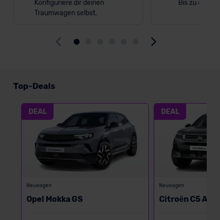
Konfiguriere dir deinen
Bis zu 6.000 
Traumwagen selbst.
Top-Deals
DEAL
DEAL
Neuwagen
Neuwagen
Opel Mokka GS
Citroën C5 Air