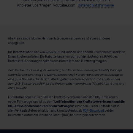
Anbieter übertragen: youtube.com
Datenschutzhinweise
Alle Preise sind inklusive Mehrwertsteuer, es sei denn, es ist etwas anderes
angegeben.
Die Informationen sind
unverbindlich
und können sich ändern. Es können zusätzliche
Einmalkosten anfallen. Die Rabatte beziehen sich auf den Listenpreis (UVP) des
Herstellers. Änderungen seitens des Herstellers sind kurzfristig möglich.
Dein Partner für Leasing, Finanzierung und Vario-Finanzierung ist Mobility Concept
GmbH (Grünwalder Weg 34, 82041 Oberhaching). Für die Annahme eines Antrags ist
eine gute Bonität erforderlich. Alle Angaben sind unverbindlich und entsprechen
dem 2/3-Beispiel gemäß § 6a der Preisangabenverordnung (PAngV) Abs. 4 und sind
ohne Gewähr.
Für Informationen zum offiziellen Kraftstoffverbrauch und den CO₂-Emissionen
neuer Fahrzeuge kannst du den
"Leitfaden über den Kraftstoffverbrauch und die
CO₂-Emissionen neuer Personenkraftwagen"
einsehen. Dieser Leitfaden ist in
allen Verkaufsstellen erhältlich und kann kostenlos als
PDF-Download
bei der
Deutschen Automobil Treuhand GmbH (DAT) heruntergeladen werden.