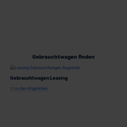
Datenschutzerklärung
|
Impressum
Gebrauchtwagen finden
Gebrauchtwagen Leasing
>> zu den Angeboten
J