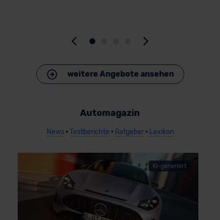
>
weitere Angebote ansehen
Automagazin
News
•
Testberichte
•
Ratgeber
•
Lexikon
B
KI-generiert
E
0
1
R