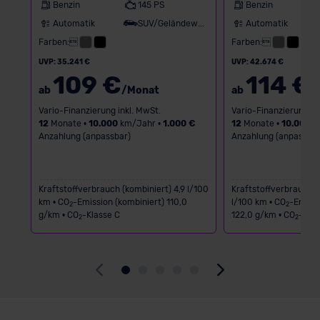
Benzin
145 PS
Benzin
Automatik
SUV/Geländewagen
Automatik
Farben:
Farben:
UVP: 35.241 €
UVP: 42.674 €
109 €
114 €
ab
/Monat
ab
/
Vario-Finanzierung inkl. MwSt.
Vario-Finanzierung in
12
Monate •
10.000
km/Jahr •
1.000 €
12
Monate •
10.000
k
Anzahlung (anpassbar)
Anzahlung (anpassbar
Kraftstoffverbrauch (kombiniert) 4,9 l/100
Kraftstoffverbrauch (
km • CO
-Emission (kombiniert) 110,0
l/100 km • CO
-Emissi
2
2
g/km • CO
-Klasse C
122,0 g/km • CO
-Klas
2
2