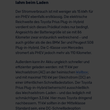
lahm beim Laden
Der Stromverbrauch ist mit weniger als 15 kWh für
ein PHEV ebenfalls erstklassig. Die elektrische
Reichweite des Toyota Prius Plug-in-Hybrid
verdient sich dieses Prädikat indes nur bedingt.
Angesichts der Batteriegröße ist sie mit 86
Kilometer zwar erstaunlich weitreichend – und
auch größer als die des BMW 3er und Peugeot 508
Plug-in-Hybrid. Die C-Klasse von Mercedes
stromert als PHEV jedoch mehr als 110 Kilometer.
Außerdem kann ihr Akku ungleich schneller und
effizienter geladen werden: mit 11 kW per
Wechselstrom (AC) an der heimischen
Wallbox
;
und mit maximal 110 kW per Gleichstrom (DC) an
einer öffentlichen Schnellladestation. Der Toyota
Prius Plug-in-Hybrid beherrscht ausschließlich
das Wechselstrom-Laden – und das lediglich mit
schmächtigen 3,3 kW. Hier muss Toyota dringend
nachbessern. 11 kW sollten in der Mittelklasse
Standard sein, eine DC-Schnellladeoption