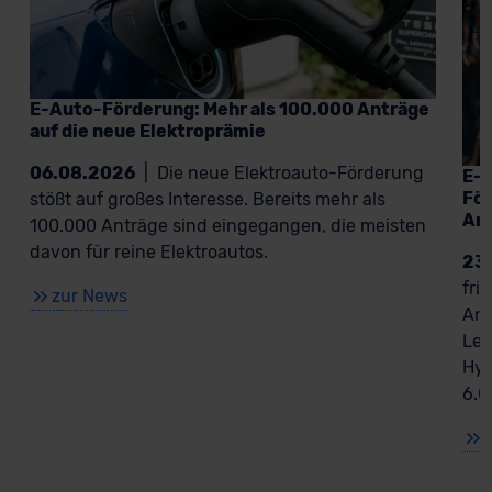
E-Auto-Förderung: Mehr als 100.000 Anträge
auf die neue Elektroprämie
06.08.2026
|
Die neue Elektroauto-Förderung
E-A
För
stößt auf großes Interesse. Bereits mehr als
An
100.000 Anträge sind eingegangen, die meisten
davon für reine Elektroautos.
23
fri
zur News
Ant
Lea
Hyb
6.0