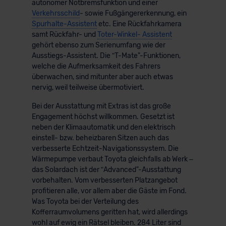
autonomer Notbremsfunktion und einer
Verkehrsschild
- sowie Fußgängererkennung, ein
Spurhalte-Assistent
etc. Eine Rückfahrkamera
samt Rückfahr- und
Toter-Winkel- Assistent
gehört ebenso zum Serienumfang wie der
Ausstiegs-Assistent. Die ʺT-Mate"-Funktionen,
welche die Aufmerksamkeit des Fahrers
überwachen, sind mitunter aber auch etwas
nervig, weil teilweise übermotiviert.
Bei der Ausstattung mit Extras ist das große
Engagement höchst willkommen. Gesetzt ist
neben der Klimaautomatik und den elektrisch
einstell- bzw. beheizbaren Sitzen auch das
verbesserte Echtzeit-Navigationssystem. Die
Wärmepumpe verbaut Toyota gleichfalls ab Werk –
das Solardach ist der ʺAdvanced"-Ausstattung
vorbehalten. Vom verbesserten Platzangebot
profitieren alle, vor allem aber die Gäste im Fond.
Was Toyota bei der Verteilung des
Kofferraumvolumens geritten hat, wird allerdings
wohl auf ewig ein Rätsel bleiben. 284 Liter sind