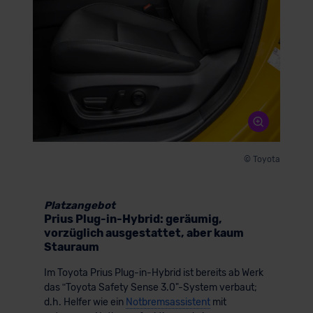
der EU erfolgt, erfolgt dies ausschließlich auf der
Grundlage eines Angemessenheitsbeschlusses der EU-
Kommission (Art. 45 Abs. 1 DSGVO), von
Standarddatenschutzklauseln (Art. 46 Abs. 2 lit. c
DSGVO) oder wenn Sie hierzu Ihre Einwilligung freiwillig
erteilen. Nähere Informationen zu den bestehenden
Datenschutzklauseln können Sie über den Kontakt zu
unserem Datenschutzbeauftragten unter
datenschutz@meinauto.de anfordern.
© Toyota
Datenschutzerklärung
|
Impressum
Platzangebot
Prius Plug-in-Hybrid: geräumig,
vorzüglich ausgestattet, aber kaum
Stauraum
Im Toyota Prius Plug-in-Hybrid ist bereits ab Werk
das ʺToyota Safety Sense 3.0"-System verbaut;
d.h. Helfer wie ein
Notbremsassistent
mit