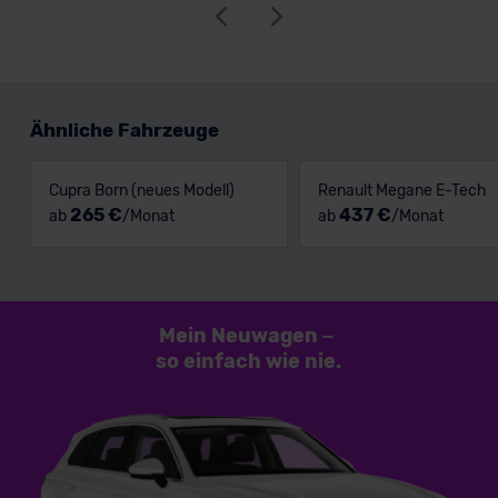
Ähnliche Fahrzeuge
Cupra Born (neues Modell)
Renault Megane E-Tech
265 €
437 €
ab
/Monat
ab
/Monat
Mein Neuwagen
–
so einfach
wie nie.