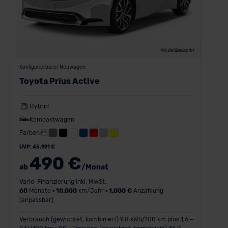
Modellbeispiel
Konfigurierbarer Neuwagen
Toyota Prius Active
Hybrid
Kompaktwagen
Farben:
UVP: 45.991 €
490 €
ab
/Monat
Vario-Finanzierung inkl. MwSt.
60
Monate •
10.000
km/Jahr •
1.000 €
Anzahlung
(anpassbar)
Verbrauch (gewichtet, kombiniert) 9,8 kWh/100 km plus 1,6 –