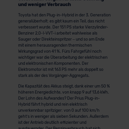
und weniger Verbrauch
Toyota hat den Plug-in-Hybrid in der 3. Generation
generalüberholt: es gibt kaum ein Teil, das nicht
verbessert wurde. Der 151 PS starke Vierzylinder-
Benziner 2,0-l-VVT-i arbeitet wahlweise als
Sauger oder Direkteinspritzer – und so am Ende
mit einem herausragenden thermischen
Wirkungsgrad von 41 %. Fürs Fahrgefühl noch
wichtiger war die Überarbeitung der elektrischen
und elektronischen Komponenten. Der
Elektromotor ist mit 163 PS mehr als doppelt so
stark als der des Vorgänger-Aggregats.
Die Kapazität des Akkus steigt, dank einer um 50 %
höheren Energiedichte, von knapp 9 auf 13,6 kWh.
Der Lohn des Aufwandes? Der Prius Plug-in-
Hybrid fährt hybrid und rein elektrisch
unverkennbar spritziger: von 0 auf 100 km/h
geht’s in weniger als sieben Sekunden. Außerdem
ist der Antrieb deutlich effizienter und
ausdauernder. Der Benzinverbrauch hat sich