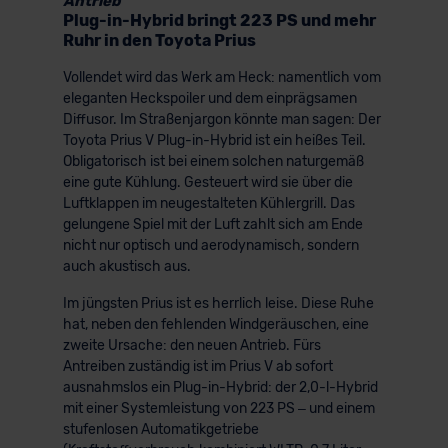
Antrieb
Plug-in-Hybrid bringt 223 PS und mehr
Ruhr in den Toyota Prius
Vollendet wird das Werk am Heck: namentlich vom
eleganten Heckspoiler und dem einprägsamen
Diffusor. Im Straßenjargon könnte man sagen: Der
Toyota Prius V Plug-in-Hybrid ist ein heißes Teil.
Obligatorisch ist bei einem solchen naturgemäß
eine gute Kühlung. Gesteuert wird sie über die
Luftklappen im neugestalteten Kühlergrill. Das
gelungene Spiel mit der Luft zahlt sich am Ende
nicht nur optisch und aerodynamisch, sondern
auch akustisch aus.
Im jüngsten Prius ist es herrlich leise. Diese Ruhe
hat, neben den fehlenden Windgeräuschen, eine
zweite Ursache: den neuen Antrieb. Fürs
Antreiben zuständig ist im Prius V ab sofort
ausnahmslos ein Plug-in-Hybrid: der 2,0-l-Hybrid
mit einer Systemleistung von 223 PS – und einem
stufenlosen Automatikgetriebe