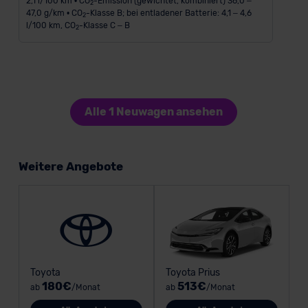
2,1 l/100 km • CO
-Emission (gewichtet, kombiniert) 36,0 –
2
47,0 g/km • CO
-Klasse B; bei entladener Batterie: 4,1 – 4,6
2
l/100 km, CO
-Klasse C – B
2
Alle 1 Neuwagen ansehen
Weitere Angebote
Toyota
Toyota Prius
180€
513€
ab
/Monat
ab
/Monat