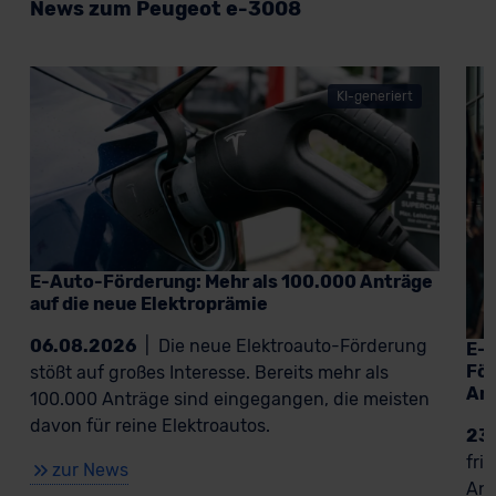
News zum Peugeot e-3008
KI-generiert
E-Auto-Förderung: Mehr als 100.000 Anträge
auf die neue Elektroprämie
06.08.2026
|
Die neue Elektroauto-Förderung
E-A
För
stößt auf großes Interesse. Bereits mehr als
An
100.000 Anträge sind eingegangen, die meisten
davon für reine Elektroautos.
23
fri
zur News
Ant