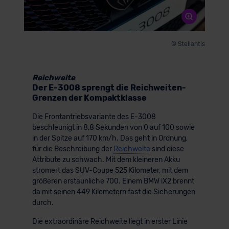
der EU erfolgt, erfolgt dies ausschließlich auf der
Grundlage eines Angemessenheitsbeschlusses der EU-
Kommission (Art. 45 Abs. 1 DSGVO), von
© Stellantis
Standarddatenschutzklauseln (Art. 46 Abs. 2 lit. c
DSGVO) oder wenn Sie hierzu Ihre Einwilligung freiwillig
erteilen. Nähere Informationen zu den bestehenden
Reichweite
Datenschutzklauseln können Sie über den Kontakt zu
Der E-3008 sprengt die Reichweiten-
unserem Datenschutzbeauftragten unter
Grenzen der Kompaktklasse
datenschutz@meinauto.de anfordern.
Die Frontantriebsvariante des E-3008
beschleunigt in 8,8 Sekunden von 0 auf 100 sowie
Datenschutzerklärung
|
Impressum
in der Spitze auf 170 km/h. Das geht in Ordnung,
für die Beschreibung der
Reichweite
sind diese
Attribute zu schwach. Mit dem kleineren Akku
stromert das SUV-Coupe 525 Kilometer, mit dem
größeren erstaunliche 700. Einem BMW iX2 brennt
da mit seinen 449 Kilometern fast die Sicherungen
durch.
Die extraordinäre Reichweite liegt in erster Linie