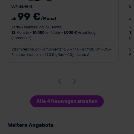
UVP: 48.901 €
UV
99 €
ab
/Monat
a
Vario-Finanzierung inkl. MwSt.
Va
12
Monate •
10.000
km/Jahr •
1.000 €
Anzahlung
12
(anpassbar)
(a
Stromverbrauch (kombiniert) 16,8 – 17,6 kWh/100 km • CO
-
St
2
Emission (kombiniert) 0,0 g/km • CO
-Klasse A
Em
2
Alle 4 Neuwagen ansehen
Weitere Angebote