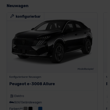
Neuwagen
konfigurierbar
Modellbeispiel
Konfigurierbarer Neuwagen
Ne
Peugeot e-3008 Allure
P
Elektro
SUV/Geländewagen
Farben:
Fa