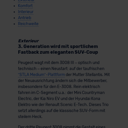
Komfort
Interieur
Antrieb
Reichweite
Exterieur
3. Generation wird mit sportlichem
Fastback zum eleganten SUV-Coup
Peugeot wagt mit dem 3008 III – optisch und
technisch – einen Neustart: auf der taufrischen
“STLA Medium”-Plattform
der Mutter Stellantis. Mit
der Neuausrichtung ändern sich die Mitbewerber,
insbesondere für den E-3008. Rein elektrisch
fahren im C-Segment u.a.: der Mini Countryman
Electric, der Kia Niro EV und der Hyundai Kona
Elektro wie der Renault Scenic E-Tech. Dieses Trio
setzt allerdings auf die klassische SUV-Form mit
steilem Heck.
Der dritte Peugeot 3008 nimmt die Gestalt eines