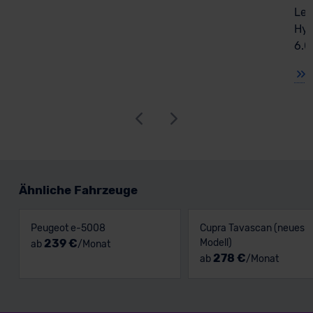
Lea
Hyb
6.0
Ähnliche Fahrzeuge
Peugeot e-5008
Cupra Tavascan (neues
239 €
Modell)
ab
/Monat
278 €
ab
/Monat