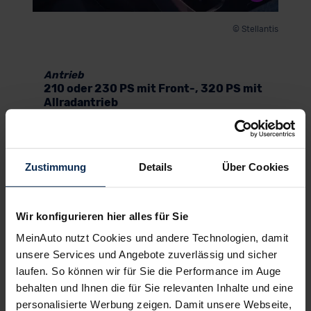
© Stellantis
Antrieb
210 oder 230 PS mit Front-, 320 PS mit
Allradantrieb
Zu einem E-SUV gehören zwangsläufig natürlich
auch elektrische Antriebe: der Peugeot E-3008 ist
keine Ausnahme. Die Antriebe selbst aber sind
Zustimmung
Details
Über Cookies
zum Teil sehr wohl eine Ausnahme: insbesondere
in Bezug auf ihre Reichweite. Doch der Reihe
nach. Der Reihe nach zuerst kommt die
technische Basis. Der Peugeot ist das erste
Wir konfigurieren hier alles für Sie
Modell, das die “STLA-Medium”-Plattform des
MeinAuto nutzt Cookies und andere Technologien, damit
Stellantis-Konzerns nutzt. Eine ihrer
unsere Services und Angebote zuverlässig und sicher
Besonderheiten: Keine andere Plattform kann
laufen. So können wir für Sie die Performance im Auge
bisher so viel Kapazität in einen derart kurzen
behalten und Ihnen die für Sie relevanten Inhalte und eine
Radstand packen.
personalisierte Werbung zeigen. Damit unsere Webseite,