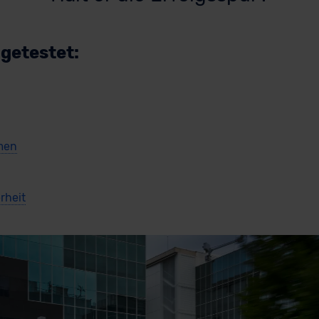
 getestet:
men
rheit