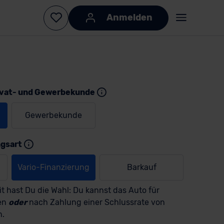
Anmelden
ivat- und Gewerbekunde
Gewerbekunde
KI-generiert
KI-
generiert
ngsart
Vario-Finanzierung
Barkauf
t hast Du die Wahl: Du kannst das Auto für
en
oder
nach Zahlung einer Schlussrate von
n.