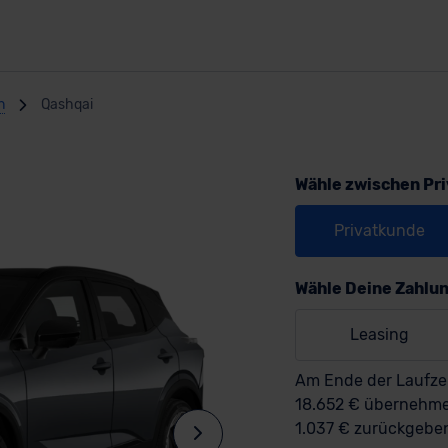
n
Qashqai
Wähle zwischen Pr
Privatkunde
Wähle Deine Zahlu
Leasing
Am Ende der Laufzei
18.652 € übernehm
1.037 € zurückgebe