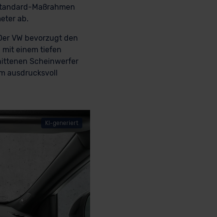
n Standard-Maßrahmen
eter ab.
 Der VW bevorzugt den
 mit einem tiefen
hnittenen Scheinwerfer
um ausdrucksvoll
KI-generiert