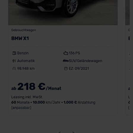
Gebrauchtwagen
Ge
BMW X1
B
Benzin
136 PS
Automatik
SUV/Geländewagen
98.948 km
EZ: 09/2021
218 €
ab
/Monat
a
Leasing inkl. MwSt.
Le
60
Monate •
10.000
km/Jahr •
1.000 €
Anzahlung
6
(anpassbar)
(a