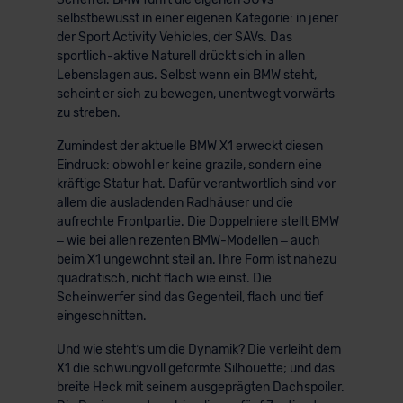
selbstbewusst in einer eigenen Kategorie: in jener
der Sport Activity Vehicles, der SAVs. Das
sportlich-aktive Naturell drückt sich in allen
Lebenslagen aus. Selbst wenn ein BMW steht,
scheint er sich zu bewegen, unentwegt vorwärts
zu streben.
Zumindest der aktuelle BMW X1 erweckt diesen
Eindruck: obwohl er keine grazile, sondern eine
kräftige Statur hat. Dafür verantwortlich sind vor
allem die ausladenden Radhäuser und die
aufrechte Frontpartie. Die Doppelniere stellt BMW
– wie bei allen rezenten BMW-Modellen – auch
beim X1 ungewohnt steil an. Ihre Form ist nahezu
quadratisch, nicht flach wie einst. Die
Scheinwerfer sind das Gegenteil, flach und tief
eingeschnitten.
Und wie steht’s um die Dynamik? Die verleiht dem
X1 die schwungvoll geformte Silhouette; und das
breite Heck mit seinem ausgeprägten Dachspoiler.