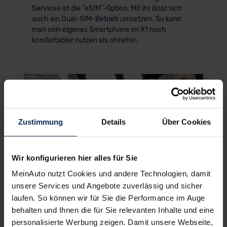
Services ist die "eSIM"-Option. Mit ihr lässt sich
auch ein Dual-SIM-Betrieb umsetzen. So kann
man sein eigenes Smartphone im X1 noch
komfortabler nutzen als ohnehin.
KI-generiert
Zustimmung
Details
Über Cookies
Wir konfigurieren hier alles für Sie
MeinAuto nutzt Cookies und andere Technologien, damit
© BMW
Überraschend eingängige Touch-
unsere Services und Angebote zuverlässig und sicher
Bedienung – überzeugendes
laufen. So können wir für Sie die Performance im Auge
Platzangebot
behalten und Ihnen die für Sie relevanten Inhalte und eine
personalisierte Werbung zeigen. Damit unsere Webseite,
Die Bedienung haben die Münchner beim neuen X1