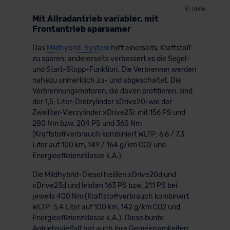
© BMW
Mit Allradantrieb variabler, mit
Frontantrieb sparsamer
Das
Mildhybrid-System
hilft einerseits, Kraftstoff
zu sparen; andererseits verbessert es die Segel-
und Start-Stopp-Funktion. Die Verbrenner werden
nahezu unmerklich zu- und abgeschaltet. Die
Verbrennungsmotoren, die davon profitieren, sind
der 1,5-Liter-Dreizylinder sDrive20i wie der
Zweiliter-Vierzylinder xDrive23i: mit 156 PS und
280 Nm bzw. 204 PS und 360 Nm
(Kraftstoffverbrauch kombiniert WLTP: 6,6 / 7,3
Liter auf 100 km, 149 / 164 g/km CO2 und
Energieeffizienzklasse k.A.).
Die Mildhybrid-Diesel heißen xDrive20d und
xDrive23d und leisten 163 PS bzw. 211 PS bei
jeweils 400 Nm (Kraftstoffverbrauch kombiniert
WLTP: 5,4 Liter auf 100 km, 142 g/km CO2 und
Energieeffizienzklasse k.A.). Diese bunte
Antriebsvielfalt hat auch ihre Gemeinsamkeiten: