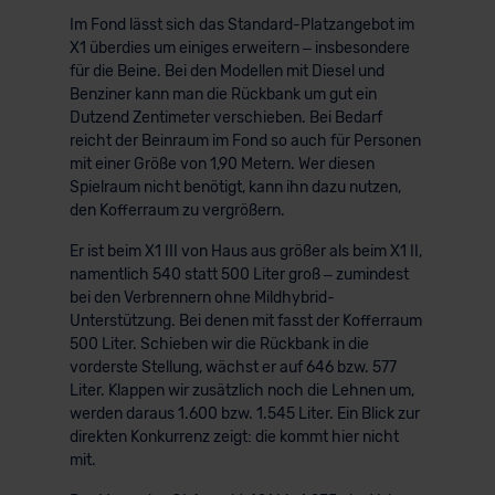
Im Fond lässt sich das Standard-Platzangebot im
X1 überdies um einiges erweitern – insbesondere
für die Beine. Bei den Modellen mit Diesel und
Benziner kann man die Rückbank um gut ein
Dutzend Zentimeter verschieben. Bei Bedarf
reicht der Beinraum im Fond so auch für Personen
mit einer Größe von 1,90 Metern. Wer diesen
Spielraum nicht benötigt, kann ihn dazu nutzen,
den Kofferraum zu vergrößern.
Er ist beim X1 III von Haus aus größer als beim X1 II,
namentlich 540 statt 500 Liter groß – zumindest
bei den Verbrennern ohne Mildhybrid-
Unterstützung. Bei denen mit fasst der Kofferraum
500 Liter. Schieben wir die Rückbank in die
vorderste Stellung, wächst er auf 646 bzw. 577
Liter. Klappen wir zusätzlich noch die Lehnen um,
werden daraus 1.600 bzw. 1.545 Liter. Ein Blick zur
direkten Konkurrenz zeigt: die kommt hier nicht
mit.