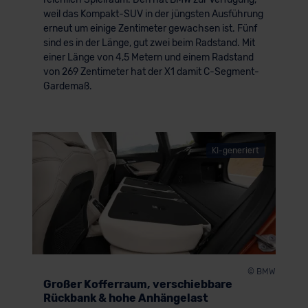
weil das Kompakt-SUV in der jüngsten Ausführung
der EU erfolgt, erfolgt dies ausschließlich auf der
erneut um einige Zentimeter gewachsen ist. Fünf
Grundlage eines Angemessenheitsbeschlusses der EU-
sind es in der Länge, gut zwei beim Radstand. Mit
Kommission (Art. 45 Abs. 1 DSGVO), von
einer Länge von 4,5 Metern und einem Radstand
Standarddatenschutzklauseln (Art. 46 Abs. 2 lit. c
von 269 Zentimeter hat der X1 damit C-Segment-
DSGVO) oder wenn Sie hierzu Ihre Einwilligung freiwillig
Gardemaß.
erteilen. Nähere Informationen zu den bestehenden
Datenschutzklauseln können Sie über den Kontakt zu
unserem Datenschutzbeauftragten unter
datenschutz@meinauto.de anfordern.
KI-generiert
Datenschutzerklärung
|
Impressum
© BMW
Großer Kofferraum, verschiebbare
Rückbank & hohe Anhängelast