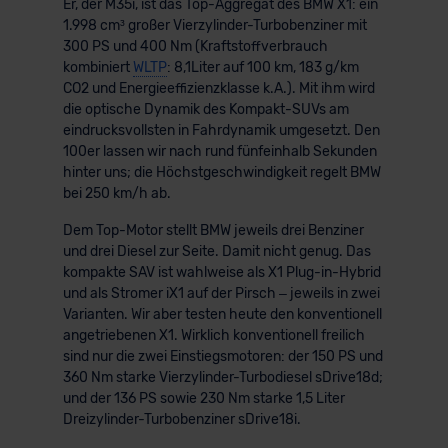
Er, der M35i, ist das Top-Aggregat des BMW X1: ein
1.998 cm³ großer Vierzylinder-Turbobenziner mit
300 PS und 400 Nm (Kraftstoffverbrauch
kombiniert
WLTP
: 8,1Liter auf 100 km, 183 g/km
CO2 und Energieeffizienzklasse k.A.). Mit ihm wird
die optische Dynamik des Kompakt-SUVs am
eindrucksvollsten in Fahrdynamik umgesetzt. Den
100er lassen wir nach rund fünfeinhalb Sekunden
hinter uns; die Höchstgeschwindigkeit regelt BMW
bei 250 km/h ab.
Dem Top-Motor stellt BMW jeweils drei Benziner
und drei Diesel zur Seite. Damit nicht genug. Das
kompakte SAV ist wahlweise als X1 Plug-in-Hybrid
und als Stromer iX1 auf der Pirsch – jeweils in zwei
Varianten. Wir aber testen heute den konventionell
angetriebenen X1. Wirklich konventionell freilich
sind nur die zwei Einstiegsmotoren: der 150 PS und
360 Nm starke Vierzylinder-Turbodiesel sDrive18d;
und der 136 PS sowie 230 Nm starke 1,5 Liter
Dreizylinder-Turbobenziner sDrive18i.