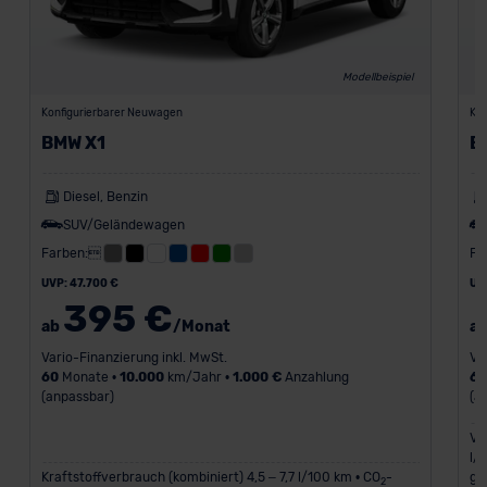
Modellbeispiel
Konfigurierbarer Neuwagen
Kon
BMW X1
B
Diesel, Benzin
SUV/Geländewagen
Farben:
Fa
UVP: 47.700 €
UV
395 €
ab
/Monat
a
Vario-Finanzierung inkl. MwSt.
Va
60
Monate •
10.000
km/Jahr •
1.000 €
Anzahlung
6
(anpassbar)
(a
Ve
l/
Kraftstoffverbrauch (kombiniert) 4,5 – 7,7 l/100 km • CO
-
g/
2