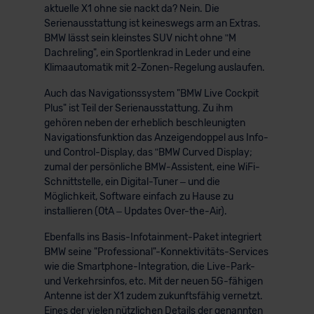
aktuelle X1 ohne sie nackt da? Nein. Die
Serienausstattung ist keineswegs arm an Extras.
BMW lässt sein kleinstes SUV nicht ohne ʺM
Dachreling", ein Sportlenkrad in Leder und eine
Klimaautomatik mit 2-Zonen-Regelung auslaufen.
Auch das Navigationssystem "BMW Live Cockpit
Plus" ist Teil der Serienausstattung. Zu ihm
gehören neben der erheblich beschleunigten
Navigationsfunktion das Anzeigendoppel aus Info-
und Control-Display, das ʺBMW Curved Display;
zumal der persönliche BMW-Assistent, eine WiFi-
Schnittstelle, ein Digital-Tuner – und die
Möglichkeit, Software einfach zu Hause zu
installieren (OtA – Updates Over-the-Air).
Ebenfalls ins Basis-Infotainment-Paket integriert
BMW seine "Professional"-Konnektivitäts-Services
wie die Smartphone-Integration, die Live-Park-
und Verkehrsinfos, etc. Mit der neuen 5G-fähigen
Antenne ist der X1 zudem zukunftsfähig vernetzt.
Eines der vielen nützlichen Details der genannten