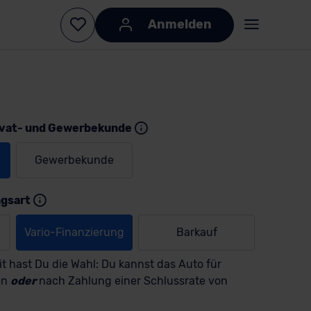
Anmelden
ivat- und Gewerbekunde
Gewerbekunde
KI-generiert
KI-
generiert
ngsart
Vario-Finanzierung
Barkauf
t hast Du die Wahl: Du kannst das Auto für
en
oder
nach Zahlung einer Schlussrate von