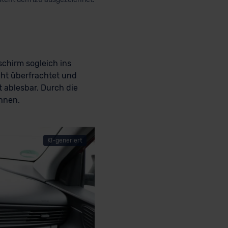
schirm sogleich ins
cht überfrachtet und
t ablesbar. Durch die
öhnen.
KI-generiert