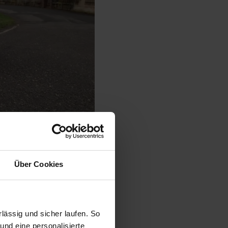
ch ein wenig an die vier Ringe
Über Cookies
cken und Kanten,
ohingegen die Höhe um
ässig und sicher laufen. So
und eine personalisierte