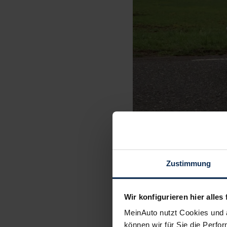
Zustimmung
Das Außenkleid des Kle
Wir konfigurieren hier alles 
wuchs gegenüber der V
MeinAuto nutzt Cookies und 
zwei Zentimeter abna
können wir für Sie die Perfor