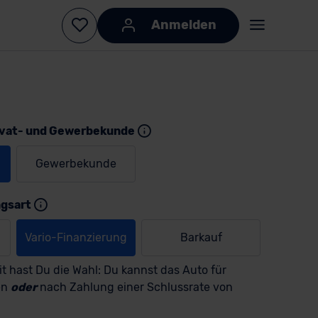
Anmelden
ivat- und Gewerbekunde
Gewerbekunde
KI-generiert
KI-
generiert
ngsart
Vario-Finanzierung
Barkauf
t hast Du die Wahl: Du kannst das Auto für
en
oder
nach Zahlung einer Schlussrate von