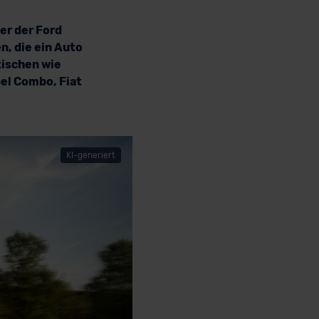
er der Ford
n, die ein Auto
tischen wie
pel Combo, Fiat
KI-generiert