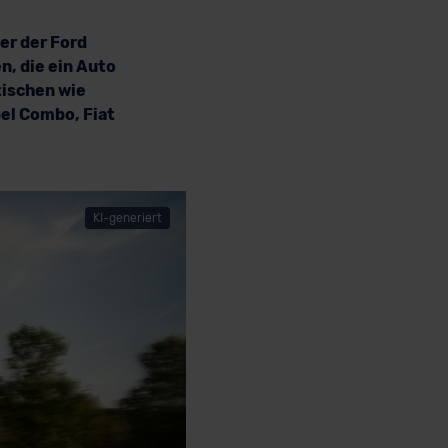
er der Ford
n, die ein Auto
tischen wie
pel Combo, Fiat
KI-generiert