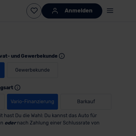
Anmelden
ivat- und Gewerbekunde
Gewerbekunde
KI-generiert
KI-
generiert
ngsart
Vario-Finanzierung
Barkauf
t hast Du die Wahl: Du kannst das Auto für
en
oder
nach Zahlung einer Schlussrate von