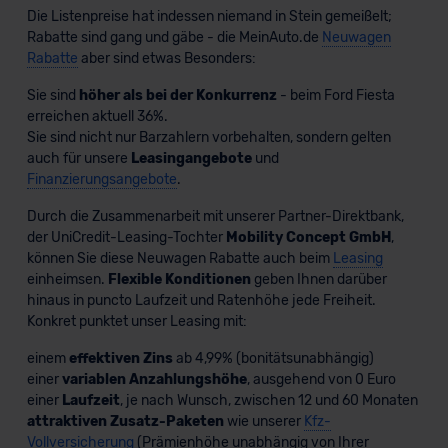
Die Listenpreise hat indessen niemand in Stein gemeißelt;
Rabatte sind gang und gäbe - die MeinAuto.de
Neuwagen
Rabatte
aber sind etwas Besonders:
Sie sind
höher als bei der Konkurrenz
- beim Ford Fiesta
erreichen aktuell 36%.
Sie sind nicht nur Barzahlern vorbehalten, sondern gelten
auch für unsere
Leasingangebote
und
Finanzierungsangebote
.
Durch die Zusammenarbeit mit unserer Partner-Direktbank,
der UniCredit-Leasing-Tochter
Mobility Concept GmbH
,
können Sie diese Neuwagen Rabatte auch beim
Leasing
einheimsen.
Flexible Konditionen
geben Ihnen darüber
hinaus in puncto Laufzeit und Ratenhöhe jede Freiheit.
Konkret punktet unser Leasing mit:
einem
effektiven Zins
ab 4,99% (bonitätsunabhängig)
einer
variablen Anzahlungshöhe
, ausgehend von 0 Euro
einer
Laufzeit
, je nach Wunsch, zwischen 12 und 60 Monaten
attraktiven Zusatz-Paketen
wie unserer
Kfz-
Vollversicherung
(Prämienhöhe unabhängig von Ihrer