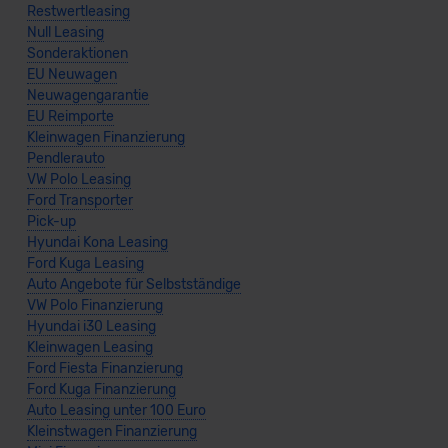
Restwertleasing
Datenschutzerklärung
|
Impressum
Null Leasing
Sonderaktionen
EU Neuwagen
Neuwagengarantie
EU Reimporte
Kleinwagen Finanzierung
Pendlerauto
VW Polo Leasing
Ford Transporter
Pick-up
Hyundai Kona Leasing
Ford Kuga Leasing
Auto Angebote für Selbstständige
VW Polo Finanzierung
Hyundai i30 Leasing
Kleinwagen Leasing
Ford Fiesta Finanzierung
Ford Kuga Finanzierung
Auto Leasing unter 100 Euro
Kleinstwagen Finanzierung