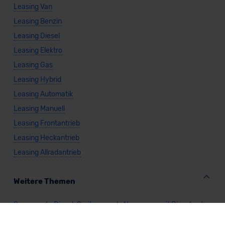
Leasing Van
Leasing Benzin
Leasing Diesel
Leasing Elektro
Leasing Gas
Leasing Hybrid
Leasing Automatik
Leasing Manuell
Leasing Frontantrieb
Leasing Heckantrieb
Leasing Allradantrieb
Weitere Themen
Sparsamste Diesel: Spritsparende Neuwagen mit Dieselmotor
Mild-Hybrid Modelle: Diese Modelle sind die besten