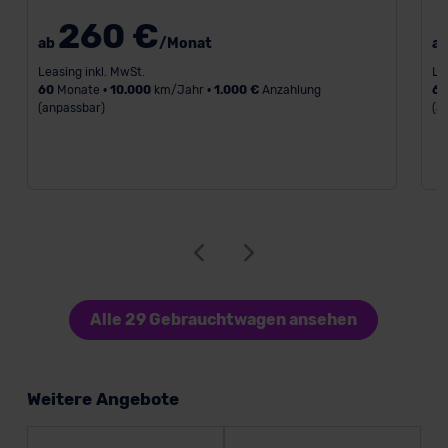
260 €
ab
/Monat
a
Leasing inkl. MwSt.
Le
60
Monate •
10.000
km/Jahr •
1.000 €
Anzahlung
6
(anpassbar)
(a
Alle 29 Gebrauchtwagen ansehen
Weitere Angebote