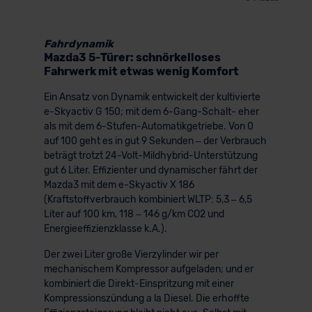
der EU erfolgt, erfolgt dies ausschließlich auf der
Grundlage eines Angemessenheitsbeschlusses der EU-
Fahrdynamik
Kommission (Art. 45 Abs. 1 DSGVO), von
Mazda3 5-Türer: schnörkelloses
Standarddatenschutzklauseln (Art. 46 Abs. 2 lit. c
Fahrwerk mit etwas wenig Komfort
DSGVO) oder wenn Sie hierzu Ihre Einwilligung freiwillig
Ein Ansatz von Dynamik entwickelt der kultivierte
erteilen. Nähere Informationen zu den bestehenden
e-Skyactiv G 150; mit dem 6-Gang-Schalt- eher
Datenschutzklauseln können Sie über den Kontakt zu
als mit dem 6-Stufen-Automatikgetriebe. Von 0
unserem Datenschutzbeauftragten unter
auf 100 geht es in gut 9 Sekunden – der Verbrauch
datenschutz@meinauto.de anfordern.
beträgt trotzt 24-Volt-Mildhybrid-Unterstützung
gut 6 Liter. Effizienter und dynamischer fährt der
Datenschutzerklärung
|
Impressum
Mazda3 mit dem e-Skyactiv X 186
(Kraftstoffverbrauch kombiniert WLTP: 5,3 – 6,5
Liter auf 100 km, 118 – 146 g/km CO2 und
Energieeffizienzklasse k.A.).
Der zwei Liter große Vierzylinder wir per
mechanischem Kompressor aufgeladen; und er
kombiniert die Direkt-Einspritzung mit einer
Kompressionszündung a la Diesel. Die erhoffte