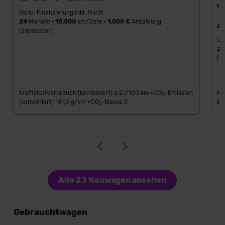
UV
Vario-Finanzierung inkl. MwSt.
24
Monate •
10.000
km/Jahr •
1.000 €
Anzahlung
a
(anpassbar)
Va
2
(a
Kraftstoffverbrauch (kombiniert) 6,2 l/100 km • CO
-Emission
Kr
2
(kombiniert) 141,0 g/km • CO
-Klasse E
Em
2
Alle 23 Neuwagen ansehen
Gebrauchtwagen