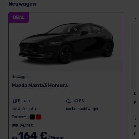
Neuwagen
DEAL
Neuwagen
Mazda Mazda3 Homura
Kon
Benzin
140 PS
M
Automatik
Kompaktwagen
Farben:
UVP: 34.141 €
164 €
Fa
ab
/Monat