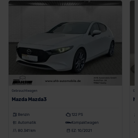
Gebrauchtwagen
Ge
Mazda Mazda3
M
Benzin
122 PS
Automatik
Kompaktwagen
80.341 km
EZ: 10/2021