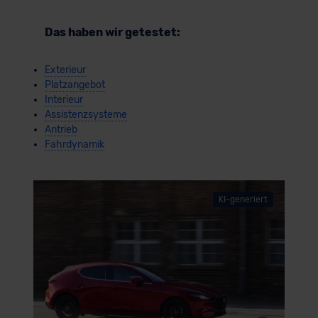
Das haben wir getestet:
Exterieur
Platzangebot
Interieur
Assistenzsysteme
Antrieb
Fahrdynamik
KI-generiert