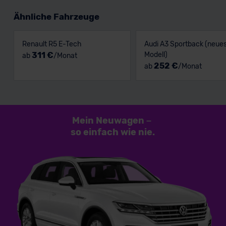
Ähnliche Fahrzeuge
Renault R5 E-Tech
Audi A3 Sportback (neue
311 €
Modell)
ab
/Monat
252 €
ab
/Monat
Mein Neuwagen
–
so einfach
wie nie.