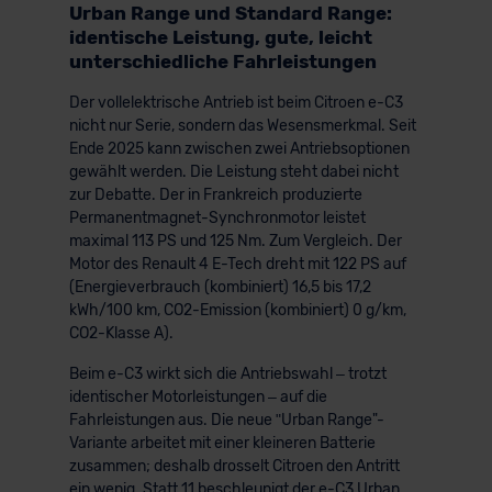
Urban Range und Standard Range:
identische Leistung, gute, leicht
unterschiedliche Fahrleistungen
Der vollelektrische Antrieb ist beim Citroen e-C3
nicht nur Serie, sondern das Wesensmerkmal. Seit
Ende 2025 kann zwischen zwei Antriebsoptionen
gewählt werden. Die Leistung steht dabei nicht
zur Debatte. Der in Frankreich produzierte
Permanentmagnet-Synchronmotor leistet
maximal 113 PS und 125 Nm. Zum Vergleich. Der
Motor des Renault 4 E-Tech dreht mit 122 PS auf
(Energieverbrauch (kombiniert) 16,5 bis 17,2
kWh/100 km, CO2-Emission (kombiniert) 0 g/km,
CO2-Klasse A).
Beim e-C3 wirkt sich die Antriebswahl – trotzt
identischer Motorleistungen – auf die
Fahrleistungen aus. Die neue ʺUrban Range"-
Variante arbeitet mit einer kleineren Batterie
zusammen; deshalb drosselt Citroen den Antritt
ein wenig. Statt 11 beschleunigt der e-C3 Urban