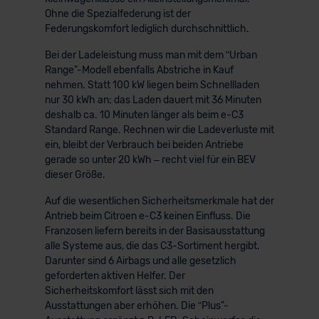
Ohne die Spezialfederung ist der
der EU erfolgt, erfolgt dies ausschließlich auf der
Federungskomfort lediglich durchschnittlich.
Grundlage eines Angemessenheitsbeschlusses der EU-
Kommission (Art. 45 Abs. 1 DSGVO), von
Bei der Ladeleistung muss man mit dem ʺUrban
Standarddatenschutzklauseln (Art. 46 Abs. 2 lit. c
Range"-Modell ebenfalls Abstriche in Kauf
DSGVO) oder wenn Sie hierzu Ihre Einwilligung freiwillig
nehmen. Statt 100 kW liegen beim Schnellladen
nur 30 kWh an; das Laden dauert mit 36 Minuten
erteilen. Nähere Informationen zu den bestehenden
deshalb ca. 10 Minuten länger als beim e-C3
Datenschutzklauseln können Sie über den Kontakt zu
Standard Range. Rechnen wir die Ladeverluste mit
unserem Datenschutzbeauftragten unter
ein, bleibt der Verbrauch bei beiden Antriebe
datenschutz@meinauto.de anfordern.
gerade so unter 20 kWh – recht viel für ein BEV
dieser Größe.
Datenschutzerklärung
|
Impressum
Auf die wesentlichen Sicherheitsmerkmale hat der
Antrieb beim Citroen e-C3 keinen Einfluss. Die
Franzosen liefern bereits in der Basisausstattung
alle Systeme aus, die das C3-Sortiment hergibt.
Darunter sind 6 Airbags und alle gesetzlich
geforderten aktiven Helfer. Der
Sicherheitskomfort lässt sich mit den
Ausstattungen aber erhöhen. Die ʺPlus"-