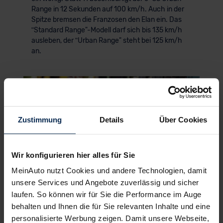
Range in 12 Sekunden auf 100 km/h. Auch in der
Spitze bremsen die Franzosen den Elan ein. Das
ʺStandard Range"-Modell darf sich bis 135 km/h
ausleben, der ʺUrban Range" steht bei 125 km/h
an.
KI-generiert
Zustimmung
Details
Über Cookies
Wir konfigurieren hier alles für Sie
MeinAuto nutzt Cookies und andere Technologien, damit
© Citroen
unsere Services und Angebote zuverlässig und sicher
laufen. So können wir für Sie die Performance im Auge
▶ Komfort & Fahrgefühl
behalten und Ihnen die für Sie relevanten Inhalte und eine
Fahrkomfort ab Werk exzellent – mit
Ausnahme des ʺUrban Range"-Modell,
personalisierte Werbung zeigen. Damit unsere Webseite,