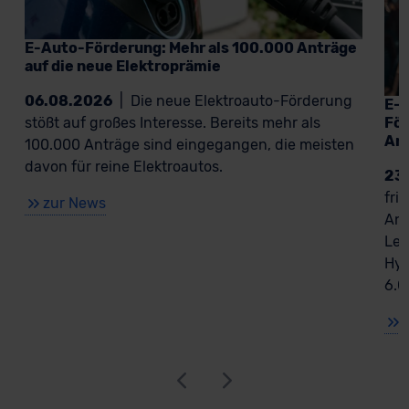
E-Auto-Förderung: Mehr als 100.000 Anträge
auf die neue Elektroprämie
06.08.2026
|
Die neue Elektroauto-Förderung
E-A
För
stößt auf großes Interesse. Bereits mehr als
An
100.000 Anträge sind eingegangen, die meisten
davon für reine Elektroautos.
23
fri
zur News
Ant
Lea
Hyb
6.0