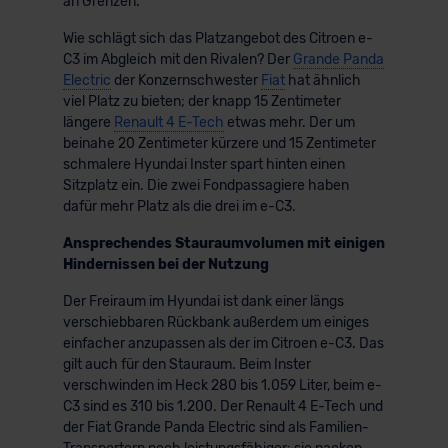
an Grenzen.
Wie schlägt sich das Platzangebot des Citroen e-
C3 im Abgleich mit den Rivalen? Der
Grande Panda
Electric
der Konzernschwester
Fiat
hat ähnlich
viel Platz zu bieten; der knapp 15 Zentimeter
längere
Renault 4 E-Tech
etwas mehr. Der um
beinahe 20 Zentimeter kürzere und 15 Zentimeter
schmalere Hyundai Inster spart hinten einen
Sitzplatz ein. Die zwei Fondpassagiere haben
dafür mehr Platz als die drei im e-C3.
Ansprechendes Stauraumvolumen mit einigen
Hindernissen bei der Nutzung
Der Freiraum im Hyundai ist dank einer längs
verschiebbaren Rückbank außerdem um einiges
einfacher anzupassen als der im Citroen e-C3. Das
gilt auch für den Stauraum. Beim Inster
verschwinden im Heck 280 bis 1.059 Liter, beim e-
C3 sind es 310 bis 1.200. Der Renault 4 E-Tech und
der Fiat Grande Panda Electric sind als Familien-