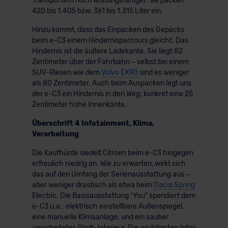
Transportern noch leistungsfähiger: sie packen
420 bis 1.405 bzw. 361 bis 1.315 Liter ein.
Hinzu kommt, dass das Einpacken des Gepäcks
beim e-C3 einem Hindernisparcours gleicht. Das
Hindernis ist die äußere Ladekante. Sie liegt 82
Zentimeter über der Fahrbahn – selbst bei einem
SUV-Riesen wie dem
Volvo EX90
sind es weniger
als 80 Zentimeter. Auch beim Auspacken legt uns
der e-C3 ein Hindernis in den Weg; konkret eine 25
Zentimeter hohe Innenkante.
Überschrift 4 Infotainment, Klima,
Verarbeitung
Die Kaufhürde siedelt Citroen beim e-C3 hingegen
erfreulich niedrig an. Wie zu erwarten, wirkt sich
das auf den Umfang der Serienausstattung aus –
aber weniger drastisch als etwa beim
Dacia Spring
Electric. Die Basisausstattung ʺYou" spendiert dem
e-C3 u.a.: elektrisch einstellbare Außenspiegel,
eine manuelle Klimaanlage; und ein sauber
verarbeitetes Stoff-Interieur. Die wichtigsten Infos