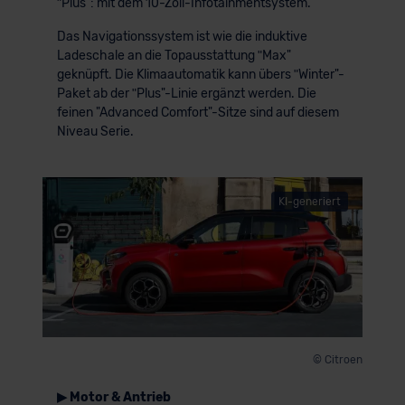
ʺPlus": mit dem 10-Zoll-Infotainmentsystem.
Das Navigationssystem ist wie die induktive
Ladeschale an die Topausstattung ʺMax"
geknüpft. Die Klimaautomatik kann übers ʺWinter"-
Paket ab der ʺPlus"-Linie ergänzt werden. Die
feinen "Advanced Comfort"-Sitze sind auf diesem
Niveau Serie.
KI-generiert
© Citroen
▶ Motor & Antrieb