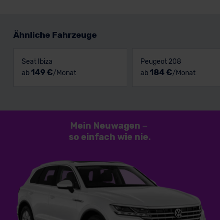
Ähnliche Fahrzeuge
Seat Ibiza
Peugeot 208
149 €
184 €
ab
/Monat
ab
/Monat
Mein Neuwagen
–
so einfach
wie nie.