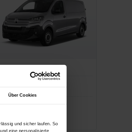
troen Jumpy
Nutzfahrzeug
Über Cookies
P:
38.080 €
io-Finanzierung inkl. MwSt.
208
€
/Monat
ässig und sicher laufen. So
und eine personalisierte