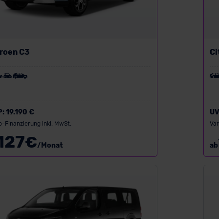
troen C3
Ci
P:
19.190 €
UV
o-Finanzierung inkl. MwSt.
Var
127
€
/Monat
ab