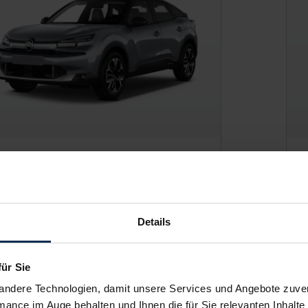
troen C4
Ci
Details
P:
24.139,99 €
UV
o-Finanzierung inkl. MwSt.
Var
für Sie
190
€
/Monat
ab
andere Technologien, damit unsere Services und Angebote zuverl
mance im Auge behalten und Ihnen die für Sie relevanten Inhalte 