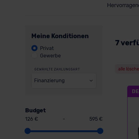
Meine Konditionen
7 verf
Privat
Gewerbe
alle lösch
GEWÄHLTE ZAHLUNGSART
Finanzierung
DE
Budget
126 €
-
595 €