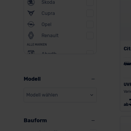
Skoda
Cupra
Opel
Renault
ALLE MARKEN
Ci
Abarth
Alfa Romeo
Alpine
Modell
UV
Audi
Vari
Modell wählen
BMW
ab
BYD
Bauform
Citroen