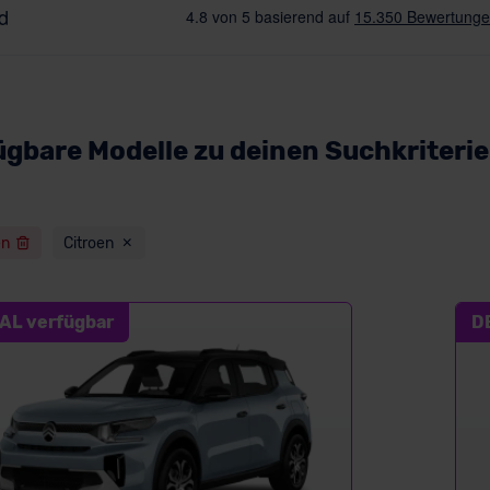
ügbare Modelle zu deinen Suchkriteri
en
Citroen
AL verfügbar
D