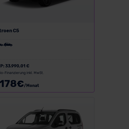
troen C5
P:
33.990,01 €
io-Finanzierung inkl. MwSt.
178
€
/Monat