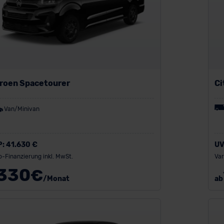
troen Spacetourer
Ci
Van/Minivan
P:
41.630 €
UV
o-Finanzierung inkl. MwSt.
Var
330
€
/Monat
ab