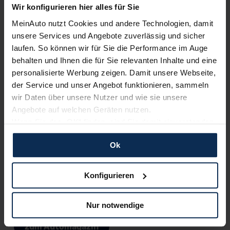
Wir konfigurieren hier alles für Sie
MeinAuto nutzt Cookies und andere Technologien, damit
unsere Services und Angebote zuverlässig und sicher
laufen. So können wir für Sie die Performance im Auge
behalten und Ihnen die für Sie relevanten Inhalte und eine
Tesla Model 3 vs. Polestar 2 (Test 2023): Duell
personalisierte Werbung zeigen. Damit unsere Webseite,
der elektrischen Mittelklasse-Sportwagen
der Service und unser Angebot funktionieren, sammeln
Tesla hat sich mit seinen Elektroautos längst etabliert –
wir Daten über unsere Nutzer und wie sie unsere
Polestar steht noch am Anfang der Entwicklung. Im Test von
Angebote auf welchen Geräten nutzen.
Model 3 und Polestar 2 wollen wir herausfinden, wie weit
Wenn Sie das „OK“ finden, sind Sie damit einverstanden
letzeres Auto schon ist.
und erlauben uns Cookies für unseren Service zu
Ok
verwenden und diese Daten an Dritte weiterzugeben,
Artikel lesen
etwa an unsere Marketingpartner. Falls Sie dem nicht
zustimmen möchten, beschränken wir uns auf die
Konfigurieren
wesentlichen Cookies. Leider können wir unsere Inhalte
dann nicht auf Sie zuschneiden und Sie somit nicht
Weitere Artikel im Automagazin
Nur notwendige
perfekt auf dem Weg zu Ihrem Neuwagen unterstützen.
Sie können die Einstellungen jederzeit anpassen oder
zum Automagazin