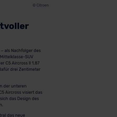
© Citroen
tvoller
 – als Nachfolger des
 Mittelklasse-SUV
er C5 Aircross II 1,87
dafür drei Zentimeter
en der unteren
C5 Aircross visiert das
 sich das Design des
n.
ntral das neue