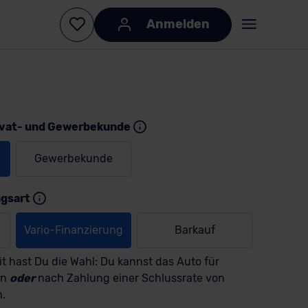
Anmelden
ivat- und Gewerbekunde
Gewerbekunde
KI-generiert
KI-
generiert
ngsart
Vario-Finanzierung
Barkauf
t hast Du die Wahl: Du kannst das Auto für
en
oder
nach Zahlung einer Schlussrate von
n.