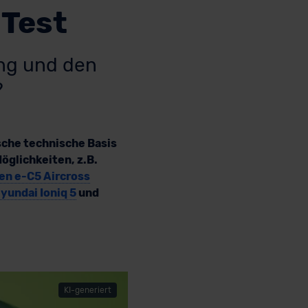
 Test
ung und den
?
ische technische Basis
öglichkeiten, z.B.
en e-C5 Aircross
yundai Ioniq 5
und
KI-generiert