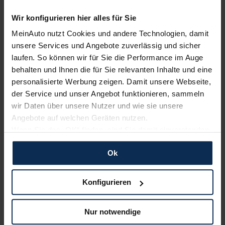
Wir konfigurieren hier alles für Sie
Renault
KIA
MeinAuto nutzt Cookies und andere Technologien, damit
unsere Services und Angebote zuverlässig und sicher
laufen. So können wir für Sie die Performance im Auge
behalten und Ihnen die für Sie relevanten Inhalte und eine
personalisierte Werbung zeigen. Damit unsere Webseite,
der Service und unser Angebot funktionieren, sammeln
wir Daten über unsere Nutzer und wie sie unsere
Angebote auf welchen Geräten nutzen.
Wenn Sie das „OK“ finden, sind Sie damit einverstanden
Nissan
BYD
und erlauben uns Cookies für unseren Service zu
Ok
verwenden und diese Daten an Dritte weiterzugeben,
etwa an unsere Marketingpartner. Falls Sie dem nicht
zustimmen möchten, beschränken wir uns auf die
Konfigurieren
wesentlichen Cookies. Leider können wir unsere Inhalte
dann nicht auf Sie zuschneiden und Sie somit nicht
Nur notwendige
perfekt auf dem Weg zu Ihrem Neuwagen unterstützen.