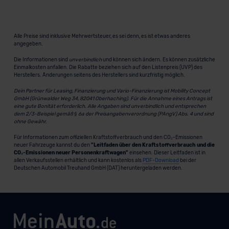
Alle Preise sind inklusive Mehrwertsteuer, es sei denn, es ist etwas anderes
angegeben.
Die Informationen sind
unverbindlich
und können sich ändern. Es können zusätzliche
Einmalkosten anfallen. Die Rabatte beziehen sich auf den Listenpreis (UVP) des
Herstellers. Änderungen seitens des Herstellers sind kurzfristig möglich.
Dein Partner für Leasing, Finanzierung und Vario-Finanzierung ist Mobility Concept
GmbH (Grünwalder Weg 34, 82041 Oberhaching). Für die Annahme eines Antrags ist
eine gute Bonität erforderlich. Alle Angaben sind unverbindlich und entsprechen
dem 2/3-Beispiel gemäß § 6a der Preisangabenverordnung (PAngV) Abs. 4 und sind
ohne Gewähr.
Für Informationen zum offiziellen Kraftstoffverbrauch und den CO₂-Emissionen
neuer Fahrzeuge kannst du den
"Leitfaden über den Kraftstoffverbrauch und die
CO₂-Emissionen neuer Personenkraftwagen"
einsehen. Dieser Leitfaden ist in
allen Verkaufsstellen erhältlich und kann kostenlos als
PDF-Download
bei der
Deutschen Automobil Treuhand GmbH (DAT) heruntergeladen werden.