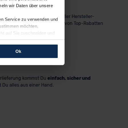
eln wir Daten über unsere
 zur Verfügung – alle mit voller Hersteller-
ren Service zu verwenden und
sparst Du Zeit und profitierst von Top-Rabatten
 zustimmen möchten,
cht auf Sie zuschneiden und
llungen jederzeit anpassen
Ok
rfolgen: Wir beabsichtigen
ssen. Soweit eine
age eines
ürlieferung kommst Du
einfach, sicher und
nschutzklauseln (Art. 46
 Du alles aus einer Hand.
mationen zu den bestehenden
ter datenschutz@meinauto.de