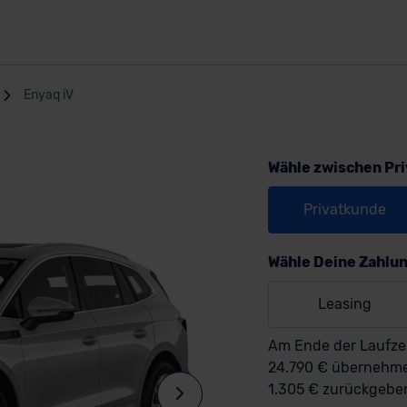
Enyaq iV
Wähle zwischen Pr
Privatkunde
Wähle Deine Zahlu
Leasing
Am Ende der Laufzei
24.790 € überneh
1.305 € zurückgebe