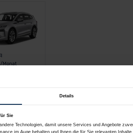
q
€
/Monat
e Angebote
Details
en Skoda Enyaq iV Neuwage
für Sie
h mit der Konfiguration und
stelle Dir Deinen Enyaq iV vo
andere Technologien, damit unsere Services und Angebote zuverl
bis zu 19% oder einer günstigen Leasingrate von 437€/mtl.
mance im Auge behalten und Ihnen die für Sie relevanten Inhalte 