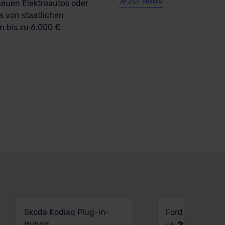
zur News
neuen Elektroautos oder
s von staatlichen
 bis zu 6.000 €
Skoda Kodiaq Plug-in-
Ford e-Explorer
Hybrid
294 €