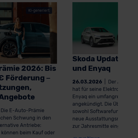
KI-generiert
K
Skoda Update für 
und Enyaq
rämie 2026: Bis
€ Förderung –
26.03.2026
|
Der Autobau
tzungen,
hat für seine Elektromodelle
 Angebote
Enyaq ein umfangreiches U
angekündigt. Die Überarbeit
Die E-Auto-Prämie
sowohl Softwarefunktionen 
ischen Schwung in den
neue Ausstattungsmerkmale
ernative Antriebe:
zur Jahresmitte eingeführt 
 können beim Kauf oder