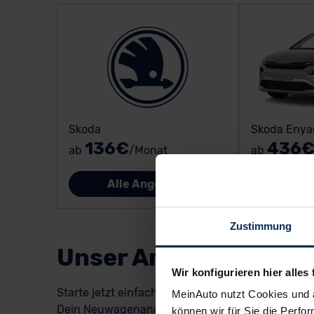
Skoda
Skoda Enya
136€
436
ab
/Monat
ab
Alle Angebote
All
Zustimmung
Unser Angebot für d
Wir konfigurieren hier alles 
Starte jetzt einfach, kostenlos und unverbindlic
MeinAuto nutzt Cookies und 
Dein Neuwagenangebot mit einem Top-Rabatt von 
können wir für Sie die Perfor