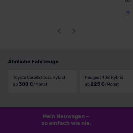
6.0
Ähnliche Fahrzeuge
Toyota Corolla Cross Hybrid
Peugeot 408 Hybrid
300 €
225 €
ab
/Monat
ab
/Monat
Mein Neuwagen
–
so einfach
wie nie.