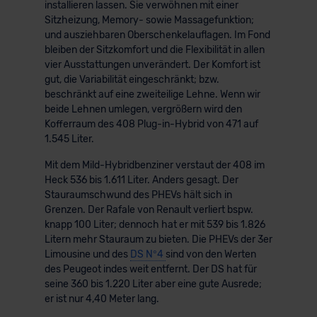
installieren lassen. Sie verwöhnen mit einer
Sitzheizung, Memory- sowie Massagefunktion;
und ausziehbaren Oberschenkelauflagen. Im Fond
bleiben der Sitzkomfort und die Flexibilität in allen
vier Ausstattungen unverändert. Der Komfort ist
gut, die Variabilität eingeschränkt; bzw.
beschränkt auf eine zweiteilige Lehne. Wenn wir
beide Lehnen umlegen, vergrößern wird den
Kofferraum des 408 Plug-in-Hybrid von 471 auf
1.545 Liter.
Mit dem Mild-Hybridbenziner verstaut der 408 im
Heck 536 bis 1.611 Liter. Anders gesagt. Der
Stauraumschwund des PHEVs hält sich in
Grenzen. Der Rafale von Renault verliert bspw.
knapp 100 Liter; dennoch hat er mit 539 bis 1.826
Litern mehr Stauraum zu bieten. Die PHEVs der 3er
Limousine und des
DS N°4
sind von den Werten
des Peugeot indes weit entfernt. Der DS hat für
seine 360 bis 1.220 Liter aber eine gute Ausrede;
er ist nur 4,40 Meter lang.