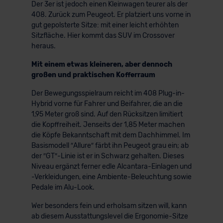
Der 3er ist jedoch einen Kleinwagen teurer als der
408. Zurück zum Peugeot. Er platziert uns vorne in
gut gepolsterte Sitze: mit einer leicht erhöhten
Sitzfläche. Hier kommt das SUV im Crossover
heraus.
Mit einem etwas kleineren, aber dennoch
großen und praktischen Kofferraum
Der Bewegungsspielraum reicht im 408 Plug-in-
Hybrid vorne für Fahrer und Beifahrer, die an die
1,95 Meter groß sind. Auf den Rücksitzen limitiert
die Kopffreiheit. Jenseits der 1,85 Meter machen
die Köpfe Bekanntschaft mit dem Dachhimmel. Im
Basismodell ″Allure″ färbt ihn Peugeot grau ein; ab
der ″GT″-Linie ist er in Schwarz gehalten. Dieses
Niveau ergänzt ferner edle Alcantara-Einlagen und
-Verkleidungen, eine Ambiente-Beleuchtung sowie
Pedale im Alu-Look.
Wer besonders fein und erholsam sitzen will, kann
ab diesem Ausstattungslevel die Ergonomie-Sitze