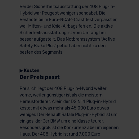
Bei der Sicherheitsausstattung der 408 Plug-in-
der EU erfolgt, erfolgt dies ausschließlich auf der
Hybrid war Peugeot weniger spendabel. Die
Grundlage eines Angemessenheitsbeschlusses der EU-
Bestnote beim Euro-NCAP-Crashtest verpasst er,
Kommission (Art. 45 Abs. 1 DSGVO), von
weil Mitten- und Knie-Airbags fehlen. Die aktive
Standarddatenschutzklauseln (Art. 46 Abs. 2 lit. c
Sicherheitsausstattung ist vom Umfang her
DSGVO) oder wenn Sie hierzu Ihre Einwilligung freiwillig
besser aufgestellt. Das Notbremssystem ″Active
erteilen. Nähere Informationen zu den bestehenden
Safety Brake Plus″ gehört aber nicht zu den
Datenschutzklauseln können Sie über den Kontakt zu
besten des Segments.
unserem Datenschutzbeauftragten unter
datenschutz@meinauto.de anfordern.
▶ Kosten
Der Preis passt
Datenschutzerklärung
|
Impressum
Preislich liegt der 408 Plug-in-Hybrid weiter
vorne, weil er günstiger ist als die meistern
Herausforderer. Allein der DS N°4 Plug-in-Hybrid
kostet mit etwas mehr als 45.000 Euro etwas
weniger. Der Renault Rafale Plug-in-Hybrid ist um
einiges, der 3er BMW um eine Klasse teurer.
Besonders groß ist die Konkurrenz aber im eigenen
Haus. Der 408 Hybrid ist rund 7.000 Euro