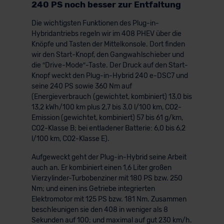
240 PS noch besser zur Entfaltung
Die wichtigsten Funktionen des Plug-in-
Hybridantriebs regeln wir im 408 PHEV über die
Knöpfe und Tasten der Mittelkonsole. Dort finden
wir den Start-Knopf, den Gangwahlschieber und
die ″Drive-Mode″-Taste. Der Druck auf den Start-
Knopf weckt den Plug-in-Hybrid 240 e-DSC7 und
seine 240 PS sowie 360 Nm auf
(Energieverbrauch (gewichtet, kombiniert) 13,0 bis
13,2 kWh/100 km plus 2,7 bis 3,0 l/100 km, CO2-
Emission (gewichtet, kombiniert) 57 bis 61 g/km,
CO2-Klasse B; bei entladener Batterie: 6,0 bis 6,2
l/100 km, CO2-Klasse E).
Aufgeweckt geht der Plug-in-Hybrid seine Arbeit
auch an. Er kombiniert einen 1,6 Liter großen
Vierzylinder-Turbobenziner mit 180 PS bzw. 250
Nm; und einen ins Getriebe integrierten
Elektromotor mit 125 PS bzw. 181 Nm. Zusammen
beschleunigen sie den 408 in weniger als 8
Sekunden auf 100; und maximal auf gut 230 km/h.