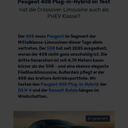
Peugeot 408 Plug-in-Hybrid im Test
Hat die Crossover-Limousine auch als
PHEV Klasse?
Der
408
muss
Peugeot
im Segment der
Mittelklasse-Limousinen dieser Tage allein
vertreten. Der
508
hat seit 2025 ausgedient,
woran der 408 nicht ganz unschuldig ist. Die
dritte Generation ist mit 4,70 Metern kaum
kürzer als der 508 – und eine ebenso elegante
Fließhecklimousine. Außerdem pflegt er der
408 das breitere Antriebsportfolio. Wir
testen den
Peugeot 408 Plug-in-Hybrid
; der
DS N°4
und der
Renault Rafale
hängen im
Windschatten..
KI-generiert