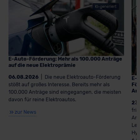
KI-generiert
E-Auto-Förderung: Mehr als 100.000 Anträge
auf die neue Elektroprämie
06.08.2026
|
Die neue Elektroauto-Förderung
E-A
För
stößt auf großes Interesse. Bereits mehr als
An
100.000 Anträge sind eingegangen, die meisten
davon für reine Elektroautos.
23
fri
zur News
Ant
Lea
Hyb