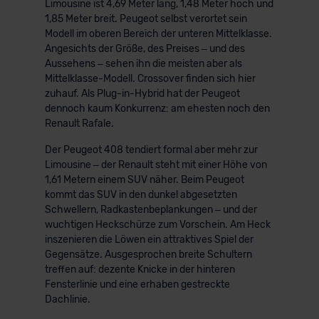
Limousine ist 4,69 Meter lang, 1,48 Meter hoch und
1,85 Meter breit. Peugeot selbst verortet sein
Modell im oberen Bereich der unteren Mittelklasse.
Angesichts der Größe, des Preises – und des
Aussehens – sehen ihn die meisten aber als
Mittelklasse-Modell. Crossover finden sich hier
zuhauf. Als Plug-in-Hybrid hat der Peugeot
dennoch kaum Konkurrenz: am ehesten noch den
Renault Rafale.
Der Peugeot 408 tendiert formal aber mehr zur
Limousine – der Renault steht mit einer Höhe von
1,61 Metern einem SUV näher. Beim Peugeot
kommt das SUV in den dunkel abgesetzten
Schwellern, Radkastenbeplankungen – und der
wuchtigen Heckschürze zum Vorschein. Am Heck
inszenieren die Löwen ein attraktives Spiel der
Gegensätze. Ausgesprochen breite Schultern
treffen auf: dezente Knicke in der hinteren
Fensterlinie und eine erhaben gestreckte
Dachlinie.