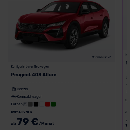
Ne
Modellbeispiel
P
Konfigurierbarer Neuwagen
Peugeot 408 Allure
Benzin
Fa
Kompaktwagen
UV
Farben:
a
UVP: 40.970 €
79 €
Va
ab
/Monat
12