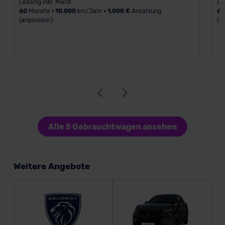
Leasing inkl. MwSt.
Le
60
Monate •
10.000
km/Jahr •
1.000 €
Anzahlung
6
(anpassbar)
(a
Alle 5 Gebrauchtwagen ansehen
Weitere Angebote