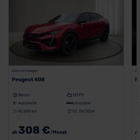
Gebrauchtwagen
Ge
Peugeot 408
P
Benzin
131 PS
Automatik
Limousine
42.500 km
EZ: 06/2024
308 €
ab
/Monat
a