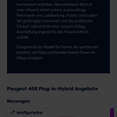
harmonisch entfalten. Rein elektrisch fährt er
zwar effizient, bietet jedoch ausbaufähige
Reichweite und Ladeleistung. Positiv sind zudem
der großzügige Innenraum und das praktische
Cockpit, während die eher magere Airbag-
Ausstattung angesichts des Preises kritisch
auffällt.
Geeignet ist das Modell für Fahrer, die sportlichen
Komfort, viel Platz und flexible Hybrid-Power im
Alltag schätzen.
Peugeot 408 Plug-in-Hybrid Angebote
Neuwagen
konfigurierbar
D