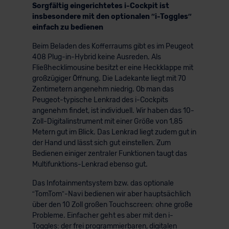
Sorgfältig eingerichtetes i-Cockpit ist
insbesondere mit den optionalen ″i-Toggles″
einfach zu bedienen
Beim Beladen des Kofferraums gibt es im Peugeot
408 Plug-in-Hybrid keine Ausreden. Als
Fließhecklimousine besitzt er eine Heckklappe mit
großzügiger Öffnung. Die Ladekante liegt mit 70
Zentimetern angenehm niedrig. Ob man das
Peugeot-typische Lenkrad des i-Cockpits
angenehm findet, ist individuell. Wir haben das 10-
Zoll-Digitalinstrument mit einer Größe von 1,85
Metern gut im Blick. Das Lenkrad liegt zudem gut in
der Hand und lässt sich gut einstellen. Zum
Bedienen einiger zentraler Funktionen taugt das
Multifunktions-Lenkrad ebenso gut.
Das Infotainmentsystem bzw. das optionale
“TomTom”-Navi bedienen wir aber hauptsächlich
über den 10 Zoll großen Touchscreen: ohne große
Probleme. Einfacher geht es aber mit den i-
Toggles: der frei programmierbaren, digitalen