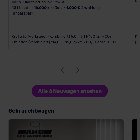
(a
Vario-Finanzierung inkl. MwSt.
12
Monate •
10.000
km/Jahr •
1.000 €
Anzahlung
(anpassbar)
Kraftstoffverbrauch (kombiniert) 5,0 – 5,1 l/100 km • CO
-
Kr
2
Emission (kombiniert) 114,0 – 116,0 g/km • CO
-Klasse C – D
(k
2
Alle 6 Neuwagen ansehen
Gebrauchtwagen