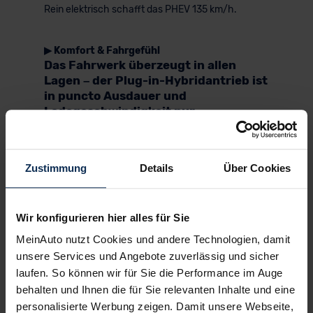
Rein elektrisch schafft das PHEV 135 km/h.
▶ Komfort & Fahrgefühl
Das Fahrwerk überzeugt in allen
Lagen – der Plug-in-Hybridantrieb ist
in puncto Ausdauer und
Ladegeschwindigkeit nur
Durchschnitt
Die Fahrleistungen des 408 Plug-in-Hybrid
passen zum stilvoll-sportlichen Auftreten. Durch
Zustimmung
Details
Über Cookies
die 8-Stufen-Automatik – sie ersetzt seit Anfang
2026 das 7-Gang-Doppelkupplungsgetriebe – hat
der Antrieb mehr Schwung und Souveränität.
Wir konfigurieren hier alles für Sie
Interessant ist die Leistung auch im Vergleich mit
MeinAuto nutzt Cookies und andere Technologien, damit
dem Peugeot 5008 Plug-in-Hybrid. Der Vorsprung
des 408 Plug-in-Hybrid ist mittlerweile auf über 50
unsere Services und Angebote zuverlässig und sicher
PS angewachsen. Aber. Die PHEVs des 3er BMWs
laufen. So können wir für Sie die Performance im Auge
und des Renault Rafale sind mit 292 bzw. 300 PS
behalten und Ihnen die für Sie relevanten Inhalte und eine
stärker.
personalisierte Werbung zeigen. Damit unsere Webseite,