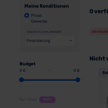
Meine Konditionen
0 ver
Privat
Gewerbe
alle lösch
GEWÄHLTE ZAHLUNGSART
Finanzierung
Nicht 
Budget
0 €
-
0 €
Ba
Nur Deals
DEALS