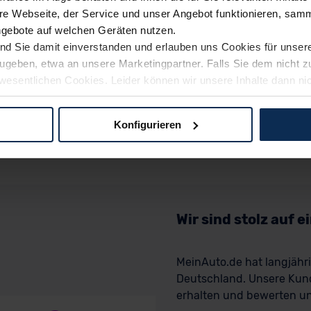
e Webseite, der Service und unser Angebot funktionieren, samm
ngebote auf welchen Geräten nutzen.
ind Sie damit einverstanden und erlauben uns Cookies für unse
rzugeben, etwa an unsere Marketingpartner. Falls Sie dem nicht
wesentlichen Cookies. Leider können wir unsere Inhalte dann ni
 dem Weg zu Ihrem Neuwagen unterstützen. Sie können die Einste
Konfigurieren
logien und Cookies gilt – soweit keine detaillierteren Angaben e
ger außerhalb der EU zu übermitteln oder dort verarbeiten zu la
rhalb der EU erfolgt, erfolgt dies ausschließlich auf der Grundl
 der EU-Kommission (Art. 45 Abs. 1 DSGVO), von Standarddate
n Sie hierzu Ihre Einwilligung freiwillig erteilen. Nähere Infor
Wir sind stolz auf 
 Sie über den Kontakt zu unserem Datenschutzbeauftragten un
MeinAuto.de hat langjäh
Deutschland. Unsere Kun
pressum
erhalten und bewerten uns