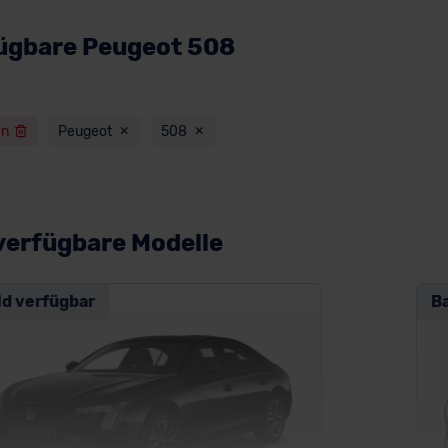
fügbare Peugeot 508
en
Peugeot
508
verfügbare Modelle
ld verfügbar
B