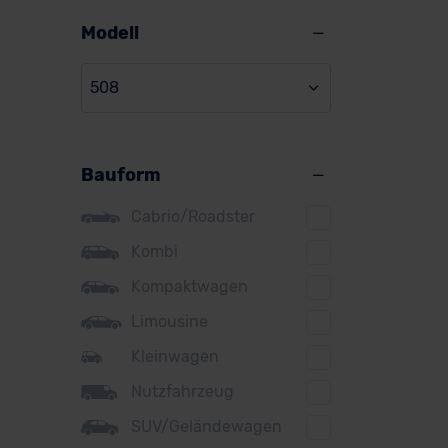
Alpine
Modell
Audi
508
BMW
Pe
BYD
Bauform
Citroen
Cupra
Cabrio/Roadster
Ver
DS
Kombi
Kompaktwagen
Dacia
Ba
Limousine
Fiat
Kleinwagen
Ford
Nutzfahrzeug
Honda
SUV/Geländewagen
Hyundai