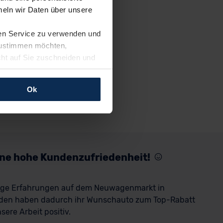
eln wir Daten über unsere
ren Service zu verwenden und
 zustimmen möchten,
cht auf Sie zuschneiden und
llungen jederzeit anpassen
Ok
rfolgen: Wir beabsichtigen
ssen. Soweit eine
age eines
nschutzklauseln (Art. 46
mationen zu den bestehenden
eine hohe Kundenzufriedenheit!
ter datenschutz@meinauto.de
rige Erfahrungen auf dem Neuwagenmarkt in
den haben dadurch ihr Wunschauto zum Top-Rabatt
ere Arbeit positiv.