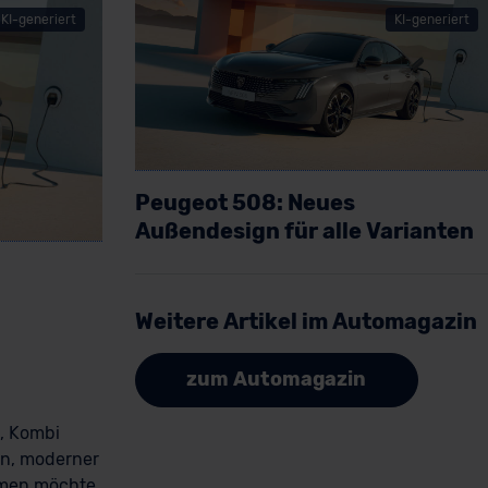
KI-generiert
KI-generiert
Peugeot 508: Neues
Artikel lesen
Außendesign für alle Varianten
Weitere Artikel im Automagazin
zum Automagazin
e, Kombi
gn, moderner
emen möchte