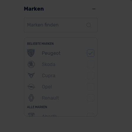
Marken
Pe
BELIEBTE MARKEN
Peugeot
Skoda
Ver
Cupra
Opel
Ba
Renault
ALLE MARKEN
Abarth
Alfa Romeo