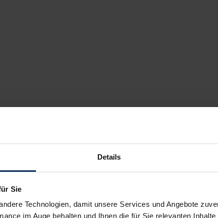
ugeot 508 SW PSE
Pe
Kombi
kauf startet in Kürze
Ve
Details
für Sie
andere Technologien, damit unsere Services und Angebote zuverl
mance im Auge behalten und Ihnen die für Sie relevanten Inhalte 