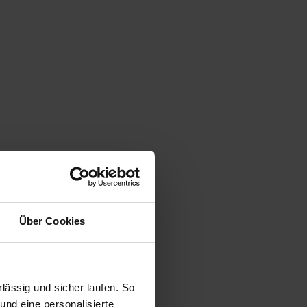
ugeot 508 SW Plug-In-Hybrid
Kombi
rkauf startet in Kürze
Über Cookies
ässig und sicher laufen. So
und eine personalisierte