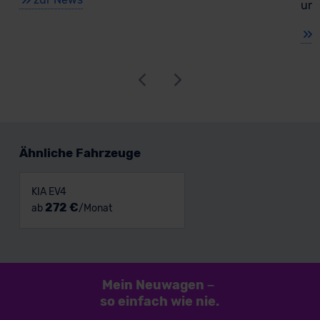
umf
Ähnliche Fahrzeuge
KIA EV4
272 €
ab
/Monat
Mein Neuwagen
–
so einfach
wie nie.