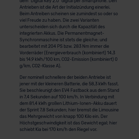
dem “Digital Key 2.0” digital per Smartphone. Den
Antrieben ist die Art der Initialzündung einerlei.
Beim Antreiben scheinen sie zumindest so oder so
viel Freude zu haben. Die zwei Varianten
unterscheiden sich durch die Kapazität des
integrierten Akkus. Die Permanentmagnet-
Synchronmaschine ist stets die gleiche; und
bearbeitet mit 204 PS bzw. 283 Nm immer die
Vorderräder (Energieverbrauch (kombiniert) 14,3
bis 14,9 kWh/100 km, CO2-Emission (kombiniert) 0
g/km, CO2-Klasse A).
Der nominell schnellere der beiden Antriebe ist
jener mit der kleineren Batterie, die 58,3 kWh fasst.
Sie beschleunigt den EV4 Fastback aus dem Stand
in 7,4 Sekunden auf 100 km/h. In Verbindung mit
dem 81,4 kWh großen Lithium-Ionen-Akku dauert
der Sprint 7,8 Sekunden; hier bremst die Limousine
das Mehrgewicht von knapp 100 Kilo ein. Der
Höchstgeschwindigkeit ist das Gewicht egal; hier
schiebt Kia bei 170 km/h den Riegel vor.