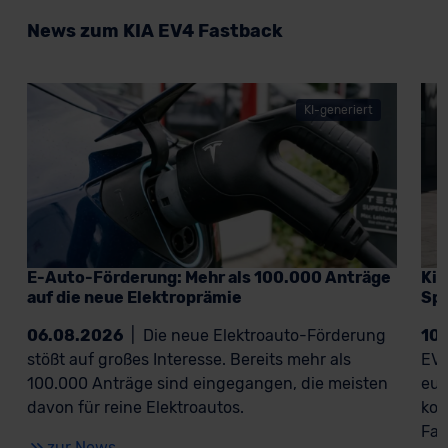
News zum KIA EV4 Fastback
KI-generiert
E-Auto-Förderung: Mehr als 100.000 Anträge
Kia
auf die neue Elektroprämie
Spo
06.08.2026
|
Die neue Elektroauto-Förderung
10
stößt auf großes Interesse. Bereits mehr als
EV4
100.000 Anträge sind eingegangen, die meisten
eur
davon für reine Elektroautos.
kom
Fah
zur News