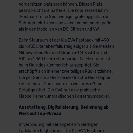
Vordersitzen platzieren können. Diesen Platz
beansprucht die Batterie. Die Kopffreiheit ist im
“Fastback” eine Spur weniger großzügig als in der
Schrägheck-Limousine – aber immer noch größer
als in den Modellen von DS, Citroen und VW.
Beim Stauraum ist der Kia EV4 Fastback mit 490
bis 1.435 Liter ebenfalls freigiebiger als die meisten
Mitbewerber. Nur der Citroen e-C4 X ist ihm mit
510 bis 1.360 Litern ebenbürtig. Die Flexibilität ist
beim Kia indes kümmerlich ausgeprägt. Sie
erschöpft sich in einer zweiteiligen Rücksitzlehne.
Die per Sensor aktivierte elektrische Heckklappe
kostet extra. Damit wäre ein weiteres offenes
Detail gelüftet. Der EV4 hat eine praktische
Klappe, keinen unpraktischen Kofferraumdeckel.
Ausstattung, Digitalisierung, Bedienung ab
Werk auf Top-Niveau
In Verbindung mit der angenehm niedrigen
Ladekante folgt daraus: Der Kia EV4 Fastback