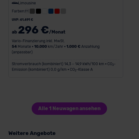
Limousine
Farben:
UVP: 41.491 €
296 €
ab
/Monat
Vario-Finanzierung inkl. MwSt.
54
Monate •
10.000
km/Jahr •
1.000 €
Anzahlung
(anpassbar)
Stromverbrauch (kombiniert) 14,3 – 14,9 kWh/100 km • CO
-
2
Emission (kombiniert) 0,0 g/km • CO
-Klasse A
2
Alle 1 Neuwagen ansehen
Weitere Angebote