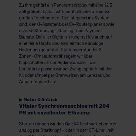
Zu ihm gehört ein Panoramadisplay mit eine 12,3
Zoll großen Digitalinstrument und einem ebenso
großen Touchscreen. Tief integriert ins System
sind: der KI-Assistent, der EV-Routenplaner sowie
diverse Streaming-, Gaming- und Payment-
Dienste. Bei aller Digitalisierung hat Kia auch auf
eine feine Haptik und eine einfache analoge
Bedienung geachtet. Die Temperatur der 2-
Zonen-Klimaautomatik regeln wir über
Kippschalter an der Bedienkonsole – die
Lautstärke passen wir per Zwiegespräch mit der
KI; oder simpel per Drehwalzen am Lenkrad und
Armaturenbrett an.
▶ Motor & Antrieb
Vitaler Synchronmaschine mit 204
PS mit exzellenter Effizienz
Starten können wir den Kia EV4 Fastback ebenfalls
analog per Startknopf – oder, in der “GT-Line”, mit