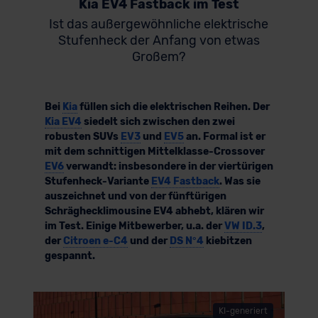
Kia EV4 Fastback im Test
Ist das außergewöhnliche elektrische
Stufenheck der Anfang von etwas
Großem?
Bei
Kia
füllen sich die elektrischen Reihen. Der
Kia EV4
siedelt sich zwischen den zwei
robusten SUVs
EV3
und
EV5
an. Formal ist er
mit dem schnittigen Mittelklasse-Crossover
EV6
verwandt: insbesondere in der viertürigen
Stufenheck-Variante
EV4 Fastback
. Was sie
auszeichnet und von der fünftürigen
Schräghecklimousine EV4 abhebt, klären wir
im Test. Einige Mitbewerber, u.a. der
VW ID.3
,
der
Citroen e-C4
und der
DS N°4
kiebitzen
gespannt.
KI-generiert