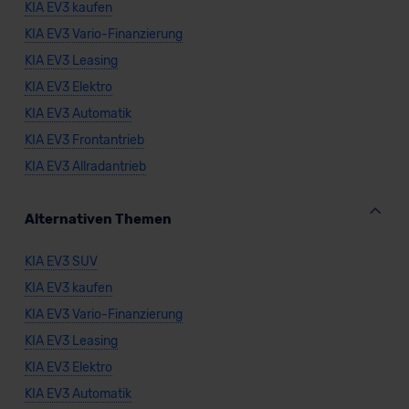
Datenschutzerklärung
|
Impressum
KIA EV3 kaufen
KIA EV3 Vario-Finanzierung
KIA EV3 Leasing
KIA EV3 Elektro
KIA EV3 Automatik
KIA EV3 Frontantrieb
KIA EV3 Allradantrieb
Alternativen Themen
KIA EV3 SUV
KIA EV3 kaufen
KIA EV3 Vario-Finanzierung
KIA EV3 Leasing
KIA EV3 Elektro
KIA EV3 Automatik