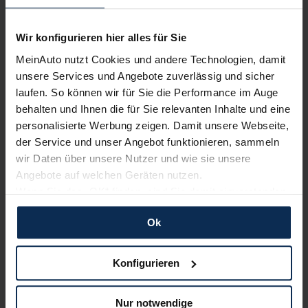
Nur deutsche Neuwagen,
keine EU-Reimporte
Wir konfigurieren hier alles für Sie
MeinAuto nutzt Cookies und andere Technologien, damit
unsere Services und Angebote zuverlässig und sicher
laufen. So können wir für Sie die Performance im Auge
behalten und Ihnen die für Sie relevanten Inhalte und eine
Alle Zahlungsarten:
Barkauf, Finanzierung, Leasing
personalisierte Werbung zeigen. Damit unsere Webseite,
der Service und unser Angebot funktionieren, sammeln
wir Daten über unsere Nutzer und wie sie unsere
Angebote auf welchen Geräten nutzen.
Keine Kosten:
Unser Service ist für dich 100%
Wenn Sie das „OK“ finden, sind Sie damit einverstanden
kostenfrei
und erlauben uns Cookies für unseren Service zu
Ok
verwenden und diese Daten an Dritte weiterzugeben,
etwa an unsere Marketingpartner. Falls Sie dem nicht
zustimmen möchten, beschränken wir uns auf die
Konfigurieren
Wir sind stolz auf eine hohe
wesentlichen Cookies. Leider können wir unsere Inhalte
Kundenzufriedenheit!
dann nicht auf Sie zuschneiden und Sie somit nicht
Nur notwendige
perfekt auf dem Weg zu Ihrem Neuwagen unterstützen.