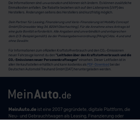
Die Informationen sind
unverbindlich
und können sich ändern. Es können zusätzliche
Einmalkosten anfallen. Die Rabatte beziehen sich auf den Listenpreis (UVP) des
Herstellers. Änderungen seitens des Herstellers sind kurzfristig möglich.
Dein Partner für Leasing, Finanzierung und Vario-Finanzierung ist Mobility Concept
GmbH (Grünwalder Weg 34, 82041 Oberhaching). Für die Annahme eines Antrags ist
eine gute Bonität erforderlich. Alle Angaben sind unverbindlich und entsprechen
dem 2/3-Beispiel gemäß § 6a der Preisangabenverordnung (PAngV) Abs. 4 und sind
ohne Gewähr.
Für Informationen zum offiziellen Kraftstoffverbrauch und den CO₂-Emissionen
neuer Fahrzeuge kannst du den
"Leitfaden über den Kraftstoffverbrauch und die
CO₂-Emissionen neuer Personenkraftwagen"
einsehen. Dieser Leitfaden ist in
allen Verkaufsstellen erhältlich und kann kostenlos als
PDF-Download
bei der
Deutschen Automobil Treuhand GmbH (DAT) heruntergeladen werden.
MeinAuto.de
ist eine 2007 gegründete, digitale Plattform, die
Neu- und Gebrauchtwagen als Leasing, Finanzierung oder
zum Kauf anbietet, transparent vergleichbar macht und
markenunabhängig berät.