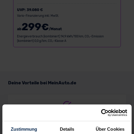
UVP:
39.080 €
Vario-Finanzierung inkl. MwSt.
299
€
ab
/Monat
Energieverbrauch (kombiniert) 14,9 kWh/100 km, CO₂-Emission
(kombiniert) 0,0 g/km, CO₂-Klasse A
Deine Vorteile bei MeinAuto.de
Volle Herstellergarantie
vom Vertragshändler vor Ort
Zustimmung
Details
Über Cookies