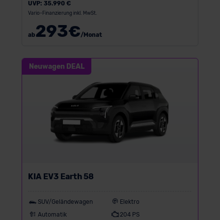
UVP:
35.990 €
Vario-Finanzierung inkl. MwSt.
293
€
ab
/Monat
Neuwagen DEAL
KIA EV3 Earth 58
SUV/Geländewagen
Elektro
Automatik
204 PS