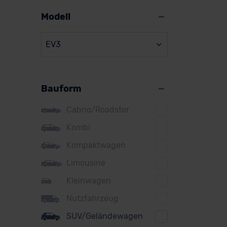
Alpine
Modell
Audi
EV3
BMW
BYD
Bauform
Citroen
Cupra
Cabrio/Roadster
DS
Kombi
Kompaktwagen
Dacia
Limousine
Fiat
Kleinwagen
Ford
Nutzfahrzeug
Honda
SUV/Geländewagen
Hyundai