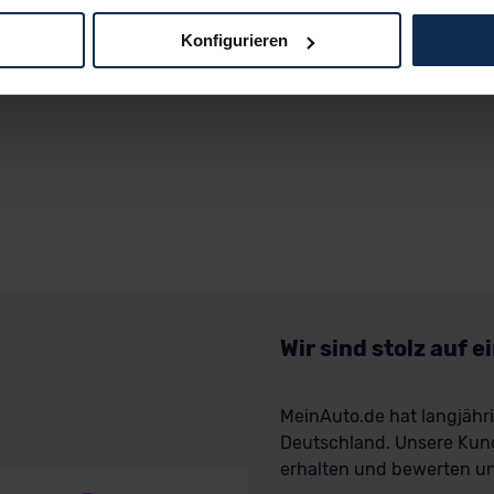
Konfigurieren
logien und Cookies gilt – soweit keine detaillierteren Angaben e
ger außerhalb der EU zu übermitteln oder dort verarbeiten zu la
rhalb der EU erfolgt, erfolgt dies ausschließlich auf der Grundl
 der EU-Kommission (Art. 45 Abs. 1 DSGVO), von Standarddate
n Sie hierzu Ihre Einwilligung freiwillig erteilen. Nähere Infor
 Sie über den Kontakt zu unserem Datenschutzbeauftragten un
pressum
Wir sind stolz auf 
MeinAuto.de hat langjäh
Deutschland. Unsere Kun
erhalten und bewerten uns