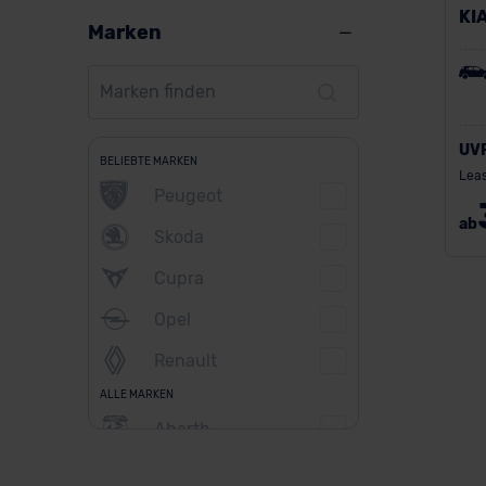
KI
Marken
UV
BELIEBTE MARKEN
Leas
Peugeot
ab
Skoda
Cupra
Opel
Renault
ALLE MARKEN
Abarth
Alfa Romeo