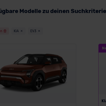
ügbare Modelle zu deinen Suchkriteri
en
KIA
EV3
N
KI