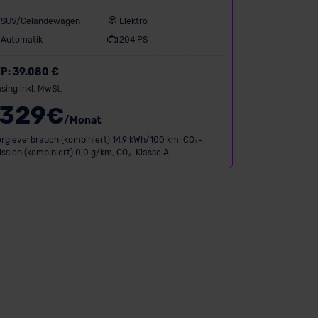
SUV/Geländewagen
Elektro
Automatik
204 PS
P:
39.080 €
sing inkl. MwSt.
329
€
/Monat
rgieverbrauch (kombiniert) 14,9 kWh/100 km, CO₂-
ssion (kombiniert) 0,0 g/km, CO₂-Klasse A