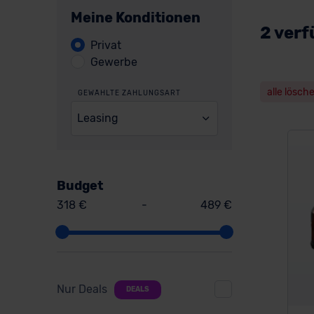
Meine Konditionen
2 verf
Privat
Gewerbe
alle lösch
GEWÄHLTE ZAHLUNGSART
Leasing
Budget
318 €
-
489 €
Nur Deals
DEALS