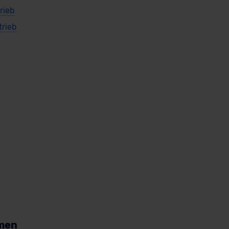
rieb
trieb
men