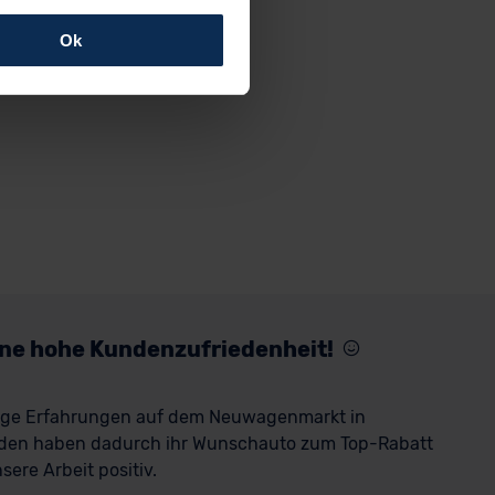
Ok
rfolgen: Wir beabsichtigen
ssen. Soweit eine
age eines
nschutzklauseln (Art. 46
mationen zu den bestehenden
ter datenschutz@meinauto.de
eine hohe Kundenzufriedenheit!
rige Erfahrungen auf dem Neuwagenmarkt in
den haben dadurch ihr Wunschauto zum Top-Rabatt
ere Arbeit positiv.