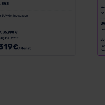
A EV3
SUV/Geländewagen
UV
Lea
P:
35.990 €
ing inkl. MwSt.
ab
319
€
Ene
/Monat
Emi