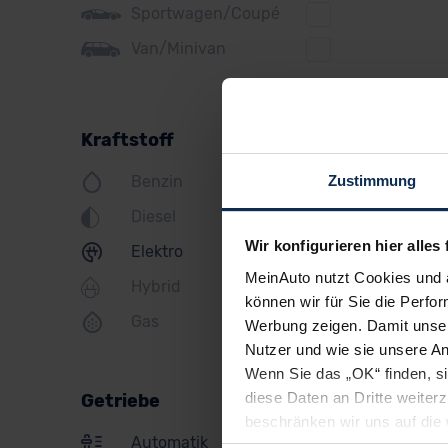
Sportwagen/Coupé
Jeep
Van/Minivan
KIA
Land Rover
Kraftstoff
Lexus
Zustimmung
Benzin
MINI
Diesel
Mazda
Wir konfigurieren hier alles 
Elektro
Mercedes
MeinAuto nutzt Cookies und 
Hybrid
Mitsubishi
können wir für Sie die Perfor
Gas
Werbung zeigen. Damit unser
Nissan
Nutzer und wie sie unsere A
Opel
Wenn Sie das „OK“ finden, s
diese Daten an Dritte weite
Getriebe
Peugeot
beschränken wir uns auf die 
Automatik
Sie somit nicht perfekt auf