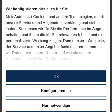
Wir konfigurieren hier alles für Sie
KIA
BMW
MeinAuto nutzt Cookies und andere Technologien, damit
unsere Services und Angebote zuverlässig und sicher
laufen. So können wir für Sie die Performance im Auge
behalten und Ihnen die für Sie relevanten Inhalte und eine
personalisierte Werbung zeigen. Damit unsere Webseite,
der Service und unser Angebot funktionieren, sammeln
wir Daten über unsere Nutzer und wie sie unsere
Angebote auf welchen Geräten nutzen.
Wenn Sie das „OK“ finden, sind Sie damit einverstanden
Nissan
Hyundai
und erlauben uns Cookies für unseren Service zu
Ok
verwenden und diese Daten an Dritte weiterzugeben,
etwa an unsere Marketingpartner. Falls Sie dem nicht
zustimmen möchten, beschränken wir uns auf die
Konfigurieren
wesentlichen Cookies. Leider können wir unsere Inhalte
dann nicht auf Sie zuschneiden und Sie somit nicht
Nur notwendige
perfekt auf dem Weg zu Ihrem Neuwagen unterstützen.