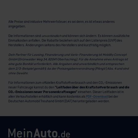
Alle Preise sind inklusive Mehrwertsteuer, es sei denn, es ist etwas anderes
angegeben.
Die Informationen sind
unverbindlich
und können sich ändern. Es können zusätzliche
Einmalkosten anfallen. Die Rabatte beziehen sich auf den Listenpreis (UVP) des
Herstellers. Änderungen seitens des Herstellers sind kurzfristig möglich.
Dein Partner für Leasing, Finanzierung und Vario-Finanzierung ist Mobility Concept
GmbH (Grünwalder Weg 34, 82041 Oberhaching). Für die Annahme eines Antrags ist
eine gute Bonität erforderlich. Alle Angaben sind unverbindlich und entsprechen
dem 2/3-Beispiel gemäß § 6a der Preisangabenverordnung (PAngV) Abs. 4 und sind
ohne Gewähr.
Für Informationen zum offiziellen Kraftstoffverbrauch und den CO₂-Emissionen
neuer Fahrzeuge kannst du den
"Leitfaden über den Kraftstoffverbrauch und die
CO₂-Emissionen neuer Personenkraftwagen"
einsehen. Dieser Leitfaden ist in
allen Verkaufsstellen erhältlich und kann kostenlos als
PDF-Download
bei der
Deutschen Automobil Treuhand GmbH (DAT) heruntergeladen werden.