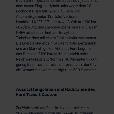
Noch um einiges sparsamer ist das LCV jedoch mit
dem neuen Plug-in-Hybrid unterwegs: dem 1,0l
Ecoboost PHEV mit 126 PS, 355 Nm und
Automatikgetriebe (Kraftstoffverbrauch
kombiniert NEFZ: 2,7 Liter bzw. 18 kWh auf 100 km,
60 g/km CO2 und Energieeffizienzklasse A+). Beim
PHEV arbeitet ein Einliter-Dreizylinder-
Turbobenziner mit einem Elektromotor zusammen.
Die Energie steuert ein 54 Liter großer Benzintank
und ein 13,6 kWh großer Akku bei. Ford begrenzt
das Tempo auf 120 km/h; die rein elektrische
Reichweite liegt laut Norm bei 40 Kilometern – gut
genug für emissionsfreie Liefereinsätze in der City;
die Gesamtreichweite beträgt rund 500 Kilometer.
Ausstattungslinien und Radstände des
Ford Transit Custom
Zur Wahl steht der Plug-in-Hybrid – seit Mitte
2020 – allerdings nur für die Lkw-Ausführungen