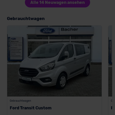
Alle 14 Neuwagen ansehen
Gebrauchtwagen
Gebrauchtwagen
Ge
Ford Transit Custom
F