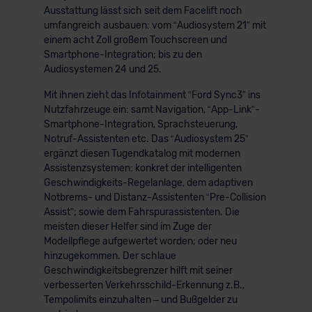
Ausstattung lässt sich seit dem Facelift noch
umfangreich ausbauen: vom “Audiosystem 21” mit
einem acht Zoll großem Touchscreen und
Smartphone-Integration; bis zu den
Audiosystemen 24 und 25.
Mit ihnen zieht das Infotainment “Ford Sync3” ins
Nutzfahrzeuge ein: samt Navigation, “App-Link”-
Smartphone-Integration, Sprachsteuerung,
Notruf-Assistenten etc. Das “Audiosystem 25”
ergänzt diesen Tugendkatalog mit modernen
Assistenzsystemen: konkret der intelligenten
Geschwindigkeits-Regelanlage, dem adaptiven
Notbrems- und Distanz-Assistenten “Pre-Collision
Assist”; sowie dem Fahrspurassistenten. Die
meisten dieser Helfer sind im Zuge der
Modellpflege aufgewertet worden; oder neu
hinzugekommen. Der schlaue
Geschwindigkeitsbegrenzer hilft mit seiner
verbesserten Verkehrsschild-Erkennung z.B.,
Tempolimits einzuhalten – und Bußgelder zu