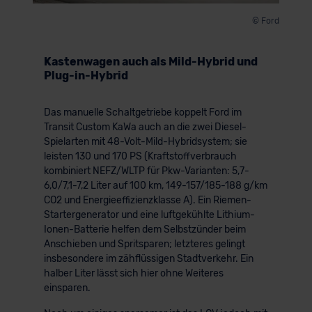
© Ford
Kastenwagen auch als Mild-Hybrid und
Plug-in-Hybrid
Das manuelle Schaltgetriebe koppelt Ford im
Transit Custom KaWa auch an die zwei Diesel-
Spielarten mit 48-Volt-Mild-Hybridsystem; sie
leisten 130 und 170 PS (Kraftstoffverbrauch
kombiniert NEFZ/WLTP für Pkw-Varianten: 5,7-
6,0/7,1-7,2 Liter auf 100 km, 149-157/185-188 g/km
CO2 und Energieeffizienzklasse A). Ein Riemen-
Startergenerator und eine luftgekühlte Lithium-
Ionen-Batterie helfen dem Selbstzünder beim
Anschieben und Spritsparen; letzteres gelingt
insbesondere im zähflüssigen Stadtverkehr. Ein
halber Liter lässt sich hier ohne Weiteres
einsparen.