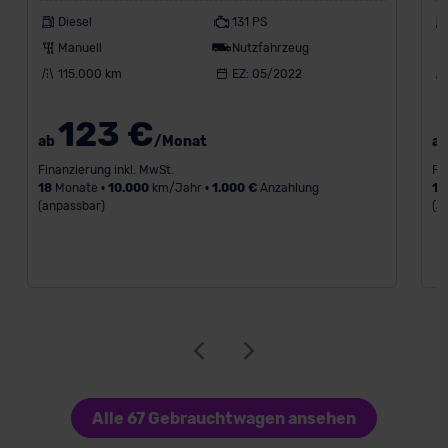
Diesel
131 PS
Manuell
Nutzfahrzeug
115.000 km
EZ: 05/2022
123 €
ab
/Monat
a
Finanzierung inkl. MwSt.
Fi
18
Monate •
10.000
km/Jahr •
1.000 €
Anzahlung
18
(anpassbar)
(a
Alle 67 Gebrauchtwagen ansehen