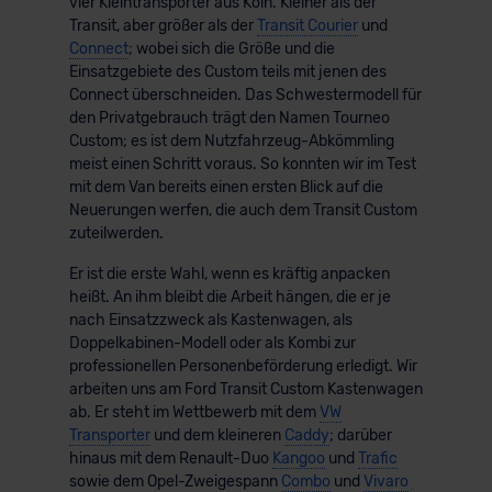
vier Kleintransporter aus Köln. Kleiner als der
Transit, aber größer als der
Transit Courier
und
Connect
; wobei sich die Größe und die
Einsatzgebiete des Custom teils mit jenen des
Connect überschneiden. Das Schwestermodell für
den Privatgebrauch trägt den Namen Tourneo
Custom; es ist dem Nutzfahrzeug-Abkömmling
meist einen Schritt voraus. So konnten wir im Test
mit dem Van bereits einen ersten Blick auf die
Neuerungen werfen, die auch dem Transit Custom
zuteilwerden.
Er ist die erste Wahl, wenn es kräftig anpacken
heißt. An ihm bleibt die Arbeit hängen, die er je
nach Einsatzzweck als Kastenwagen, als
Doppelkabinen-Modell oder als Kombi zur
professionellen Personenbeförderung erledigt. Wir
arbeiten uns am Ford Transit Custom Kastenwagen
ab. Er steht im Wettbewerb mit dem
VW
Transporter
und dem kleineren
Caddy
; darüber
hinaus mit dem Renault-Duo
Kangoo
und
Trafic
sowie dem Opel-Zweigespann
Combo
und
Vivaro