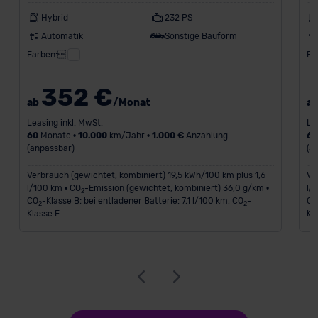
Hybrid
232 PS
Automatik
Sonstige Bauform
Farben:
Fa
352 €
ab
/Monat
a
Leasing inkl. MwSt.
Le
60
Monate •
10.000
km/Jahr •
1.000 €
Anzahlung
6
(anpassbar)
(a
Verbrauch (gewichtet, kombiniert) 19,5 kWh/100 km plus 1,6
Ve
l/100 km • CO
-Emission (gewichtet, kombiniert) 36,0 g/km •
l/
2
CO
-Klasse B; bei entladener Batterie: 7,1 l/100 km, CO
-
C
2
2
Klasse F
Kl