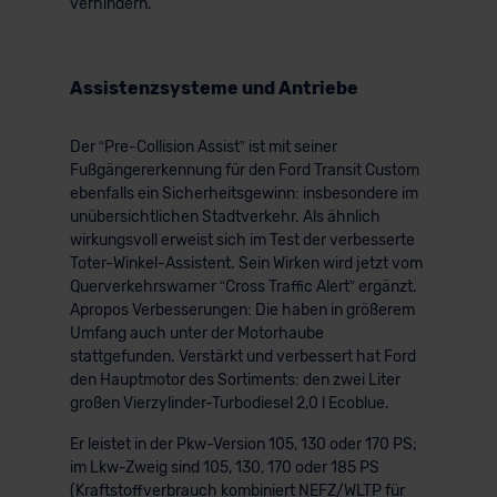
verhindern.
Assistenzsysteme und Antriebe
Der “Pre-Collision Assist” ist mit seiner
Fußgängererkennung für den Ford Transit Custom
ebenfalls ein Sicherheitsgewinn: insbesondere im
unübersichtlichen Stadtverkehr. Als ähnlich
wirkungsvoll erweist sich im Test der verbesserte
Toter-Winkel-Assistent. Sein Wirken wird jetzt vom
Querverkehrswarner “Cross Traffic Alert” ergänzt.
Apropos Verbesserungen: Die haben in größerem
Umfang auch unter der Motorhaube
stattgefunden. Verstärkt und verbessert hat Ford
den Hauptmotor des Sortiments: den zwei Liter
großen Vierzylinder-Turbodiesel 2,0 l Ecoblue.
Er leistet in der Pkw-Version 105, 130 oder 170 PS;
im Lkw-Zweig sind 105, 130, 170 oder 185 PS
(Kraftstoffverbrauch kombiniert NEFZ/WLTP für