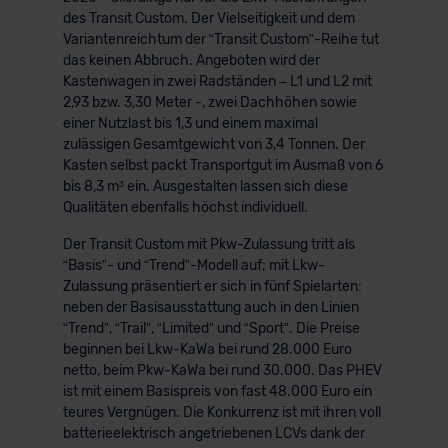
des Transit Custom. Der Vielseitigkeit und dem
Variantenreichtum der “Transit Custom”-Reihe tut
das keinen Abbruch. Angeboten wird der
Kastenwagen in zwei Radständen – L1 und L2 mit
2,93 bzw. 3,30 Meter -, zwei Dachhöhen sowie
einer Nutzlast bis 1,3 und einem maximal
zulässigen Gesamtgewicht von 3,4 Tonnen. Der
Kasten selbst packt Transportgut im Ausmaß von 6
bis 8,3 m³ ein. Ausgestalten lassen sich diese
Qualitäten ebenfalls höchst individuell.
Der Transit Custom mit Pkw-Zulassung tritt als
“Basis”- und “Trend”-Modell auf; mit Lkw-
Zulassung präsentiert er sich in fünf Spielarten:
neben der Basisausstattung auch in den Linien
“Trend”, “Trail”, “Limited” und “Sport”. Die Preise
beginnen bei Lkw-KaWa bei rund 28.000 Euro
netto, beim Pkw-KaWa bei rund 30.000. Das PHEV
ist mit einem Basispreis von fast 48.000 Euro ein
teures Vergnügen. Die Konkurrenz ist mit ihren voll
batterieelektrisch angetriebenen LCVs dank der