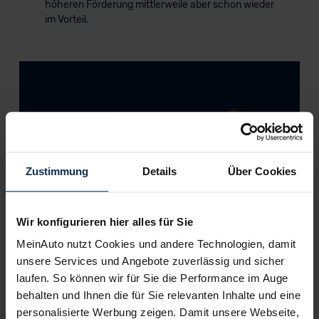
höheren Förderung mittlerweile aber schon wieder
im Vorteil.
Zustimmung
Details
Über Cookies
Wir konfigurieren hier alles für Sie
Meine Meinung zu diesem Modell:
MeinAuto nutzt Cookies und andere Technologien, damit
unsere Services und Angebote zuverlässig und sicher
Bis alle Neuerungen der 2018er-Modellpflege des
laufen. So können wir für Sie die Performance im Auge
Transit Custom Kastenwagen zugänglich waren,
behalten und Ihnen die für Sie relevanten Inhalte und eine
hat es aufgrund der Corona-Pandemie gedauert.
personalisierte Werbung zeigen. Damit unsere Webseite,
Der Aufwertung der Fahrerkabine noch der