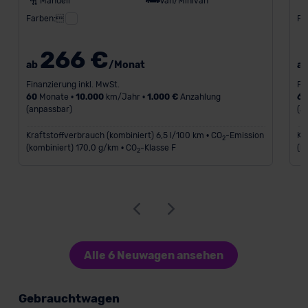
Manuell
Van/Minivan
der EU erfolgt, erfolgt dies ausschließlich auf der
Farben:
Fa
Grundlage eines Angemessenheitsbeschlusses der EU-
Kommission (Art. 45 Abs. 1 DSGVO), von
266 €
Standarddatenschutzklauseln (Art. 46 Abs. 2 lit. c
ab
/Monat
a
DSGVO) oder wenn Sie hierzu Ihre Einwilligung freiwillig
Finanzierung inkl. MwSt.
Fi
erteilen. Nähere Informationen zu den bestehenden
60
Monate •
10.000
km/Jahr •
1.000 €
Anzahlung
6
(anpassbar)
(a
Datenschutzklauseln können Sie über den Kontakt zu
unserem Datenschutzbeauftragten unter
Kraftstoffverbrauch (kombiniert) 6,5 l/100 km • CO
-Emission
Kr
2
datenschutz@meinauto.de anfordern.
(kombiniert) 170,0 g/km • CO
-Klasse F
(k
2
Datenschutzerklärung
|
Impressum
Alle 6 Neuwagen ansehen
Gebrauchtwagen