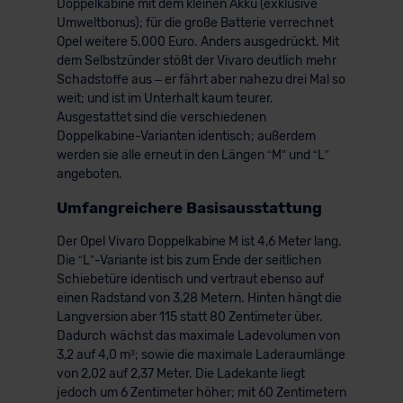
Doppelkabine mit dem kleinen Akku (exklusive
Umweltbonus); für die große Batterie verrechnet
Opel weitere 5.000 Euro. Anders ausgedrückt. Mit
dem Selbstzünder stößt der Vivaro deutlich mehr
Schadstoffe aus – er fährt aber nahezu drei Mal so
weit; und ist im Unterhalt kaum teurer.
Ausgestattet sind die verschiedenen
Doppelkabine-Varianten identisch; außerdem
werden sie alle erneut in den Längen “M” und “L”
angeboten.
Umfangreichere Basisausstattung
Der Opel Vivaro Doppelkabine M ist 4,6 Meter lang.
Die “L”-Variante ist bis zum Ende der seitlichen
Schiebetüre identisch und vertraut ebenso auf
einen Radstand von 3,28 Metern. Hinten hängt die
Langversion aber 115 statt 80 Zentimeter über.
Dadurch wächst das maximale Ladevolumen von
3,2 auf 4,0 m³; sowie die maximale Laderaumlänge
von 2,02 auf 2,37 Meter. Die Ladekante liegt
jedoch um 6 Zentimeter höher; mit 60 Zentimetern