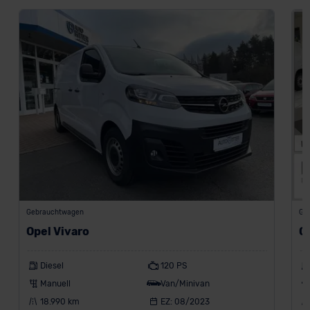
Gebrauchtwagen
Ge
Opel Vivaro
O
Diesel
120 PS
Manuell
Van/Minivan
18.990 km
EZ: 08/2023