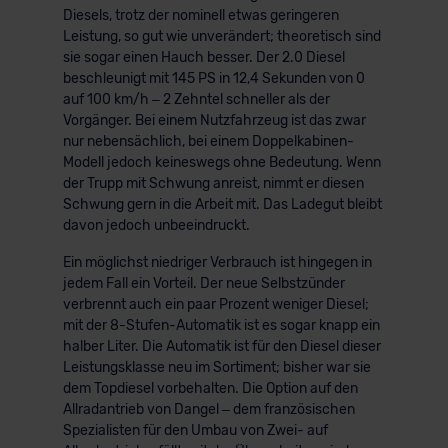
Diesels, trotz der nominell etwas geringeren
Leistung, so gut wie unverändert; theoretisch sind
sie sogar einen Hauch besser. Der 2.0 Diesel
beschleunigt mit 145 PS in 12,4 Sekunden von 0
auf 100 km/h – 2 Zehntel schneller als der
Vorgänger. Bei einem Nutzfahrzeug ist das zwar
nur nebensächlich, bei einem Doppelkabinen-
Modell jedoch keineswegs ohne Bedeutung. Wenn
der Trupp mit Schwung anreist, nimmt er diesen
Schwung gern in die Arbeit mit. Das Ladegut bleibt
davon jedoch unbeeindruckt.
Ein möglichst niedriger Verbrauch ist hingegen in
jedem Fall ein Vorteil. Der neue Selbstzünder
verbrennt auch ein paar Prozent weniger Diesel;
mit der 8-Stufen-Automatik ist es sogar knapp ein
halber Liter. Die Automatik ist für den Diesel dieser
Leistungsklasse neu im Sortiment; bisher war sie
dem Topdiesel vorbehalten. Die Option auf den
Allradantrieb von Dangel – dem französischen
Spezialisten für den Umbau von Zwei- auf