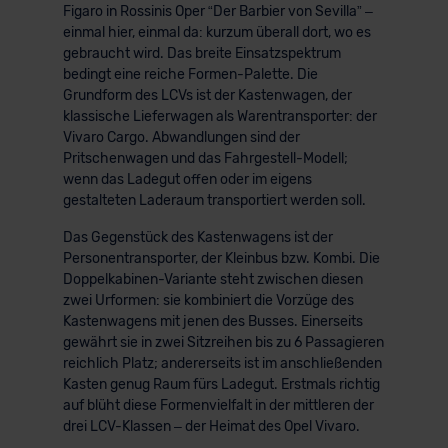
Figaro in Rossinis Oper “Der Barbier von Sevilla” –
einmal hier, einmal da: kurzum überall dort, wo es
gebraucht wird. Das breite Einsatzspektrum
bedingt eine reiche Formen-Palette. Die
Grundform des LCVs ist der Kastenwagen, der
klassische Lieferwagen als Warentransporter: der
Vivaro Cargo. Abwandlungen sind der
Pritschenwagen und das Fahrgestell-Modell;
wenn das Ladegut offen oder im eigens
gestalteten Laderaum transportiert werden soll.
Das Gegenstück des Kastenwagens ist der
Personentransporter, der Kleinbus bzw. Kombi. Die
Doppelkabinen-Variante steht zwischen diesen
zwei Urformen: sie kombiniert die Vorzüge des
Kastenwagens mit jenen des Busses. Einerseits
gewährt sie in zwei Sitzreihen bis zu 6 Passagieren
reichlich Platz; andererseits ist im anschließenden
Kasten genug Raum fürs Ladegut. Erstmals richtig
auf blüht diese Formenvielfalt in der mittleren der
drei LCV-Klassen – der Heimat des Opel Vivaro.