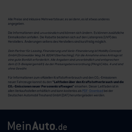
Alle Preise sind inklusive Mehrwertsteuer, es sei denn, es ist etwas anderes
angegeben.
Die Informationen sind
unverbindlich
und können sich ändern. Es können zusätzliche
Einmalkosten anfallen. Die Rabatte beziehen sich auf den Listenpreis (UVP) des
Herstellers. Änderungen seitens des Herstellers sind kurzfristig möglich.
Dein Partner für Leasing, Finanzierung und Vario-Finanzierung ist Mobility Concept
GmbH (Grünwalder Weg 34, 82041 Oberhaching). Für die Annahme eines Antrags ist
eine gute Bonität erforderlich. Alle Angaben sind unverbindlich und entsprechen
dem 2/3-Beispiel gemäß § 6a der Preisangabenverordnung (PAngV) Abs. 4 und sind
ohne Gewähr.
Für Informationen zum offiziellen Kraftstoffverbrauch und den CO₂-Emissionen
neuer Fahrzeuge kannst du den
"Leitfaden über den Kraftstoffverbrauch und die
CO₂-Emissionen neuer Personenkraftwagen"
einsehen. Dieser Leitfaden ist in
allen Verkaufsstellen erhältlich und kann kostenlos als
PDF-Download
bei der
Deutschen Automobil Treuhand GmbH (DAT) heruntergeladen werden.