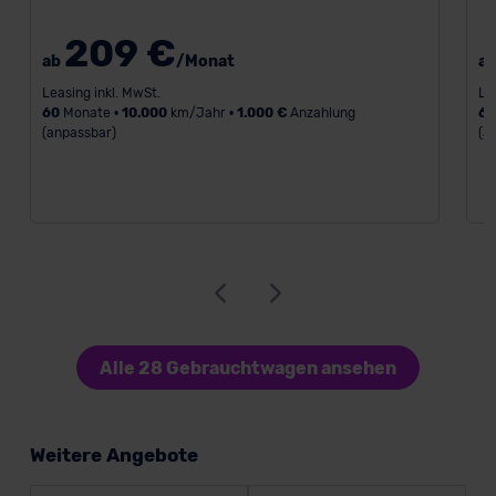
209 €
ab
/Monat
a
Leasing inkl. MwSt.
Le
60
Monate •
10.000
km/Jahr •
1.000 €
Anzahlung
6
(anpassbar)
(a
Alle 28 Gebrauchtwagen ansehen
Weitere Angebote