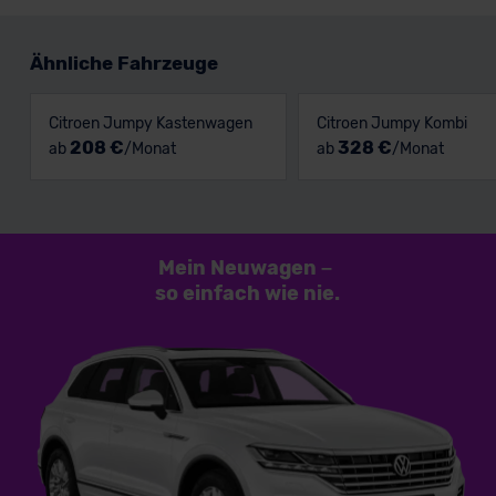
Ähnliche Fahrzeuge
Citroen Jumpy Kastenwagen
Citroen Jumpy Kombi
208 €
328 €
ab
/Monat
ab
/Monat
Mein Neuwagen
–
so einfach
wie nie.