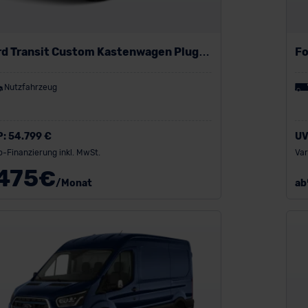
rd Transit Custom Kastenwagen Plug-
Fo
-Hybrid
Hy
Nutzfahrzeug
P:
54.799 €
UV
o-Finanzierung inkl. MwSt.
Var
475
€
/Monat
ab