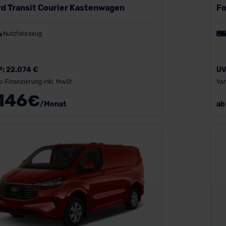
rd Transit Courier Kastenwagen
Fo
Nutzfahrzeug
P:
22.074 €
UV
o-Finanzierung inkl. MwSt.
Var
146
€
/Monat
ab