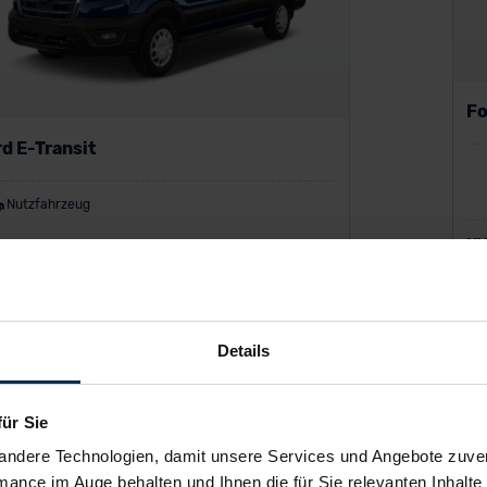
Fo
d E-Transit
Nutzfahrzeug
UV
Var
P:
65.438 €
o-Finanzierung inkl. MwSt.
ab
823
€
Details
/Monat
für Sie
andere Technologien, damit unsere Services und Angebote zuverl
mance im Auge behalten und Ihnen die für Sie relevanten Inhalte 