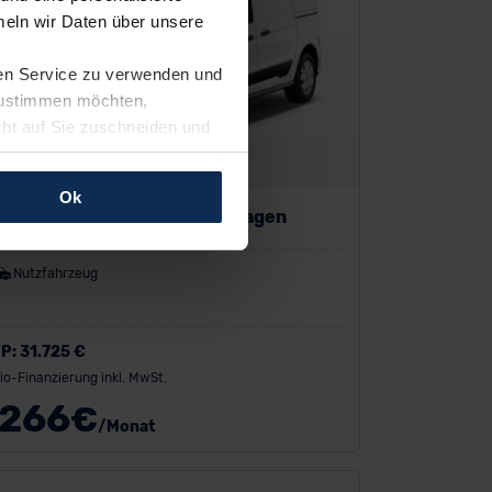
eln wir Daten über unsere
ren Service zu verwenden und
 zustimmen möchten,
cht auf Sie zuschneiden und
llungen jederzeit anpassen
Ok
rd Transit Connect Kastenwagen
rfolgen: Wir beabsichtigen
ssen. Soweit eine
Nutzfahrzeug
age eines
nschutzklauseln (Art. 46
mationen zu den bestehenden
P:
31.725 €
ter datenschutz@meinauto.de
io-Finanzierung inkl. MwSt.
266
€
/Monat