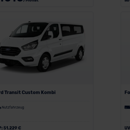
/Monat
ab
rd Transit Custom Kombi
Fo
Nutzfahrzeug
P:
51.229 €
UV