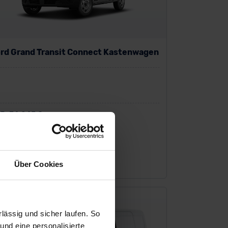
rd Grand Transit Connect Kastenwagen
P:
34.045 €
io-Finanzierung inkl. MwSt.
287
€
/Monat
Über Cookies
ässig und sicher laufen. So
und eine personalisierte