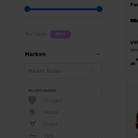
Fo
Nur Deals
DEALS
UV
Vari
Marken
ab
BELIEBTE MARKEN
Peugeot
Skoda
Cupra
Opel