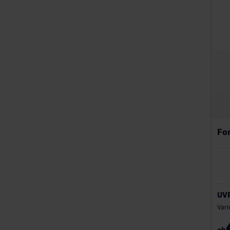
Volkswagen
Volvo
Fo
in
UV
Vari