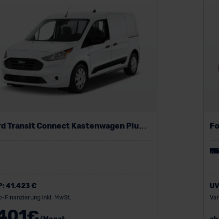
rd Transit Connect Kastenwagen Plug-
Fo
-Hybrid
P:
41.423 €
UV
o-Finanzierung inkl. MwSt.
Var
401
€