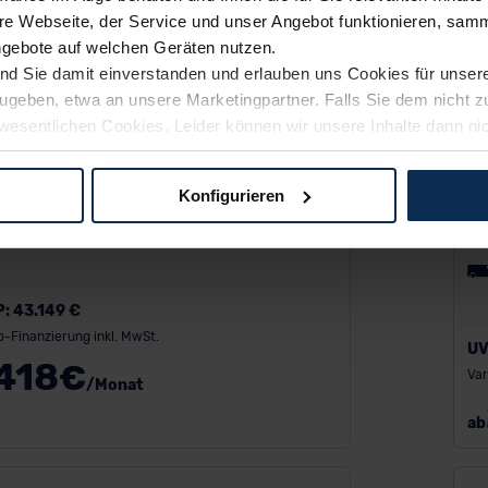
e Webseite, der Service und unser Angebot funktionieren, samm
ngebote auf welchen Geräten nutzen.
ind Sie damit einverstanden und erlauben uns Cookies für unse
rzugeben, etwa an unsere Marketingpartner. Falls Sie dem nicht
wesentlichen Cookies. Leider können wir unsere Inhalte dann ni
 dem Weg zu Ihrem Neuwagen unterstützen. Sie können die Einste
rd Grand Transit Connect Kastenwagen
Konfigurieren
ug-in-Hybrid
Fo
logien und Cookies gilt – soweit keine detaillierteren Angaben e
ger außerhalb der EU zu übermitteln oder dort verarbeiten zu la
rhalb der EU erfolgt, erfolgt dies ausschließlich auf der Grundl
 der EU-Kommission (Art. 45 Abs. 1 DSGVO), von Standarddate
P:
43.149 €
n Sie hierzu Ihre Einwilligung freiwillig erteilen. Nähere Infor
o-Finanzierung inkl. MwSt.
UV
 Sie über den Kontakt zu unserem Datenschutzbeauftragten un
418
€
Var
/Monat
ab
pressum