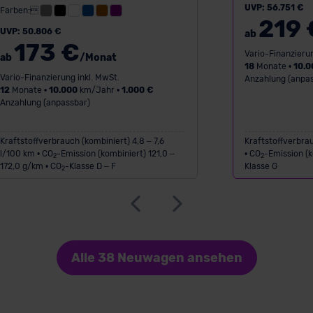
UVP: 56.751 €
Farben:
219 
UVP: 50.806 €
ab
173 €
Vario-Finanzierun
ab
/Monat
18
Monate •
10.0
Vario-Finanzierung inkl. MwSt.
Anzahlung (anpas
12
Monate •
10.000
km/Jahr •
1.000 €
Anzahlung (anpassbar)
Kraftstoffverbrauch (kombiniert) 4,8 – 7,6
Kraftstoffverbrau
l/100 km • CO
-Emission (kombiniert) 121,0 –
• CO
-Emission (k
2
2
172,0 g/km • CO
-Klasse D – F
Klasse G
2
Alle 38 Neuwagen ansehen