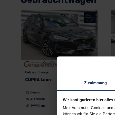
Gebrauchtwagen
CUPRA Leon
Zustimmung
Benzin
245 PS
Automatik
Kombi
Wir konfigurieren hier alles 
49.990 km
EZ: 06/2022
MeinAuto nutzt Cookies und 
können wir für Sie die Perfor