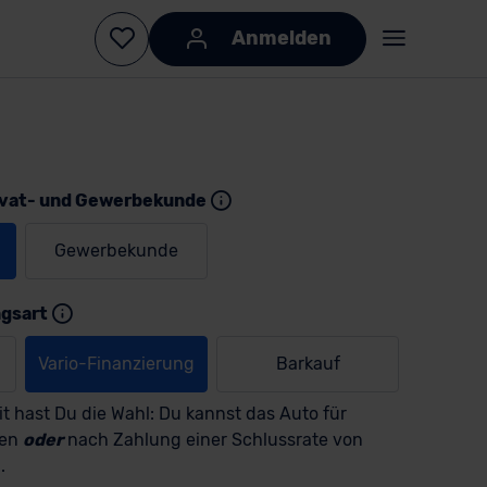
Anmelden
ivat- und Gewerbekunde
Gewerbekunde
ngsart
KI-generiert
KI-
generiert
Vario-Finanzierung
Barkauf
t hast Du die Wahl: Du kannst das Auto für
men
oder
nach Zahlung einer Schlussrate von
.