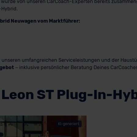
ung wurde von unseren CarCoach-Experten bereits zusammenges
-Hybrid.
ybrid Neuwagen vom Marktführer:
n, unseren umfangreichen Serviceleistungen und der Haust
ngebot
– inklusive persönlicher Beratung Deines CarCoaches.
Leon ST Plug-In-Hyb
KI-generiert