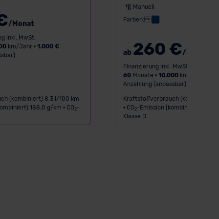
Manuell
Limous
€
Farben:
/Monat
g inkl. MwSt.
260 €
00
km/Jahr •
1.000 €
ab
/Monat
sbar)
Finanzierung inkl. MwSt.
60
Monate •
10.000
km/Jahr •
1.0
Anzahlung (anpassbar)
ch (kombiniert) 8,3 l/100 km
Kraftstoffverbrauch (kombiniert) 
ombiniert) 188,0 g/km • CO
-
• CO
-Emission (kombiniert) 131,0 
2
2
Klasse D