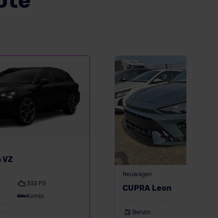
ote
 VZ
Neuwagen
333 PS
CUPRA Leon
Kombi
Benzin
150 PS