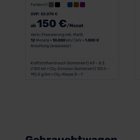
Farben:
UVP: 55.070 €
150 €
ab
/Monat
Vario-Finanzierung inkl. MwSt.
12
Monate •
10.000
km/Jahr •
1.000 €
Anzahlung (anpassbar)
Kraftstoffverbrauch (kombiniert) 4,9 – 8,3
l/100 km • CO
-Emission (kombiniert) 123,0 –
2
190,0 g/km • CO
-Klasse D – F
2
Gebrauchtwagen