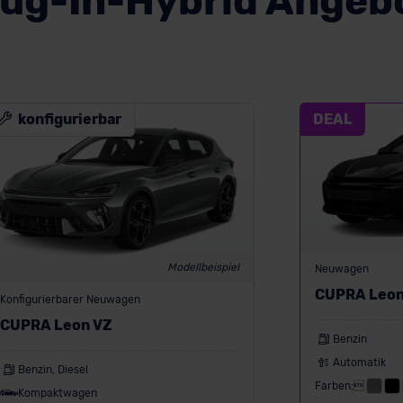
lug-In-Hybrid Angeb
konfigurierbar
DEAL
Modellbeispiel
Neuwagen
CUPRA Leon
Konfigurierbarer Neuwagen
CUPRA Leon VZ
Benzin
Automatik
Benzin, Diesel
Farben:
Kompaktwagen