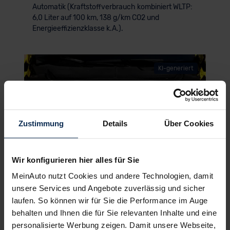
Automatik (Kraftstoffverbrauch kombiniert WLTP:
6,0 Liter auf 100 km, 138 g/km CO2 und
Energieeffizienzklasse k.A.).
KI-generiert
Zustimmung
Details
Über Cookies
Wir konfigurieren hier alles für Sie
MeinAuto nutzt Cookies und andere Technologien, damit
unsere Services und Angebote zuverlässig und sicher
© VW
laufen. So können wir für Sie die Performance im Auge
T-Cross vertraut voll auf sparsame
behalten und Ihnen die für Sie relevanten Inhalte und eine
Benziner – Fahrwerk & Geräuschdämung
personalisierte Werbung zeigen. Damit unsere Webseite,