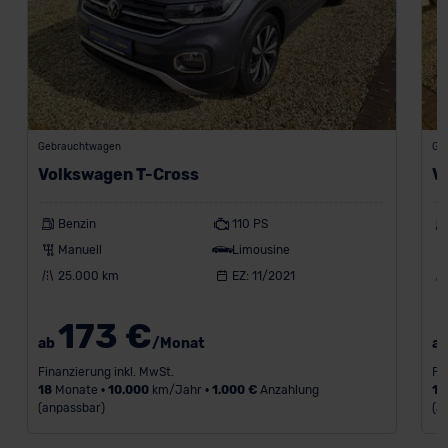
Gebrauchtwagen
Ge
Volkswagen T-Cross
V
Benzin
110 PS
Manuell
Limousine
25.000 km
EZ: 11/2021
173 €
ab
/Monat
a
Finanzierung inkl. MwSt.
Fi
18
Monate •
10.000
km/Jahr •
1.000 €
Anzahlung
18
(anpassbar)
(a