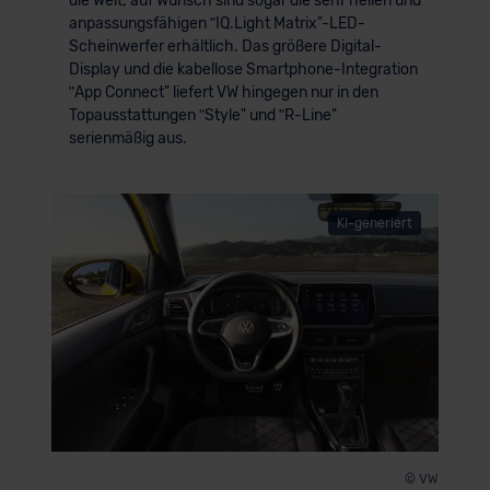
die Welt; auf Wunsch sind sogar die sehr hellen und
anpassungsfähigen ʺIQ.Light Matrix"-LED-
Scheinwerfer erhältlich. Das größere Digital-
Display und die kabellose Smartphone-Integration
ʺApp Connect" liefert VW hingegen nur in den
Topausstattungen ʺStyle" und ʺR-Line"
serienmäßig aus.
KI-generiert
© VW