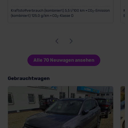
Kraftstoffverbrauch (kombiniert) 5,5 l/100 km • CO
-Emission
Kr
2
(kombiniert) 125,0 g/km • CO
-Klasse D
Em
2
Alle 70 Neuwagen ansehen
Gebrauchtwagen