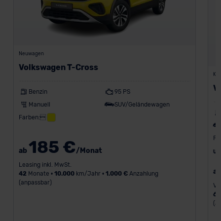
Neuwagen
Volkswagen T-Cross
Kon
V
Benzin
95 PS
Manuell
SUV/Geländewagen
Farben:
Fa
185 €
ab
/Monat
UV
Leasing inkl. MwSt.
a
42
Monate •
10.000
km/Jahr •
1.000 €
Anzahlung
(anpassbar)
Va
6
(a