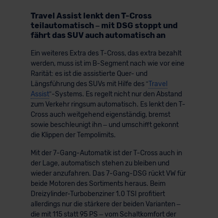
Travel Assist lenkt den T-Cross
teilautomatisch – mit DSG stoppt und
fährt das SUV auch automatisch an
Ein weiteres Extra des T-Cross, das extra bezahlt
werden, muss ist im B-Segment nach wie vor eine
Rarität: es ist die assistierte Quer- und
Längsführung des SUVs mit Hilfe des “
Travel
Assist
”-Systems. Es regelt nicht nur den Abstand
zum Verkehr ringsum automatisch. Es lenkt den T-
Cross auch weitgehend eigenständig, bremst
sowie beschleunigt ihn – und umschifft gekonnt
die Klippen der Tempolimits.
Mit der 7-Gang-Automatik ist der T-Cross auch in
der Lage, automatisch stehen zu bleiben und
wieder anzufahren. Das 7-Gang-DSG rückt VW für
beide Motoren des Sortiments heraus. Beim
Dreizylinder-Turbobenziner 1.0 TSI profitiert
allerdings nur die stärkere der beiden Varianten –
die mit 115 statt 95 PS – vom Schaltkomfort der