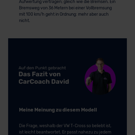
Aufwertung vertragen; gleich wie die Bremsen. Ein
der EU erfolgt, erfolgt dies ausschließlich auf der
Bremsweg von 36 Metern bei einer Vollbremsung
Grundlage eines Angemessenheitsbeschlusses der EU-
mit 100 km/h geht in Ordnung: mehr aber auch
nicht.
Kommission (Art. 45 Abs. 1 DSGVO), von
Standarddatenschutzklauseln (Art. 46 Abs. 2 lit. c
DSGVO) oder wenn Sie hierzu Ihre Einwilligung freiwillig
erteilen. Nähere Informationen zu den bestehenden
Datenschutzklauseln können Sie über den Kontakt zu
unserem Datenschutzbeauftragten unter
datenschutz@meinauto.de anfordern.
Datenschutzerklärung
|
Impressum
Meine Meinung zu diesem Modell
Die Frage, weshalb der VW T-Cross so beliebt ist,
ist leicht beantwortet. Er passt nahezu zu jedem