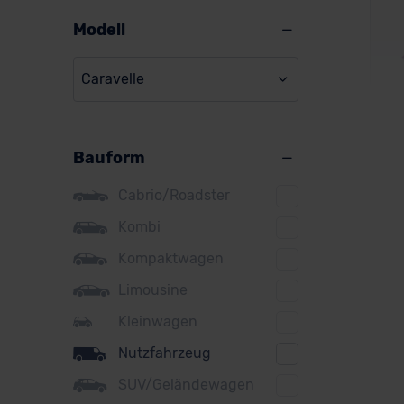
Alpine
Modell
Audi
Caravelle
BMW
BYD
VW
Bauform
Citroen
Cupra
Cabrio/Roadster
DS
Kombi
Ver
Kompaktwagen
Dacia
Limousine
Fiat
Kleinwagen
Ford
Nutzfahrzeug
Honda
SUV/Geländewagen
Hyundai