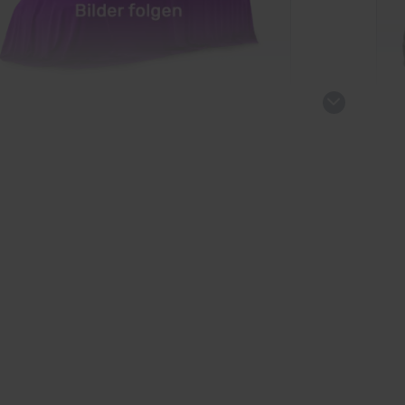
 e-Caravelle
VW
kauf startet in Kürze
Ve