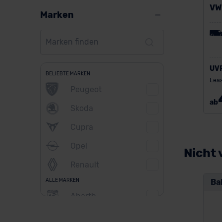
VW
Marken
UV
BELIEBTE MARKEN
Leas
Peugeot
ab
Skoda
Cupra
Opel
Nicht 
Renault
ALLE MARKEN
Ba
Abarth
Alfa Romeo