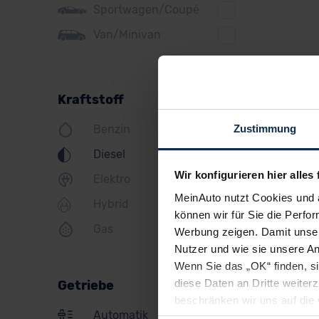
Sportwagen/Coupé
Jeep
Van/Minivan
KIA
Land Rover
Kraftstoff
Lexus
Zustimmung
Benzin
MINI
Diesel
Mazda
Wir konfigurieren hier alles 
Elektro
Mercedes
MeinAuto nutzt Cookies und 
Hybrid
Mitsubishi
können wir für Sie die Perfor
Gas
Werbung zeigen. Damit unser
Nissan
Nutzer und wie sie unsere A
Opel
Wenn Sie das „OK“ finden, s
diese Daten an Dritte weite
Getriebe
Peugeot
beschränken wir uns auf die 
Automatik
Sie somit nicht perfekt auf