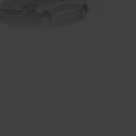
 Caravelle Plug-in-Hybrid
rkauf startet in Kürze