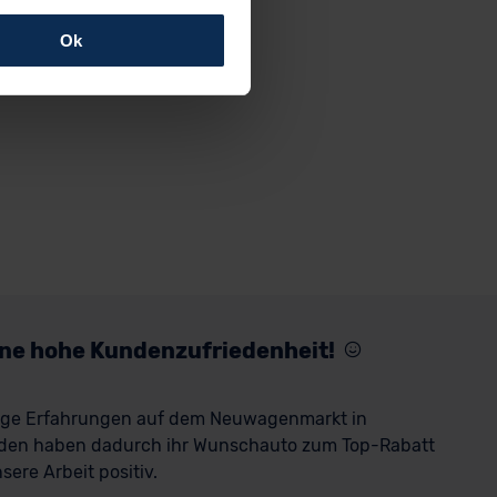
Ok
rfolgen: Wir beabsichtigen
ssen. Soweit eine
age eines
nschutzklauseln (Art. 46
mationen zu den bestehenden
ter datenschutz@meinauto.de
eine hohe Kundenzufriedenheit!
rige Erfahrungen auf dem Neuwagenmarkt in
den haben dadurch ihr Wunschauto zum Top-Rabatt
ere Arbeit positiv.