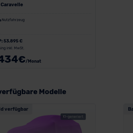
 Caravelle
Nutzfahrzeug
P:
53.895 €
ing inkl. MwSt.
434
€
/Monat
verfügbare Modelle
ld verfügbar
B
KI-generiert