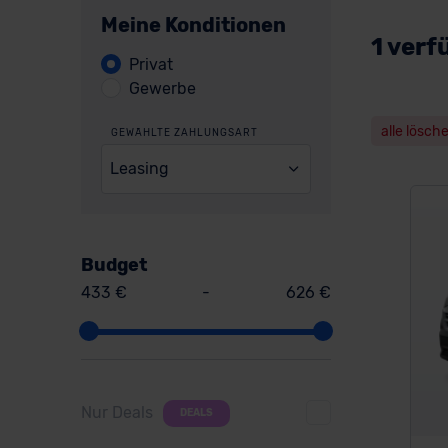
Meine Konditionen
1 verf
Privat
Gewerbe
alle lösch
GEWÄHLTE ZAHLUNGSART
Leasing
Budget
433 €
-
626 €
Nur Deals
DEALS