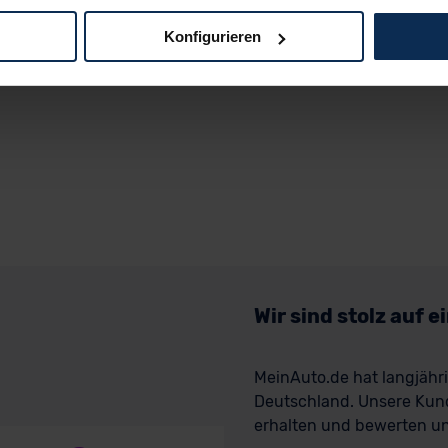
Konfigurieren
logien und Cookies gilt – soweit keine detaillierteren Angaben e
ger außerhalb der EU zu übermitteln oder dort verarbeiten zu la
rhalb der EU erfolgt, erfolgt dies ausschließlich auf der Grundl
 der EU-Kommission (Art. 45 Abs. 1 DSGVO), von Standarddate
n Sie hierzu Ihre Einwilligung freiwillig erteilen. Nähere Infor
 Sie über den Kontakt zu unserem Datenschutzbeauftragten un
pressum
Wir sind stolz auf 
MeinAuto.de hat langjäh
Deutschland. Unsere Kun
erhalten und bewerten uns