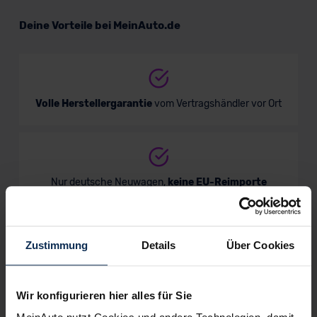
Deine Vorteile bei MeinAuto.de
Verkauf startet in Kürze
Volle Herstellergarantie
vom Vertragshändler vor Ort
Nur deutsche Neuwagen,
keine EU-Reimporte
Zustimmung
Details
Über Cookies
Alle Zahlungsarten:
Barkauf, Finanzierung, Leasing
Wir konfigurieren hier alles für Sie