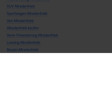
SUV Allradantrieb
Sportwagen Allradantrieb
Van Allradantrieb
Allradantrieb kaufen
Vario-Finanzierung Allradantrieb
Leasing Allradantrieb
Benzin Allradantrieb
Diesel Allradantrieb
Elektro Allradantrieb
Hybrid Allradantrieb
Automatik Allradantrieb
Manuell Allradantrieb
Weitere Themen