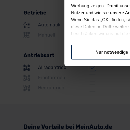
Opel
Werbung zeigen. Damit unser
Getriebe
Nutzer und wie sie unsere A
Peugeot
Wenn Sie das „OK“ finden, s
Automatik
Polestar
diese Daten an Dritte weite
beschränken wir uns auf die 
Manuell
Porsche
Sie somit nicht perfekt auf
oder widerrufen.
Renault
Nur notwendige
Antriebsart
Seat
Für alle beschriebenen Techno
Allradantrieb
nicht, diese Daten an Empfän
Skoda
Übermittlung in ein Land auße
Frontantrieb
Subaru
Angemessenheitsbeschlusses
Heckantrieb
Abs. 2 lit. c DSGVO) oder wen
Suzuki
Datenschutzklauseln können
anfordern.
Toyota
Volkswagen
Datenschutzerklärung
|
Im
Deine Vorteile bei MeinAuto.de
Volvo