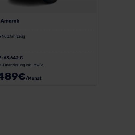
 Amarok
Nutzfahrzeug
P:
63.642 €
o-Finanzierung inkl. MwSt.
489
€
/Monat