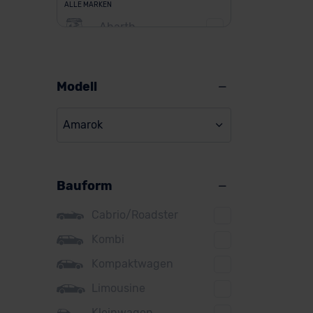
ALLE MARKEN
Abarth
Alfa Romeo
Alpine
Modell
Audi
Amarok
BMW
BYD
Bauform
Citroen
Cupra
Cabrio/Roadster
DS
Kombi
Kompaktwagen
Dacia
Limousine
Fiat
Kleinwagen