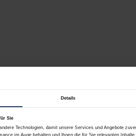
Details
für Sie
andere Technologien, damit unsere Services und Angebote zuverl
mance im Auge behalten und Ihnen die für Sie relevanten Inhalte 