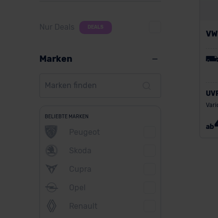
Nur Deals
DEALS
VW
Marken
UV
Vari
BELIEBTE MARKEN
ab
Peugeot
Skoda
Cupra
Opel
Renault