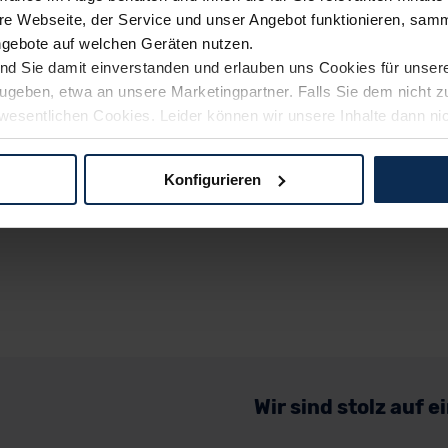
e Webseite, der Service und unser Angebot funktionieren, samm
ngebote auf welchen Geräten nutzen.
ind Sie damit einverstanden und erlauben uns Cookies für unse
rzugeben, etwa an unsere Marketingpartner. Falls Sie dem nicht
wesentlichen Cookies. Leider können wir unsere Inhalte dann ni
 dem Weg zu Ihrem Neuwagen unterstützen. Sie können die Einste
Konfigurieren
logien und Cookies gilt – soweit keine detaillierteren Angaben e
ger außerhalb der EU zu übermitteln oder dort verarbeiten zu la
rhalb der EU erfolgt, erfolgt dies ausschließlich auf der Grundl
 der EU-Kommission (Art. 45 Abs. 1 DSGVO), von Standarddate
n Sie hierzu Ihre Einwilligung freiwillig erteilen. Nähere Infor
 Sie über den Kontakt zu unserem Datenschutzbeauftragten un
Wir sind stolz auf 
pressum