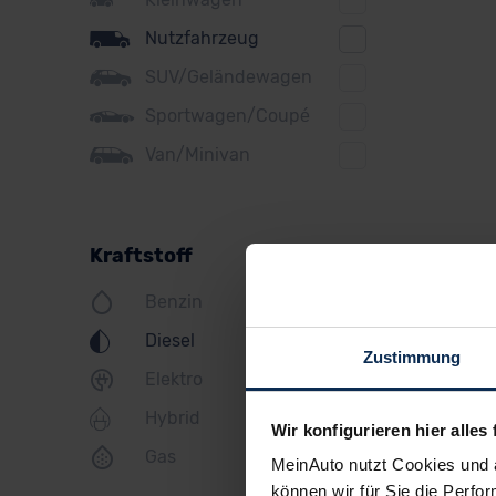
Ford
Nutzfahrzeug
Honda
SUV/Geländewagen
Hyundai
Sportwagen/Coupé
Jeep
Van/Minivan
KIA
Land Rover
Kraftstoff
Lexus
Benzin
MINI
Diesel
Mazda
Zustimmung
Elektro
Mercedes
Hybrid
Mitsubishi
Wir konfigurieren hier alles 
Gas
MeinAuto nutzt Cookies und 
Nissan
können wir für Sie die Perfor