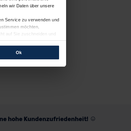
eln wir Daten über unsere
ren Service zu verwenden und
 zustimmen möchten,
cht auf Sie zuschneiden und
llungen jederzeit anpassen
Ok
rfolgen: Wir beabsichtigen
ssen. Soweit eine
age eines
nschutzklauseln (Art. 46
mationen zu den bestehenden
ter datenschutz@meinauto.de
eine hohe Kundenzufriedenheit!