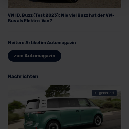
Für alle beschriebenen Technologien und Cookies gilt –
soweit keine detaillierteren Angaben erfolgen: Wir
VW ID. Buzz (Test 2023): Wie viel Buzz hat der VW-
beabsichtigen nicht, diese Daten an Empfänger
Bus als Elektro-Van?
außerhalb der EU zu übermitteln oder dort verarbeiten zu
lassen. Soweit eine Übermittlung in ein Land außerhalb
der EU erfolgt, erfolgt dies ausschließlich auf der
Weitere Artikel im Automagazin
Grundlage eines Angemessenheitsbeschlusses der EU-
Kommission (Art. 45 Abs. 1 DSGVO), von
zum Automagazin
Standarddatenschutzklauseln (Art. 46 Abs. 2 lit. c
DSGVO) oder wenn Sie hierzu Ihre Einwilligung freiwillig
erteilen. Nähere Informationen zu den bestehenden
Nachrichten
Datenschutzklauseln können Sie über den Kontakt zu
unserem Datenschutzbeauftragten unter
KI-generiert
datenschutz@meinauto.de anfordern.
Datenschutzerklärung
|
Impressum