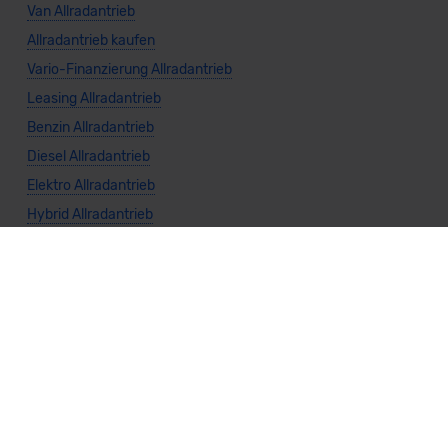
Van Allradantrieb
Allradantrieb kaufen
Vario-Finanzierung Allradantrieb
Leasing Allradantrieb
Benzin Allradantrieb
Diesel Allradantrieb
Elektro Allradantrieb
Hybrid Allradantrieb
Automatik Allradantrieb
Manuell Allradantrieb
Weitere Themen
Sparsamste Diesel: Spritsparende Neuwagen mit Dieselmotor
Mild-Hybrid Modelle: Diese Modelle sind die besten
Campingautos: Diese Autos eignen sich zum Campen (2026)