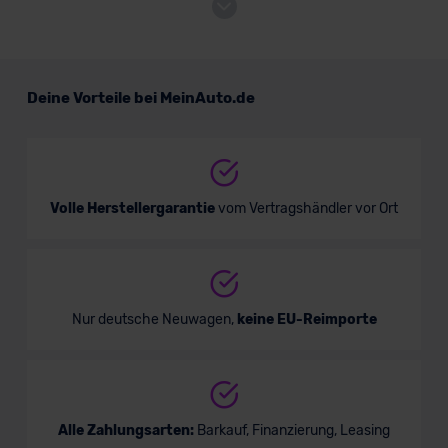
VW ID. Buzz GOAL
Deine Vorteile bei MeinAuto.de
Van/Minivan
Verkauf startet in Kürze
Volle Herstellergarantie
vom Vertragshändler vor Ort
Bald verfügbar
Nur deutsche Neuwagen,
keine EU-Reimporte
Alle Zahlungsarten:
Barkauf, Finanzierung, Leasing