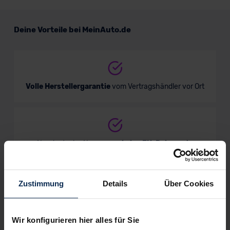
Deine Vorteile bei MeinAuto.de
Verkauf startet in Kürze
Volle Herstellergarantie
vom Vertragshändler vor Ort
Bald verfügbar
Nur deutsche Neuwagen,
keine EU-Reimporte
Zustimmung
Details
Über Cookies
Alle Zahlungsarten:
Barkauf, Finanzierung, Leasing
Wir konfigurieren hier alles für Sie
VW Caravelle Plug-in-Hybrid