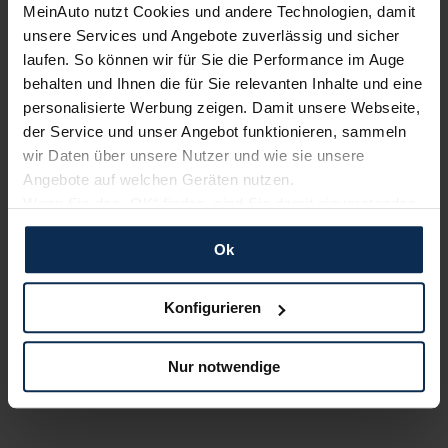
MeinAuto nutzt Cookies und andere Technologien, damit
unsere Services und Angebote zuverlässig und sicher
Keine Kosten:
Unser Service ist für dich 100%
laufen. So können wir für Sie die Performance im Auge
kostenfrei
behalten und Ihnen die für Sie relevanten Inhalte und eine
personalisierte Werbung zeigen. Damit unsere Webseite,
Verkauf startet in Kürze
der Service und unser Angebot funktionieren, sammeln
wir Daten über unsere Nutzer und wie sie unsere
Wir sind stolz auf eine hohe
Angebote auf welchen Geräten nutzen.
Kundenzufriedenheit!
Wenn Sie das „OK“ finden, sind Sie damit einverstanden
und erlauben uns Cookies für unseren Service zu
MeinAuto.de hat langjährige Erfahrungen auf dem
Ok
verwenden und diese Daten an Dritte weiterzugeben,
Neuwagenmarkt in Deutschland. Unsere Kunden haben
etwa an unsere Marketingpartner. Falls Sie dem nicht
dadurch ihr Wunschauto zum Top-Rabatt erhalten und
zustimmen möchten, beschränken wir uns auf die
Konfigurieren
bewerten unsere Arbeit positiv.
wesentlichen Cookies. Leider können wir unsere Inhalte
dann nicht auf Sie zuschneiden und Sie somit nicht
Nur notwendige
perfekt auf dem Weg zu Ihrem Neuwagen unterstützen.
Sehen Sie sich unsere Bewertungen an:
Sie können die Einstellungen jederzeit anpassen oder
widerrufen.