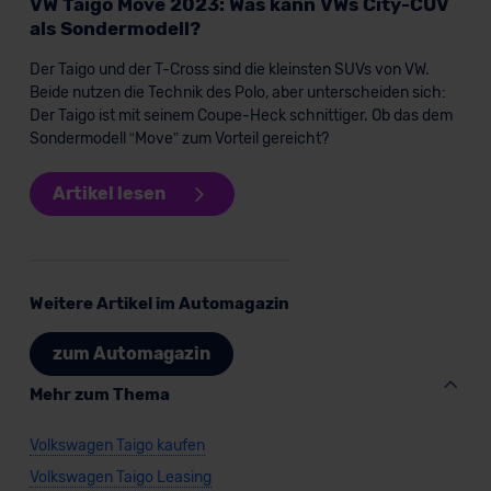
VW Taigo Move 2023: Was kann VWs City-CUV
der EU erfolgt, erfolgt dies ausschließlich auf der
als Sondermodell?
Grundlage eines Angemessenheitsbeschlusses der EU-
Kommission (Art. 45 Abs. 1 DSGVO), von
Der Taigo und der T-Cross sind die kleinsten SUVs von VW.
Beide nutzen die Technik des Polo, aber unterscheiden sich:
Standarddatenschutzklauseln (Art. 46 Abs. 2 lit. c
Der Taigo ist mit seinem Coupe-Heck schnittiger. Ob das dem
DSGVO) oder wenn Sie hierzu Ihre Einwilligung freiwillig
Sondermodell “Move” zum Vorteil gereicht?
erteilen. Nähere Informationen zu den bestehenden
Datenschutzklauseln können Sie über den Kontakt zu
Artikel lesen
unserem Datenschutzbeauftragten unter
datenschutz@meinauto.de anfordern.
Datenschutzerklärung
|
Impressum
Weitere Artikel im Automagazin
zum Automagazin
Mehr zum Thema
Volkswagen Taigo kaufen
Volkswagen Taigo Leasing