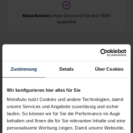
VW Taigo GOAL
Keine Kosten:
Unser Service ist für dich 100%
kostenfrei
SUV/Geländewagen
Verkauf startet in Kürze
Wir sind stolz auf eine hohe
Kundenzufriedenheit!
Zustimmung
Details
Über Cookies
MeinAuto.de hat langjährige Erfahrungen auf dem
Neuwagenmarkt in Deutschland. Unsere Kunden haben
dadurch ihr Wunschauto zum Top-Rabatt erhalten und
Wir konfigurieren hier alles für Sie
bewerten unsere Arbeit positiv.
MeinAuto nutzt Cookies und andere Technologien, damit
unsere Services und Angebote zuverlässig und sicher
laufen. So können wir für Sie die Performance im Auge
Sehen Sie sich unsere Bewertungen an:
behalten und Ihnen die für Sie relevanten Inhalte und eine
personalisierte Werbung zeigen. Damit unsere Webseite,