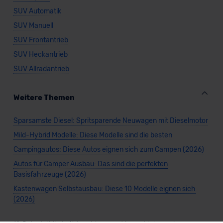
SUV Automatik
SUV Manuell
SUV Frontantrieb
SUV Heckantrieb
SUV Allradantrieb
Weitere Themen
Sparsamste Diesel: Spritsparende Neuwagen mit Dieselmotor
Mild-Hybrid Modelle: Diese Modelle sind die besten
Campingautos: Diese Autos eignen sich zum Campen (2026)
Autos für Camper Ausbau: Das sind die perfekten
Basisfahrzeuge (2026)
Kastenwagen Selbstausbau: Diese 10 Modelle eignen sich
(2026)