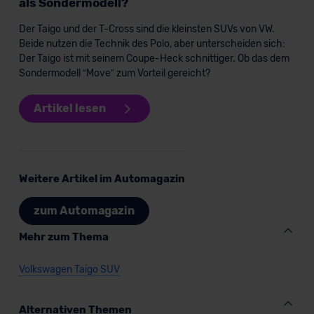
als Sondermodell?
der EU erfolgt, erfolgt dies ausschließlich auf der
Der Taigo und der T-Cross sind die kleinsten SUVs von VW.
Grundlage eines Angemessenheitsbeschlusses der EU-
Beide nutzen die Technik des Polo, aber unterscheiden sich:
Kommission (Art. 45 Abs. 1 DSGVO), von
Der Taigo ist mit seinem Coupe-Heck schnittiger. Ob das dem
Standarddatenschutzklauseln (Art. 46 Abs. 2 lit. c
Sondermodell “Move” zum Vorteil gereicht?
DSGVO) oder wenn Sie hierzu Ihre Einwilligung freiwillig
erteilen. Nähere Informationen zu den bestehenden
Artikel lesen
Datenschutzklauseln können Sie über den Kontakt zu
unserem Datenschutzbeauftragten unter
datenschutz@meinauto.de anfordern.
Weitere Artikel im Automagazin
Datenschutzerklärung
|
Impressum
zum Automagazin
Mehr zum Thema
Volkswagen Taigo SUV
Alternativen Themen