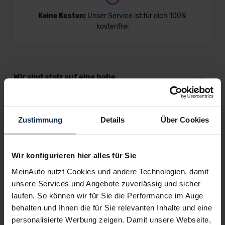
Keine Kosten:
Unser Service ist für dich 100%
kostenfrei
Wir sind stolz auf eine hohe
Kundenzufriedenheit!
MeinAuto.de hat langjährige Erfahrungen auf dem
Zustimmung
Details
Über Cookies
Neuwagenmarkt in Deutschland. Unsere Kunden haben
dadurch ihr Wunschauto zum Top-Rabatt erhalten und
bewerten unsere Arbeit positiv.
Wir konfigurieren hier alles für Sie
MeinAuto nutzt Cookies und andere Technologien, damit
Sehen Sie sich unsere Bewertungen an:
unsere Services und Angebote zuverlässig und sicher
laufen. So können wir für Sie die Performance im Auge
behalten und Ihnen die für Sie relevanten Inhalte und eine
personalisierte Werbung zeigen. Damit unsere Webseite,