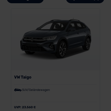
VW Taigo
SUV/Geländewagen
UVP:
23.560 €