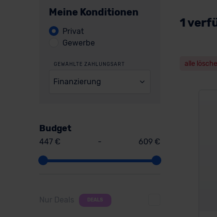
Meine Konditionen
1 verf
Privat
Gewerbe
alle lösch
GEWÄHLTE ZAHLUNGSART
Finanzierung
Budget
447 €
-
609 €
Nur Deals
DEALS