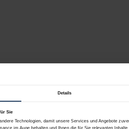
Details
für Sie
andere Technologien, damit unsere Services und Angebote zuverl
mance im Auge behalten und Ihnen die für Sie relevanten Inhalte 