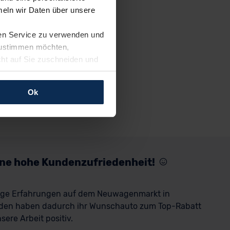
eln wir Daten über unsere
ren Service zu verwenden und
 zustimmen möchten,
cht auf Sie zuschneiden und
llungen jederzeit anpassen
Ok
rfolgen: Wir beabsichtigen
ssen. Soweit eine
age eines
nschutzklauseln (Art. 46
mationen zu den bestehenden
eine hohe Kundenzufriedenheit!
ter datenschutz@meinauto.de
rige Erfahrungen auf dem Neuwagenmarkt in
den haben dadurch ihr Wunschauto zum Top-Rabatt
ere Arbeit positiv.