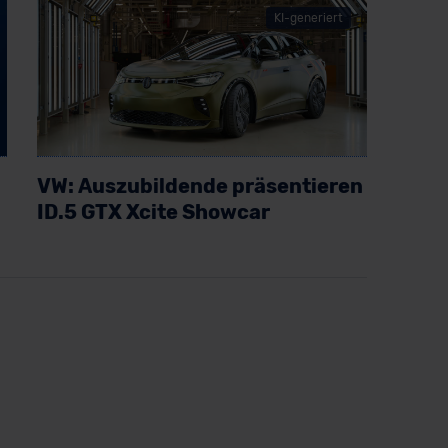
KI-generiert
VW: Auszubildende präsentieren
ID.5 GTX Xcite Showcar
Artikel lesen