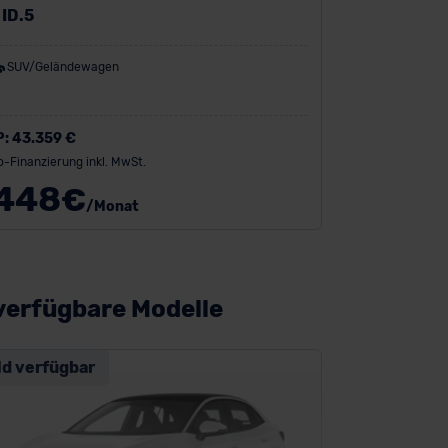
 ID.5
SUV/Geländewagen
P:
43.359 €
o-Finanzierung inkl. MwSt.
448
€
/Monat
verfügbare Modelle
ld verfügbar