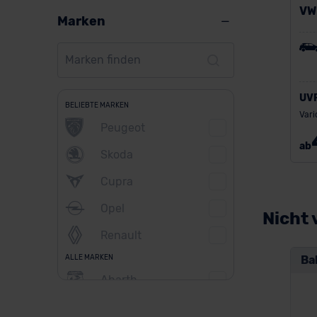
VW
Marken
UV
BELIEBTE MARKEN
Vari
Peugeot
ab
Skoda
Cupra
Opel
Nicht 
Renault
ALLE MARKEN
Ba
Abarth
Alfa Romeo