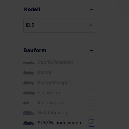
Alpine
Modell
Audi
ID.5
BMW
BYD
Bauform
Citroen
VW
Cupra
Cabrio/Roadster
DS
Kombi
Kompaktwagen
Dacia
Ver
Limousine
Fiat
Kleinwagen
Ford
Nutzfahrzeug
Honda
SUV/Geländewagen
Hyundai