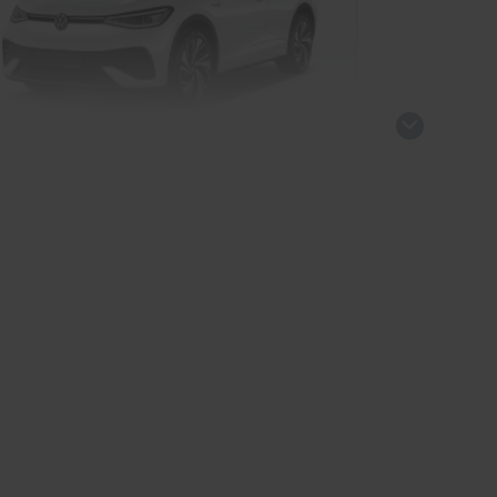
 ID.5 GOAL
SUV/Geländewagen
kauf startet in Kürze