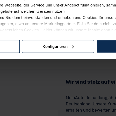
e Webseite, der Service und unser Angebot funktionieren, samm
ngebote auf welchen Geräten nutzen.
ind Sie damit einverstanden und erlauben uns Cookies für unse
rzugeben, etwa an unsere Marketingpartner. Falls Sie dem nicht
wesentlichen Cookies. Leider können wir unsere Inhalte dann ni
 dem Weg zu Ihrem Neuwagen unterstützen. Sie können die Einste
Konfigurieren
logien und Cookies gilt – soweit keine detaillierteren Angaben e
ger außerhalb der EU zu übermitteln oder dort verarbeiten zu la
rhalb der EU erfolgt, erfolgt dies ausschließlich auf der Grundl
 der EU-Kommission (Art. 45 Abs. 1 DSGVO), von Standarddate
n Sie hierzu Ihre Einwilligung freiwillig erteilen. Nähere Infor
Wir sind stolz auf 
 Sie über den Kontakt zu unserem Datenschutzbeauftragten un
MeinAuto.de hat langjäh
Deutschland. Unsere Kun
pressum
erhalten und bewerten uns