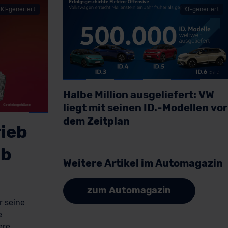
KI-generiert
KI-generiert
Halbe Million ausgeliefert: VW
liegt mit seinen ID.-Modellen vor
dem Zeitplan
rieb
Artikel lesen
ab
Weitere Artikel im Automagazin
zum Automagazin
r seine
e
ere