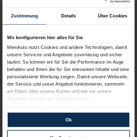
Zustimmung
Details
Über Cookies
Erfahren Sie mehr über das Urteil unserer Kunden
Wir konfigurieren hier alles für Sie
MeinAuto nutzt Cookies und andere Technologien, damit
Nachrichten
unsere Services und Angebote zuverlässig und sicher
laufen. So können wir für Sie die Performance im Auge
behalten und Ihnen die für Sie relevanten Inhalte und eine
KI-generiert
personalisierte Werbung zeigen. Damit unsere Webseite,
der Service und unser Angebot funktionieren, sammeln
wir Daten über unsere Nutzer und wie sie unsere
Angebote auf welchen Geräten nutzen.
Wenn Sie das „OK“ finden, sind Sie damit einverstanden
und erlauben uns Cookies für unseren Service zu
Ok
verwenden und diese Daten an Dritte weiterzugeben,
etwa an unsere Marketingpartner. Falls Sie dem nicht
VW: Effizienterer Antrieb für neue ID.-Modelle
zustimmen möchten, beschränken wir uns auf die