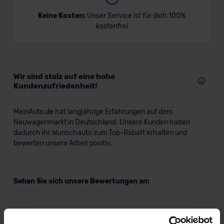
VW ID.5 GOAL
Keine Kosten:
Unser Service ist für dich 100%
kostenfrei
SUV/Geländewagen
Verkauf startet in Kürze
Wir sind stolz auf eine hohe
Kundenzufriedenheit!
MeinAuto.de hat langjährige Erfahrungen auf dem
Neuwagenmarkt in Deutschland. Unsere Kunden haben
dadurch ihr Wunschauto zum Top-Rabatt erhalten und
bewerten unsere Arbeit positiv.
Sehen Sie sich unsere Bewertungen an: