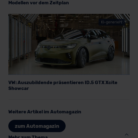
unserem Datenschutzbeauftragten unter
Modellen vor dem Zeitplan
datenschutz@meinauto.de anfordern.
KI-generiert
Datenschutzerklärung
|
Impressum
VW: Auszubildende präsentieren ID.5 GTX Xcite
Showcar
Weitere Artikel im Automagazin
zum Automagazin
Mehr zum Thema