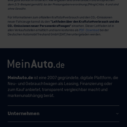
eine gute Bonität erforderlich. Alle Angaben sind unverbindlich und entsprechen
dem 2/3-Beispiel gemäß § 6a der Preisangabenverordnung (PAngV) Abs. 4 und sind
ohne Gewähr.
Für Informationen zum offiziellen Kraftstoffverbrauch und den CO₂-Emissionen
neuer Fahrzeuge kannst du den
"Leitfaden über den Kraftstoffverbrauch und die
CO₂-Emissionen neuer Personenkraftwagen"
einsehen. Dieser Leitfaden ist in
allen Verkaufsstellen erhältlich und kann kostenlos als
PDF-Download
bei der
Deutschen Automobil Treuhand GmbH (DAT) heruntergeladen werden.
MeinAuto.de
ist eine 2007 gegründete, digitale Plattform, die
Neu- und Gebrauchtwagen als Leasing, Finanzierung oder
zum Kauf anbietet, transparent vergleichbar macht und
markenunabhängig berät.
Unternehmen