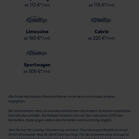
172 €*
178 €*
ab
/mtl.
ab
/mtl.
Limousine
Cabrio
180 €*
220 €*
ab
/mtl.
ab
/mtl.
Sportwagen
308 €*
ab
/mtl.
Alle Preise sind inklusive Mehrwertsteuer, es sei denn, es ist etwas anderes
angegeben.
Die Informationen sind
unverbindlich
und können sich ändern. Es können zusätzliche
Einmalkosten anfallen. Die Rabatte beziehen sich auf den Listenpreis (UVP) des
Herstellers. Änderungen seitens des Herstellers sind kurzfristig möglich.
Dein Partner für Leasing, Finanzierung und Vario-Finanzierung ist Mobility Concept
GmbH (Grünwalder Weg 34, 82041 Oberhaching). Für die Annahme eines Antrags ist