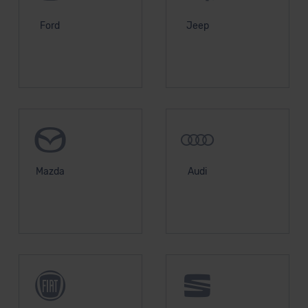
Datenschutzklauseln können Sie über den Kontakt zu
unserem Datenschutzbeauftragten unter
Ford
Jeep
datenschutz@meinauto.de anfordern.
Datenschutzerklärung
|
Impressum
Mazda
Audi