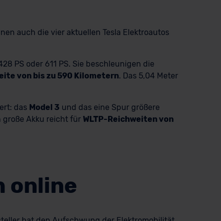
hnen auch die vier aktuellen Tesla Elektroautos
8 PS oder 611 PS. Sie beschleunigen die
ite von bis zu 590 Kilometern
. Das 5,04 Meter
ert: das
Model 3
und das eine Spur größere
h große Akku reicht für
WLTP-Reichweiten von
h online
steller hat den Aufschwung der Elektromobilität