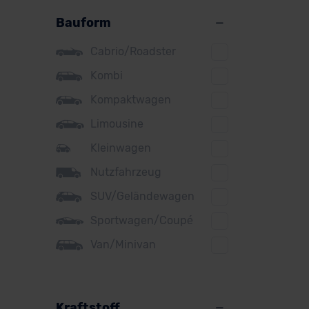
Alpine
Bauform
Audi
Cabrio/Roadster
BMW
Kombi
BYD
Kompaktwagen
Citroen
Limousine
Cupra
Kleinwagen
Nutzfahrzeug
DS
SUV/Geländewagen
Dacia
Sportwagen/Coupé
Fiat
Van/Minivan
Ford
Honda
Hyundai
Kraftstoff