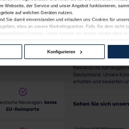
e Webseite, der Service und unser Angebot funktionieren, samm
ngebote auf welchen Geräten nutzen.
ind Sie damit einverstanden und erlauben uns Cookies für unse
rzugeben, etwa an unsere Marketingpartner. Falls Sie dem nicht
wesentlichen Cookies. Leider können wir unsere Inhalte dann ni
 dem Weg zu Ihrem Neuwagen unterstützen. Sie können die Einste
Wir sind stolz auf 
Konfigurieren
logien und Cookies gilt – soweit keine detaillierteren Angaben e
MeinAuto.de hat langjäh
ger außerhalb der EU zu übermitteln oder dort verarbeiten zu la
Deutschland. Unsere Kun
rhalb der EU erfolgt, erfolgt dies ausschließlich auf der Grundl
erhalten und bewerten uns
 der EU-Kommission (Art. 45 Abs. 1 DSGVO), von Standarddate
n Sie hierzu Ihre Einwilligung freiwillig erteilen. Nähere Infor
 Sie über den Kontakt zu unserem Datenschutzbeauftragten un
deutsche Neuwagen,
keine
Sehen Sie sich unse
EU-Reimporte
pressum