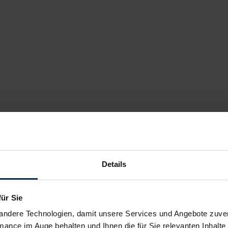
Details
für Sie
andere Technologien, damit unsere Services und Angebote zuverl
mance im Auge behalten und Ihnen die für Sie relevanten Inhalte 