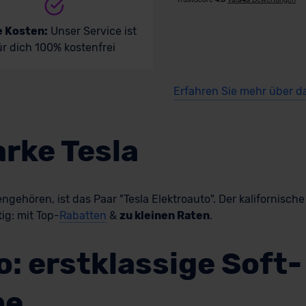
e Kosten:
Unser Service ist
ür dich 100% kostenfrei
Erfahren Sie mehr über d
rke Tesla
hören, ist das Paar "Tesla Elektroauto". Der kalifornische 
g: mit Top-
Rabatten
&
zu kleinen Raten
.
o: erstklassige Soft
ne