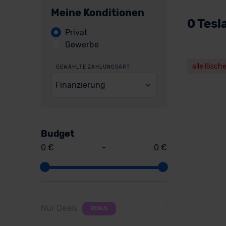
Meine Konditionen
0 Tesl
Privat
Gewerbe
alle lösch
GEWÄHLTE ZAHLUNGSART
Finanzierung
Budget
0 €
-
0 €
Nur Deals
DEALS