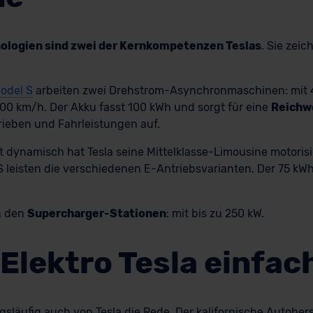
nologien sind zwei der Kernkompetenzen Teslas
. Sie zeic
odel S
arbeiten zwei Drehstrom-Asynchronmaschinen: mit 42
100 km/h. Der Akku fasst 100 kWh und sorgt für eine
Reichwe
trieben und Fahrleistungen auf.
 dynamisch hat Tesla seine Mittelklasse-Limousine motorisi
S leisten die verschiedenen E-Antriebsvarianten. Der 75 kW
n den
Supercharger-Stationen
: mit bis zu 250 kW.
Elektro Tesla einfac
ngsläufig auch von Tesla die Rede. Der kalifornische Autoher