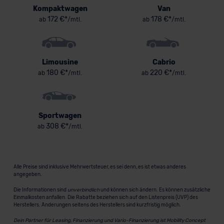
Kompaktwagen
Van
172 €*
178 €*
ab
/mtl.
ab
/mtl.
Limousine
Cabrio
180 €*
220 €*
ab
/mtl.
ab
/mtl.
Sportwagen
308 €*
ab
/mtl.
Alle Preise sind inklusive Mehrwertsteuer, es sei denn, es ist etwas anderes
angegeben.
Die Informationen sind
unverbindlich
und können sich ändern. Es können zusätzliche
Einmalkosten anfallen. Die Rabatte beziehen sich auf den Listenpreis (UVP) des
Herstellers. Änderungen seitens des Herstellers sind kurzfristig möglich.
Dein Partner für Leasing, Finanzierung und Vario-Finanzierung ist Mobility Concept