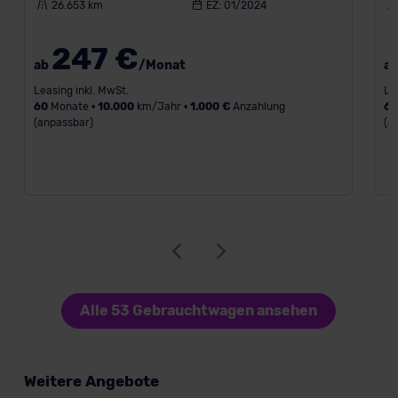
26.653 km
EZ: 01/2024
247 €
ab
/Monat
a
Leasing inkl. MwSt.
Le
60
Monate •
10.000
km/Jahr •
1.000 €
Anzahlung
6
(anpassbar)
(a
Alle 53 Gebrauchtwagen ansehen
Weitere Angebote