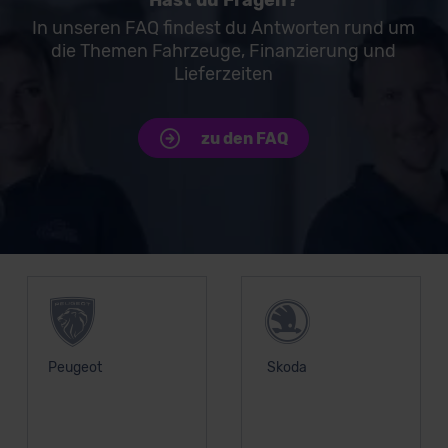
Hast du Fragen?
Datenschutzklauseln können Sie über den Kontakt zu
In unseren FAQ findest du Antworten rund um
unserem Datenschutzbeauftragten unter
die Themen Fahrzeuge, Finanzierung und
datenschutz@meinauto.de anfordern.
Lieferzeiten
Datenschutzerklärung
|
Impressum
zu den FAQ
Unsere Top Marken
Peugeot
Skoda