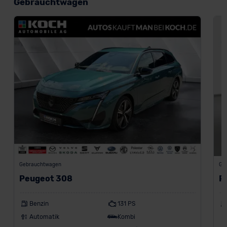
Gebrauchtwagen
Gebrauchtwagen
Ge
Peugeot 308
P
Benzin
131 PS
Automatik
Kombi