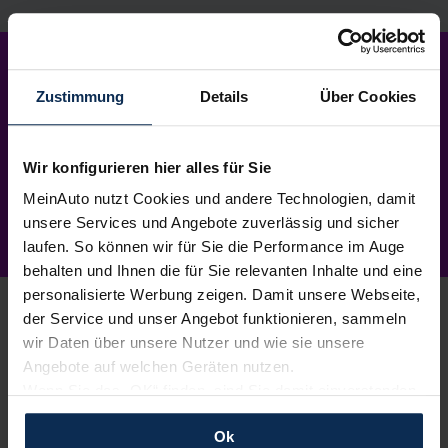
Mein Neuwagen
–
so einfach
wie nie.
Zustimmung
Details
Über Cookies
Wir konfigurieren hier alles für Sie
MeinAuto nutzt Cookies und andere Technologien, damit
unsere Services und Angebote zuverlässig und sicher
laufen. So können wir für Sie die Performance im Auge
behalten und Ihnen die für Sie relevanten Inhalte und eine
personalisierte Werbung zeigen. Damit unsere Webseite,
der Service und unser Angebot funktionieren, sammeln
wir Daten über unsere Nutzer und wie sie unsere
Angebote auf welchen Geräten nutzen.
1.
Wunschauto aussuchen
Wenn Sie das „OK“ finden, sind Sie damit einverstanden
und erlauben uns Cookies für unseren Service zu
Du wählst dein Lieblingsmodell – wir suchen es für
Ok
dich.
Einfach, kostenlos und unverbindlich
. Und
verwenden und diese Daten an Dritte weiterzugeben,