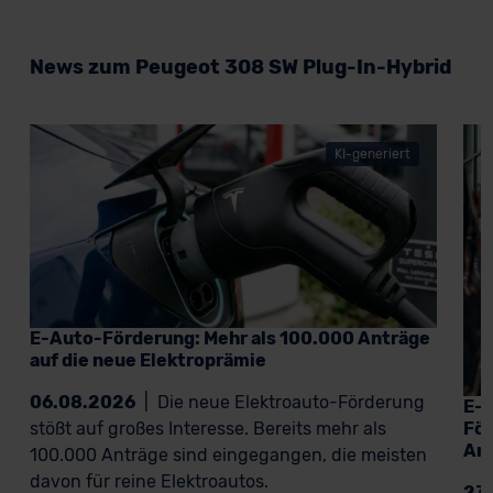
News zum Peugeot 308 SW Plug-In-Hybrid
KI-generiert
E-Auto-Förderung: Mehr als 100.000 Anträge
auf die neue Elektroprämie
06.08.2026
|
Die neue Elektroauto-Förderung
E-A
För
stößt auf großes Interesse. Bereits mehr als
An
100.000 Anträge sind eingegangen, die meisten
davon für reine Elektroautos.
23