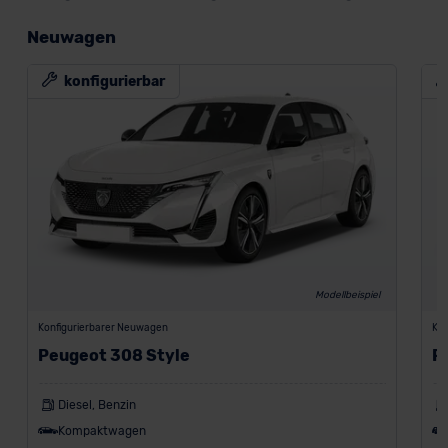
Neuwagen
konfigurierbar
Modellbeispiel
Konfigurierbarer Neuwagen
Kon
Peugeot 308 Style
P
Diesel, Benzin
Kompaktwagen