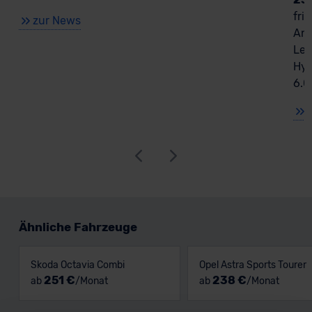
fri
zur News
Ant
Lea
Hyb
6.0
Ähnliche Fahrzeuge
Skoda Octavia Combi
Opel Astra Sports Tourer
251 €
238 €
ab
/Monat
ab
/Monat