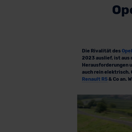
Ope
Die Rivalität des
Opel
2023 auslief, ist au
Herausforderungen un
auch rein elektrisch. 
Renault R5
& Co an. W