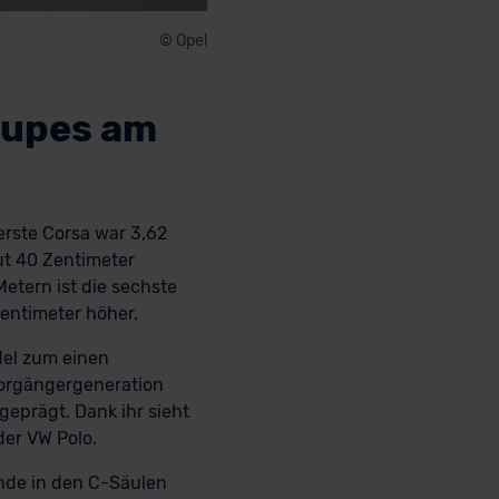
© Opel
Coupes am
erste Corsa war 3,62
gut 40 Zentimeter
Metern ist die sechste
Zentimeter höher.
del zum einen
Vorgängergeneration
geprägt. Dank ihr sieht
der VW Polo.
nde in den C-Säulen