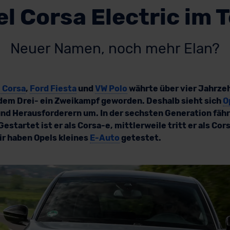
l Corsa Electric im 
Neuer Namen, noch mehr Elan?
 Corsa
,
Ford Fiesta
und
VW Polo
währte über vier Jahrzeh
s dem Drei- ein Zweikampf geworden. Deshalb sieht sich
O
d Herausforderern um. In der sechsten Generation fähr
Gestartet ist er als Corsa-e, mittlerweile tritt er als Cor
ir haben Opels kleines
E-Auto
getestet.