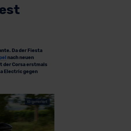
Test
nte. Da der Fiesta
pel
nach neuen
t der Corsa erstmals
sa Electric gegen
KI-generiert