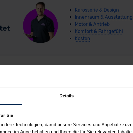
Karosserie & Design
Innenraum & Ausstattung
Motor & Antrieb
Komfort & Fahrgefühl
Kosten
arCoach-Schnellche
Details
Opel Corsa Electric
für Sie
andere Technologien, damit unsere Services und Angebote zuverl
mance im Auge behalten und Ihnen die für Sie relevanten Inhalte 