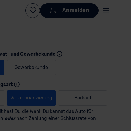
Anmelden
ivat- und Gewerbekunde
Gewerbekunde
KI-generiert
KI-
generiert
ngsart
Vario-Finanzierung
Barkauf
t hast Du die Wahl: Du kannst das Auto für
en
oder
nach Zahlung einer Schlussrate von