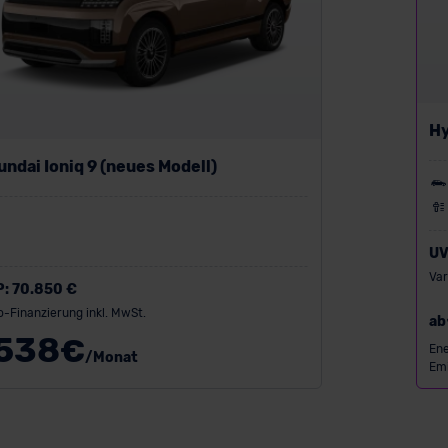
Hy
He
ndai Ioniq 9 (neues Modell)
UV
Var
P:
70.850 €
o-Finanzierung inkl. MwSt.
ab
538
€
Ene
/Monat
Emi