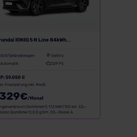
undai IONIQ 5 N Line 84kWh
ckantrieb
SUV/Geländewagen
Elektro
Automatik
229 PS
P:
59.050 €
io-Finanzierung inkl. MwSt.
329
€
/Monat
rgieverbrauch (kombiniert) 17,2 kWh/100 km, CO₂-
ssion (kombiniert) 0,0 g/km, CO₂-Klasse A