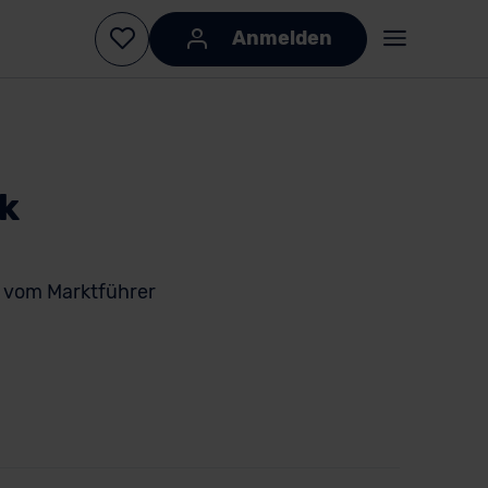
Anmelden
ik
q vom Marktführer