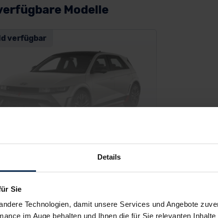
verfügbare Modelle
ld verfügbar
Details
ndai Ioniq 5 N
für Sie
SUV/Geländewagen
andere Technologien, damit unsere Services und Angebote zuverl
mance im Auge behalten und Ihnen die für Sie relevanten Inhalte 