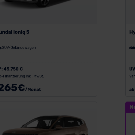
ndai Ioniq 5
Hy
SUV/Geländewagen
P:
45.750 €
UV
o-Finanzierung inkl. MwSt.
Var
265
€
/Monat
ab
N