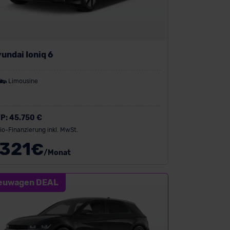
undai Ioniq 6
Limousine
P:
45.750 €
io-Finanzierung inkl. MwSt.
321
€
/Monat
euwagen DEAL