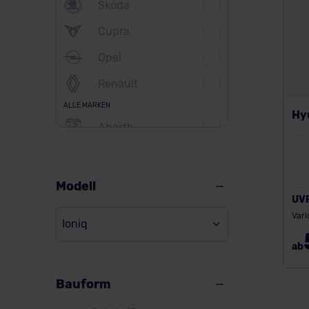
Skoda
Cupra
Opel
Renault
ALLE MARKEN
Hyu
Abarth
Alfa Romeo
Alpine
Modell
UV
Audi
Vari
Ioniq
BMW
ab
BYD
Bauform
Citroen