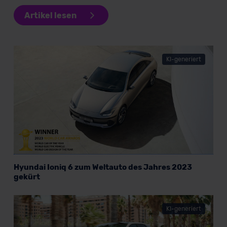
Artikel lesen
KI-generiert
Hyundai Ioniq 6 zum Weltauto des Jahres 2023
gekürt
KI-generiert