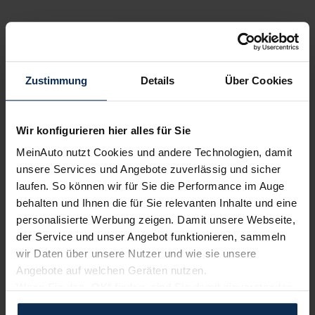
Sehen Sie sich unsere Bewertungen an:
Zustimmung
Details
Über Cookies
Wir konfigurieren hier alles für Sie
MeinAuto nutzt Cookies und andere Technologien, damit
Erfahren Sie mehr über das Urteil unserer Kunden
unsere Services und Angebote zuverlässig und sicher
laufen. So können wir für Sie die Performance im Auge
behalten und Ihnen die für Sie relevanten Inhalte und eine
Testberichte
personalisierte Werbung zeigen. Damit unsere Webseite,
der Service und unser Angebot funktionieren, sammeln
KI-generiert
wir Daten über unsere Nutzer und wie sie unsere
Angebote auf welchen Geräten nutzen.
Wenn Sie das „OK“ finden, sind Sie damit einverstanden
und erlauben uns Cookies für unseren Service zu