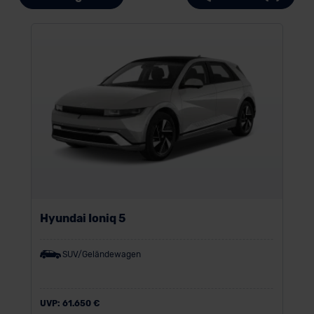
Hyundai Ioniq 5
SUV/Geländewagen
UVP:
61.650 €