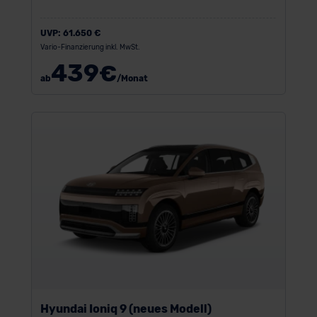
UVP:
61.650 €
Vario-Finanzierung inkl. MwSt.
439
€
ab
/Monat
Hyundai Ioniq 9 (neues Modell)