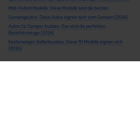
Mild-Hybrid Modelle: Diese Modelle sind die besten
Campingautos: Diese Autos eignen sich zum Campen (2026)
Autos für Camper Ausbau: Das sind die perfekten
Basisfahrzeuge (2026)
Kastenwagen Selbstausbau: Diese 10 Modelle eignen sich
(2026)
Alle Preise sind inklusive Mehrwertsteuer, es sei denn, es ist etwas anderes
angegeben.
Die Informationen sind
unverbindlich
und können sich ändern. Es können zusätzliche
Einmalkosten anfallen. Die Rabatte beziehen sich auf den Listenpreis (UVP) des
Herstellers. Änderungen seitens des Herstellers sind kurzfristig möglich.
Dein Partner für Leasing, Finanzierung und Vario-Finanzierung ist Mobility Concept
GmbH (Grünwalder Weg 34, 82041 Oberhaching). Für die Annahme eines Antrags ist
eine gute Bonität erforderlich. Alle Angaben sind unverbindlich und entsprechen
dem 2/3-Beispiel gemäß § 6a der Preisangabenverordnung (PAngV) Abs. 4 und sind
ohne Gewähr.
Für Informationen zum offiziellen Kraftstoffverbrauch und den CO₂-Emissionen
neuer Fahrzeuge kannst du den
"Leitfaden über den Kraftstoffverbrauch und die
CO₂-Emissionen neuer Personenkraftwagen"
einsehen. Dieser Leitfaden ist in
allen Verkaufsstellen erhältlich und kann kostenlos als
PDF-Download
bei der