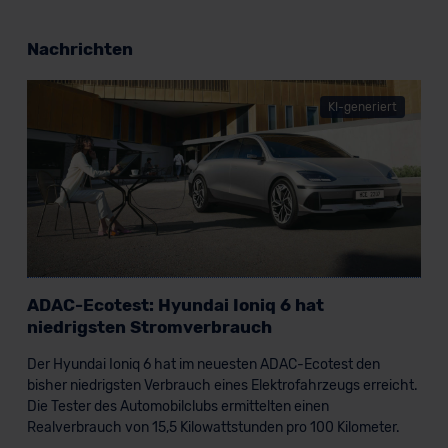
erteilen. Nähere Informationen zu den bestehenden
Datenschutzklauseln können Sie über den Kontakt zu
Nachrichten
unserem Datenschutzbeauftragten unter
datenschutz@meinauto.de anfordern.
KI-generiert
Datenschutzerklärung
|
Impressum
ADAC-Ecotest: Hyundai Ioniq 6 hat
niedrigsten Stromverbrauch
Der Hyundai Ioniq 6 hat im neuesten ADAC-Ecotest den
bisher niedrigsten Verbrauch eines Elektrofahrzeugs erreicht.
Die Tester des Automobilclubs ermittelten einen
Realverbrauch von 15,5 Kilowattstunden pro 100 Kilometer.