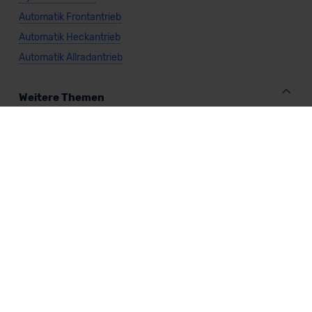
Automatik Frontantrieb
Automatik Heckantrieb
Automatik Allradantrieb
Weitere Themen
Sparsamste Diesel: Spritsparende Neuwagen mit Dieselmotor
Mild-Hybrid Modelle: Diese Modelle sind die besten
Campingautos: Diese Autos eignen sich zum Campen (2026)
Autos für Camper Ausbau: Das sind die perfekten
Basisfahrzeuge (2026)
Kastenwagen Selbstausbau: Diese 10 Modelle eignen sich
(2026)
Alle Preise sind inklusive Mehrwertsteuer, es sei denn, es ist etwas anderes
angegeben.
Die Informationen sind
unverbindlich
und können sich ändern. Es können zusätzliche