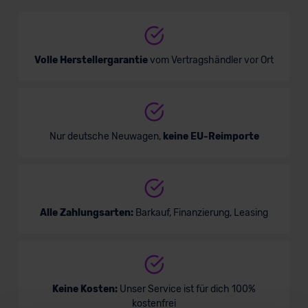
Verkauf startet in Kürze
Bald verfügbar
Volle Herstellergarantie
vom Vertragshändler vor Ort
Nur deutsche Neuwagen,
keine EU-Reimporte
Hyundai Staria Hybrid
Alle Zahlungsarten:
Barkauf, Finanzierung, Leasing
Keine Kosten:
Unser Service ist für dich 100%
Verkauf startet in Kürze
kostenfrei