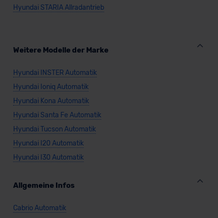
Hyundai STARIA Allradantrieb
Datenschutzklauseln können Sie über den Kontakt zu
unserem Datenschutzbeauftragten unter
datenschutz@meinauto.de anfordern.
Weitere Modelle der Marke
Datenschutzerklärung
|
Impressum
Hyundai INSTER Automatik
Hyundai Ioniq Automatik
Hyundai Kona Automatik
Hyundai Santa Fe Automatik
Hyundai Tucson Automatik
Hyundai I20 Automatik
Hyundai I30 Automatik
Allgemeine Infos
Cabrio Automatik