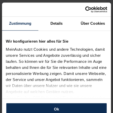
Zustimmung
Details
Über Cookies
Wir sind stolz auf eine hohe
Kundenzufriedenheit!
Wir konfigurieren hier alles für Sie
MeinAuto.de hat langjährige Erfahrungen auf dem
Neuwagenmarkt in Deutschland. Unsere Kunden haben
MeinAuto nutzt Cookies und andere Technologien, damit
dadurch ihr Wunschauto zum Top-Rabatt erhalten und
unsere Services und Angebote zuverlässig und sicher
bewerten unsere Arbeit positiv.
laufen. So können wir für Sie die Performance im Auge
behalten und Ihnen die für Sie relevanten Inhalte und eine
personalisierte Werbung zeigen. Damit unsere Webseite,
Sehen Sie sich unsere Bewertungen an:
der Service und unser Angebot funktionieren, sammeln
wir Daten über unsere Nutzer und wie sie unsere
Angebote auf welchen Geräten nutzen.
Wenn Sie das „OK“ finden, sind Sie damit einverstanden
und erlauben uns Cookies für unseren Service zu
Ok
verwenden und diese Daten an Dritte weiterzugeben,