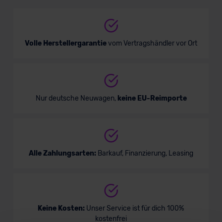
Verkauf startet in Kürze
Volle Herstellergarantie
vom Vertragshändler vor Ort
Bald verfügbar
Nur deutsche Neuwagen,
keine EU-Reimporte
Hyundai STARIA
Alle Zahlungsarten:
Barkauf, Finanzierung, Leasing
Van/Minivan
Keine Kosten:
Unser Service ist für dich 100%
Verkauf startet in Kürze
kostenfrei