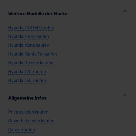
Datenschutzklauseln können Sie über den Kontakt zu
unserem Datenschutzbeauftragten unter
Weitere Modelle der Marke
datenschutz@meinauto.de anfordern.
Hyundai INSTER kaufen
Datenschutzerklärung
|
Impressum
Hyundai Ioniq kaufen
Hyundai Kona kaufen
Hyundai Santa Fe kaufen
Hyundai Tucson kaufen
Hyundai I20 kaufen
Hyundai I30 kaufen
Allgemeine Infos
Privatkunden kaufen
Gewerbekunden kaufen
Cabrio kaufen