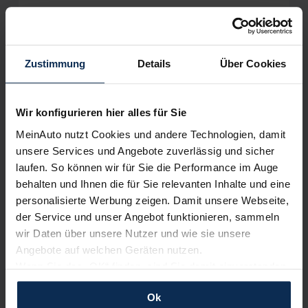
Bald verfügbar
KI-generiert
Zustimmung
Details
Über Cookies
Wir sind stolz auf eine hohe
Kundenzufriedenheit!
Wir konfigurieren hier alles für Sie
MeinAuto.de hat langjährige Erfahrungen auf dem
Neuwagenmarkt in Deutschland. Unsere Kunden haben
MeinAuto nutzt Cookies und andere Technologien, damit
dadurch ihr Wunschauto zum Top-Rabatt erhalten und
unsere Services und Angebote zuverlässig und sicher
bewerten unsere Arbeit positiv.
laufen. So können wir für Sie die Performance im Auge
behalten und Ihnen die für Sie relevanten Inhalte und eine
Hyundai Staria Elektro
personalisierte Werbung zeigen. Damit unsere Webseite,
Sehen Sie sich unsere Bewertungen an:
der Service und unser Angebot funktionieren, sammeln
wir Daten über unsere Nutzer und wie sie unsere
Angebote auf welchen Geräten nutzen.
Wenn Sie das „OK“ finden, sind Sie damit einverstanden
Verkauf startet in Kürze
und erlauben uns Cookies für unseren Service zu
Ok
verwenden und diese Daten an Dritte weiterzugeben,