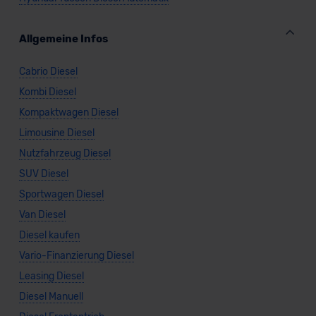
erteilen. Nähere Informationen zu den bestehenden
Datenschutzklauseln können Sie über den Kontakt zu
unserem Datenschutzbeauftragten unter
Allgemeine Infos
datenschutz@meinauto.de anfordern.
Cabrio Diesel
Datenschutzerklärung
|
Impressum
Kombi Diesel
Kompaktwagen Diesel
Limousine Diesel
Nutzfahrzeug Diesel
SUV Diesel
Sportwagen Diesel
Van Diesel
Diesel kaufen
Vario-Finanzierung Diesel
Leasing Diesel
Diesel Manuell