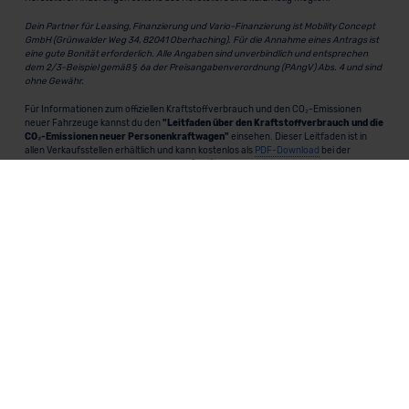
Dein Partner für Leasing, Finanzierung und Vario-Finanzierung ist Mobility Concept
GmbH (Grünwalder Weg 34, 82041 Oberhaching). Für die Annahme eines Antrags ist
eine gute Bonität erforderlich. Alle Angaben sind unverbindlich und entsprechen
dem 2/3-Beispiel gemäß § 6a der Preisangabenverordnung (PAngV) Abs. 4 und sind
ohne Gewähr.
Für Informationen zum offiziellen Kraftstoffverbrauch und den CO₂-Emissionen
neuer Fahrzeuge kannst du den
"Leitfaden über den Kraftstoffverbrauch und die
CO₂-Emissionen neuer Personenkraftwagen"
einsehen. Dieser Leitfaden ist in
allen Verkaufsstellen erhältlich und kann kostenlos als
PDF-Download
bei der
Deutschen Automobil Treuhand GmbH (DAT) heruntergeladen werden.
MeinAuto.de
ist eine 2007 gegründete, digitale Plattform, die
Neu- und Gebrauchtwagen als Leasing, Finanzierung oder
zum Kauf anbietet, transparent vergleichbar macht und
markenunabhängig berät.
Unternehmen