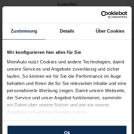
kostenfrei
Zustimmung
Details
Über Cookies
Wir sind stolz auf eine hohe
Kundenzufriedenheit!
Wir konfigurieren hier alles für Sie
MeinAuto.de hat langjährige Erfahrungen auf dem
MeinAuto nutzt Cookies und andere Technologien, damit
Neuwagenmarkt in Deutschland. Unsere Kunden haben
dadurch ihr Wunschauto zum Top-Rabatt erhalten und
unsere Services und Angebote zuverlässig und sicher
bewerten unsere Arbeit positiv.
laufen. So können wir für Sie die Performance im Auge
behalten und Ihnen die für Sie relevanten Inhalte und eine
personalisierte Werbung zeigen. Damit unsere Webseite,
Sehen Sie sich unsere Bewertungen an:
der Service und unser Angebot funktionieren, sammeln
wir Daten über unsere Nutzer und wie sie unsere
Angebote auf welchen Geräten nutzen.
Wenn Sie das „OK“ finden, sind Sie damit einverstanden
und erlauben uns Cookies für unseren Service zu
Ok
verwenden und diese Daten an Dritte weiterzugeben,