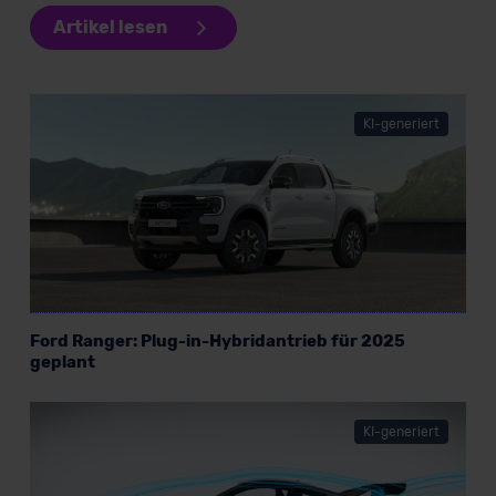
Kommission (Art. 45 Abs. 1 DSGVO), von
Artikel lesen
Standarddatenschutzklauseln (Art. 46 Abs. 2 lit. c
DSGVO) oder wenn Sie hierzu Ihre Einwilligung freiwillig
erteilen. Nähere Informationen zu den bestehenden
Datenschutzklauseln können Sie über den Kontakt zu
KI-generiert
unserem Datenschutzbeauftragten unter
datenschutz@meinauto.de anfordern.
Datenschutzerklärung
|
Impressum
Ford Ranger: Plug-in-Hybridantrieb für 2025
geplant
KI-generiert