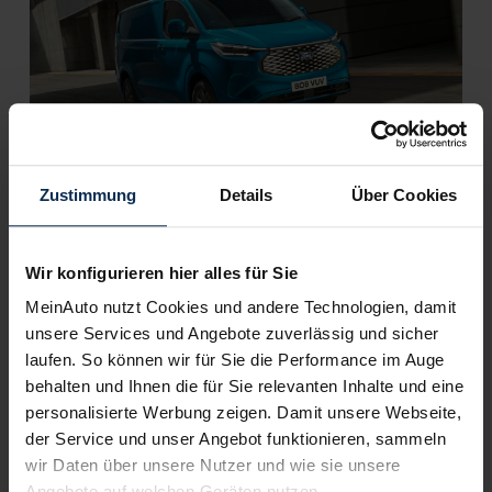
Ford E-Transit (Test 2023): Wie gut ist das
Zustimmung
Details
Über Cookies
Transporter-Urgestein mit E-Antrieb?
Wir konfigurieren hier alles für Sie
Weitere Artikel im Automagazin
MeinAuto nutzt Cookies und andere Technologien, damit
Ford Focus Turnier (Test 2022): Modellpflege schärft
unsere Services und Angebote zuverlässig und sicher
das Visier und baut den Innenraum um
laufen. So können wir für Sie die Performance im Auge
Ford Ranger oder Raptor: In welcher Ausführung hat
behalten und Ihnen die für Sie relevanten Inhalte und eine
der Pick-up mehr drauf?
personalisierte Werbung zeigen. Damit unsere Webseite,
der Service und unser Angebot funktionieren, sammeln
zum Automagazin
wir Daten über unsere Nutzer und wie sie unsere
Angebote auf welchen Geräten nutzen.