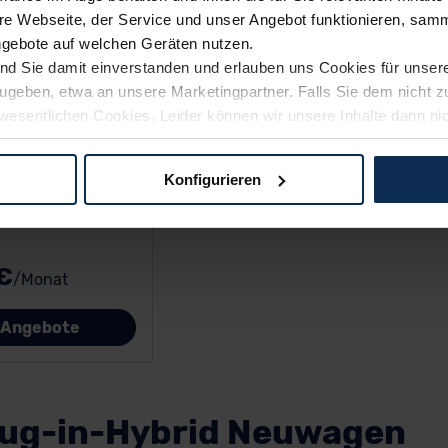
e Webseite, der Service und unser Angebot funktionieren, samm
ngebote auf welchen Geräten nutzen.
ind Sie damit einverstanden und erlauben uns Cookies für unse
rzugeben, etwa an unsere Marketingpartner. Falls Sie dem nicht
wesentlichen Cookies. Leider können wir unsere Inhalte dann ni
 dem Weg zu Ihrem Neuwagen unterstützen. Sie können die Einste
Konfigurieren
logien und Cookies gilt – soweit keine detaillierteren Angaben e
ger außerhalb der EU zu übermitteln oder dort verarbeiten zu la
rhalb der EU erfolgt, erfolgt dies ausschließlich auf der Grundl
€
/Monat
 der EU-Kommission (Art. 45 Abs. 1 DSGVO), von Standarddate
n Sie hierzu Ihre Einwilligung freiwillig erteilen. Nähere Infor
e Angebote
 Sie über den Kontakt zu unserem Datenschutzbeauftragten un
pressum
lug-in-Hybrid Neuwagen