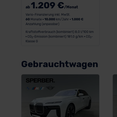
1.209 €
ab
/Monat
Vario-Finanzierung inkl. MwSt.
60
Monate •
10.000
km/Jahr •
1.000 €
Anzahlung (anpassbar)
Kraftstoffverbrauch (kombiniert) 8,0 l/100 km
• CO
-Emission (kombiniert) 181,0 g/km • CO
-
2
2
Klasse G
Gebrauchtwagen