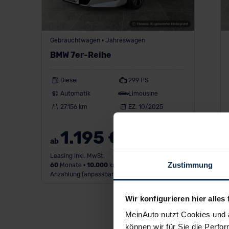
Gebrauchtwagen • Jahreswagen
BMW 7er-Reihe
Diesel
299 PS
Automatik
Limousine
27.156 km
EZ: 10/2025
1.195 €
ab
/Monat
Leasing inkl. MwSt.
Zustimmung
60
Monate •
10.000
km/Jahr •
1.000 €
Anzahlung (anpassbar)
Wir konfigurieren hier alles 
MeinAuto nutzt Cookies und 
können wir für Sie die Perfor