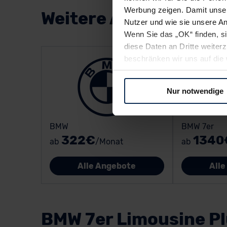
Werbung zeigen. Damit unser
Weitere Angebote
Nutzer und wie sie unsere A
Wenn Sie das „OK“ finden, s
diese Daten an Dritte weite
beschränken wir uns auf die 
Sie somit nicht perfekt auf
oder widerrufen.
Nur notwendige
Für alle beschriebenen Techno
nicht, diese Daten an Empfän
BMW 7er
BMW
Übermittlung in ein Land auße
1340
322€
ab
ab
/Monat
Angemessenheitsbeschlusses
Abs. 2 lit. c DSGVO) oder wen
All
Alle Angebote
Datenschutzklauseln können
anfordern.
Datenschutzerklärung
|
Im
BMW 7er Limousine P