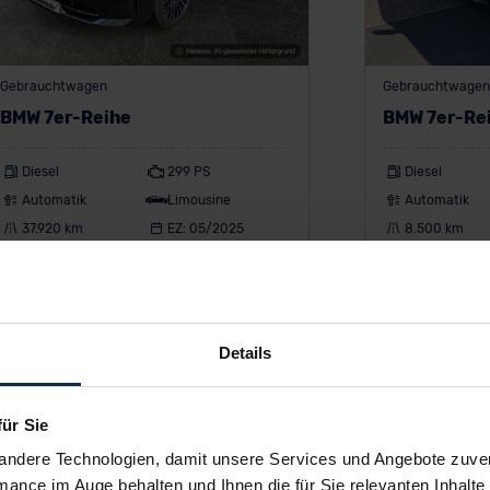
Gebrauchtwagen
Gebrauchtwagen
BMW 7er-Reihe
BMW 7er-Re
Diesel
299 PS
Diesel
Automatik
Limousine
Automatik
37.920 km
EZ: 05/2025
8.500 km
1.226 €
1.27
ab
/Monat
ab
Leasing inkl. MwSt.
Leasing inkl. MwS
Details
60
Monate •
10.000
km/Jahr •
1.000 €
60
Monate •
10.
Anzahlung (anpassbar)
Anzahlung (anpas
für Sie
andere Technologien, damit unsere Services und Angebote zuverl
mance im Auge behalten und Ihnen die für Sie relevanten Inhalte 