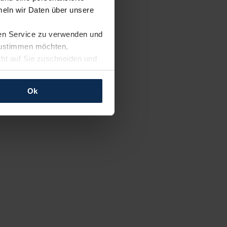
eln wir Daten über unsere
ren Service zu verwenden und
 zustimmen möchten,
cht auf Sie zuschneiden und
llungen jederzeit anpassen
Ok
rfolgen: Wir beabsichtigen
ssen. Soweit eine
age eines
nschutzklauseln (Art. 46
mationen zu den bestehenden
ter datenschutz@meinauto.de